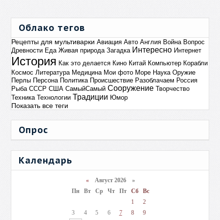
Облако тегов
Рецепты для мультиварки
Авиация
Авто
Англия
Война
Вопрос
Интересно
Древности
Еда
Живая природа
Загадка
Интернет
История
Как это делается
Кино
Китай
Компьютер
Корабли
Космос
Литература
Медицина
Мои фото
Море
Наука
Оружие
Перлы
Персона
Политика
Происшествие
Разоблачаем
Россия
Сооружение
Рыба
СССР
США
СамыйСамый
Творчество
Традиции
Техника
Технологии
Юмор
Показать все теги
Опрос
Календарь
«
Август 2026 »
Пн
Вт
Ср
Чт
Пт
Сб
Вс
1
2
3
4
5
6
7
8
9