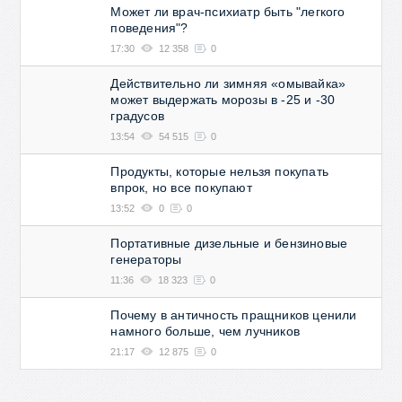
Может ли врач-психиатр быть "легкого
поведения"?
17:30
12 358
0
Действительно ли зимняя «омывайка»
может выдержать морозы в -25 и -30
градусов
13:54
54 515
0
Продукты, которые нельзя покупать
впрок, но все покупают
13:52
0
0
Портативные дизельные и бензиновые
генераторы
11:36
18 323
0
Почему в античность пращников ценили
намного больше, чем лучников
21:17
12 875
0