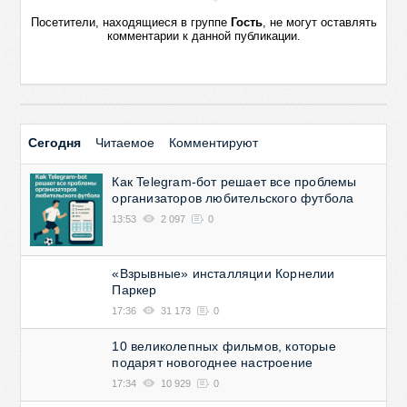
Посетители, находящиеся в группе
Гость
, не могут оставлять
комментарии к данной публикации.
Сегодня
Читаемое
Комментируют
Как Telegram-бот решает все проблемы
организаторов любительского футбола
13:53
2 097
0
«Взрывные» инсталляции Корнелии
Паркер
17:36
31 173
0
10 великолепных фильмов, которые
подарят новогоднее настроение
17:34
10 929
0