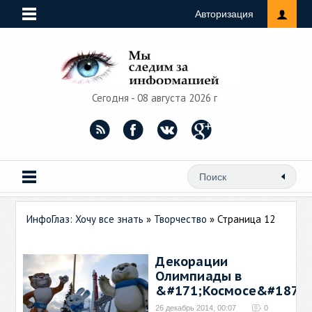
Авторизация
Сегодня - 08 августа 2026 г
ИнфоГлаз: Хочу все знать
»
Творчество
» Страница 12
Декорации
Олимпиады в
&#171;Космосе&#187;
26 декабрь 2014, 00:07
0