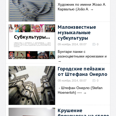
Художник по имени Жоао А.
Карвалью (João A.
→
Малоизвестные
музыкальные
субкультуры
09 ноябрь 2014, 00:07
0
Бунтари панки с
разноцветными ирокезами и
→
Городские пейзажи
от Штефана Онерло
08 ноябрь 2014, 00:07
0
- Штефан Онерло (Stefan
Hoenerloh) —-
→
Крушение
броненосца на столе