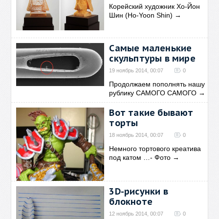
Корейский художник Хо-Йон
Шин (Ho-Yoon Shin)
→
Самые маленькие
скульптуры в мире
19 ноябрь 2014, 00:07
0
Продолжаем пополнять нашу
рублику САМОГО САМОГО
→
Вот такие бывают
торты
18 ноябрь 2014, 00:07
0
Немного тортового креатива
под катом …- Фото
→
3D-рисунки в
блокноте
12 ноябрь 2014, 00:07
0