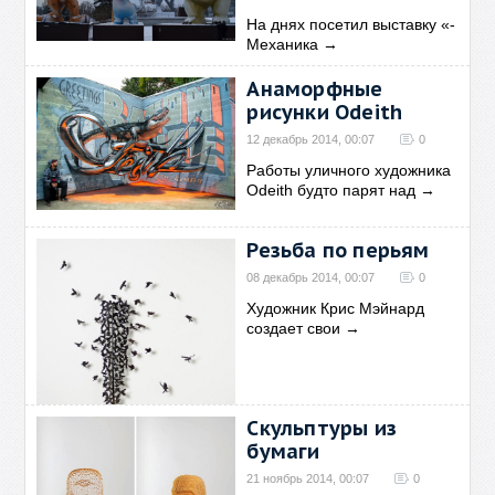
На днях посетил выставку «-
Механика
→
Анаморфные
рисунки Odeith
12 декабрь 2014, 00:07
0
Работы уличного художника
Odeith будто парят над
→
Резьба по перьям
08 декабрь 2014, 00:07
0
Художник Крис Мэйнард
создает свои
→
Скульптуры из
бумаги
21 ноябрь 2014, 00:07
0