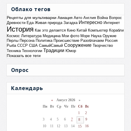
Облако тегов
Рецепты для мультиварки
Авиация
Авто
Англия
Война
Вопрос
Интересно
Древности
Еда
Живая природа
Загадка
Интернет
История
Как это делается
Кино
Китай
Компьютер
Корабли
Космос
Литература
Медицина
Мои фото
Море
Наука
Оружие
Перлы
Персона
Политика
Происшествие
Разоблачаем
Россия
Сооружение
Рыба
СССР
США
СамыйСамый
Творчество
Традиции
Техника
Технологии
Юмор
Показать все теги
Опрос
Календарь
«
Август 2026 »
Пн
Вт
Ср
Чт
Пт
Сб
Вс
1
2
3
4
5
6
7
9
8
10
11
12
13
14
16
15