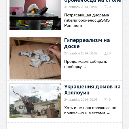
31 октябрь 2014, 00:07
0
Потрясающая диорама
гибели броненосцаSMS
Pommern
→
Гиперреализм на
доске
27 октябрь 2014, 00:07
0
Продолжаем собирать
подборку
→
Украшения домов на
Хэллоуин
24 октябрь 2014, 00:07
0
Хоть и не наш праздник, но
прикольно и местами
→