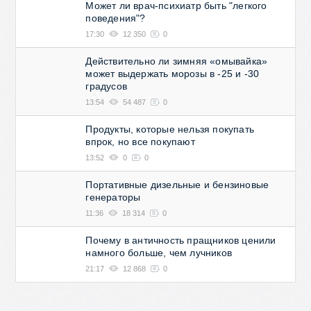
Может ли врач-психиатр быть "легкого
поведения"?
17:30
12 350
0
Действительно ли зимняя «омывайка»
может выдержать морозы в -25 и -30
градусов
13:54
54 487
0
Продукты, которые нельзя покупать
впрок, но все покупают
13:52
0
0
Портативные дизельные и бензиновые
генераторы
11:36
18 314
0
Почему в античность пращников ценили
намного больше, чем лучников
21:17
12 868
0