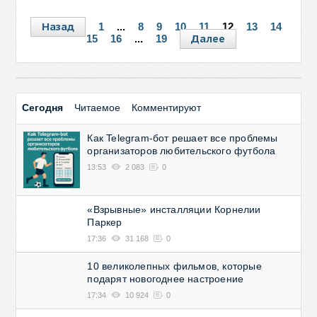
Назад
1
...
8
9
10
11
12
13
14
Далее
15
16
...
19
Сегодня
Читаемое
Комментируют
Как Telegram-бот решает все проблемы
организаторов любительского футбола
13:53
2 083
0
«Взрывные» инсталляции Корнелии
Паркер
17:36
31 168
0
10 великолепных фильмов, которые
подарят новогоднее настроение
17:34
10 924
0