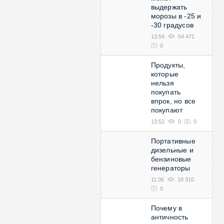
выдержать
морозы в -25 и
-30 градусов
13:54
54 471
0
Продукты,
которые
нельзя
покупать
впрок, но все
покупают
13:52
0
0
Портативные
дизельные и
бензиновые
генераторы
11:36
18 310
0
Почему в
античность