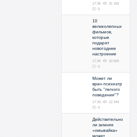
17:36
31 165
0
10
великолепных
фильмов,
которые
подарят
новогоднее
настроение
17:34
10 920
0
Может ли
врач-психиатр
быть "легкого
поведения"?
17:30
12 344
0
Действительно
ли зимняя
«омывайка»
может