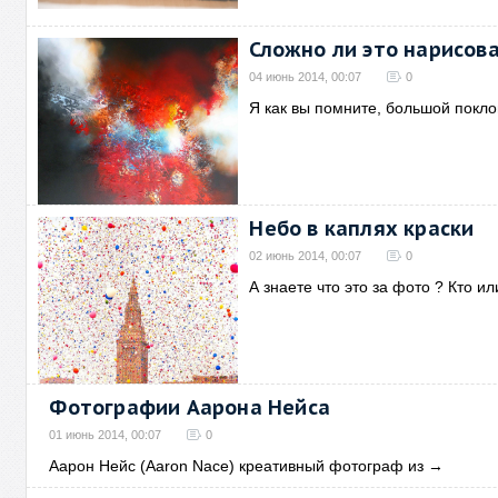
Сложно ли это нарисова
04 июнь 2014, 00:07
0
Я как вы помните, большой покл
Небо в каплях краски
02 июнь 2014, 00:07
0
А знаете что это за фото ? Кто ил
Фотографии Аарона Нeйса
01 июнь 2014, 00:07
0
Аарон Нeйс (Aaron Nace) креативный фотограф из
→