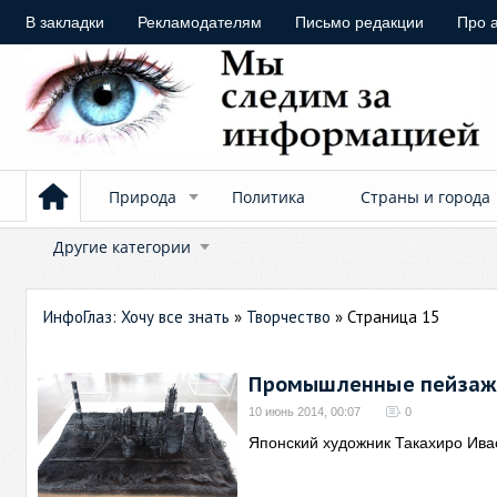
В закладки
Рекламодателям
Письмо редакции
Про 
Природа
Политика
Страны и города
Другие категории
ИнфоГлаз: Хочу все знать
»
Творчество
» Страница 15
Промышленные пейзажи
10 июнь 2014, 00:07
0
Японский художник Такахиро Ивас