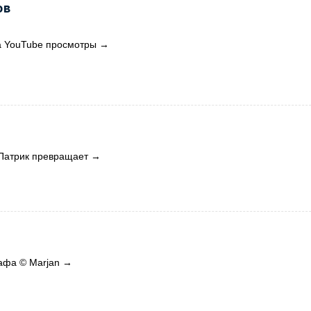
ов
а YouTube просмотры
→
 Патрик превращает
→
афа © Marjan
→