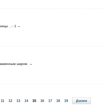
тницы …- 1
→
ь каменным шаром.
→
Далее
11
12
13
14
15
16
17
18
19