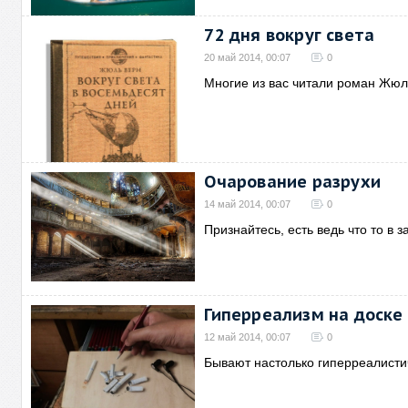
72 дня вокруг света
20 май 2014, 00:07
0
Многие из вас читали роман Жюл
Очарование разрухи
14 май 2014, 00:07
0
Признайтесь, есть ведь что то в
Гиперреализм на доске
12 май 2014, 00:07
0
Бывают настолько гиперреалисти