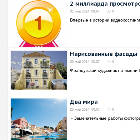
2 миллиарда просмотр
31 май 2014, 00:07
0
Впервые в истории видеохостинг
Нарисованные фасады
30 май 2014, 00:07
0
Французский художник по имени
Два мира
25 май 2014, 00:07
0
- Замечательные работы фотогр