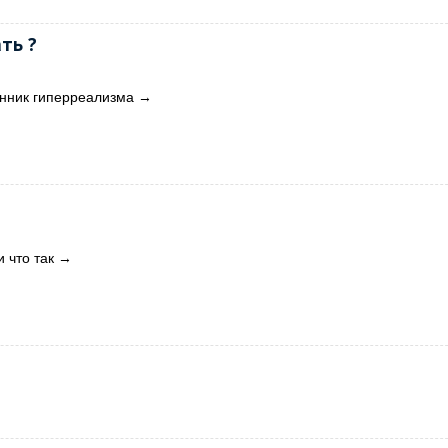
ть ?
онник гиперреализма
→
и что так
→