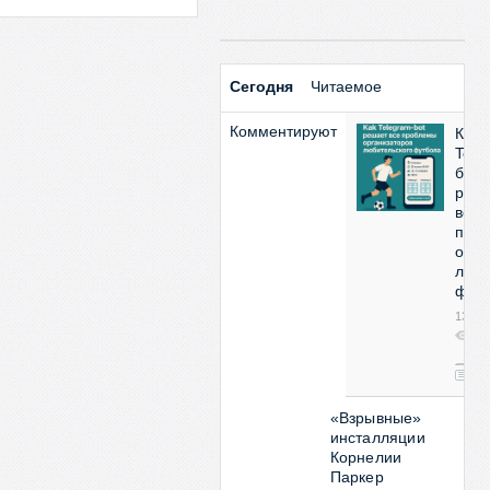
Сегодня
Читаемое
Комментируют
Как
Tele
бот
реш
все
про
орга
люби
фут
13:53
2
07
0
«Взрывные»
инсталляции
Корнелии
Паркер