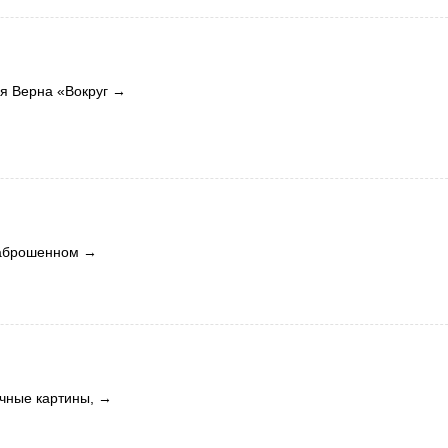
я Верна «Вокруг
→
 заброшенном
→
чные картины,
→