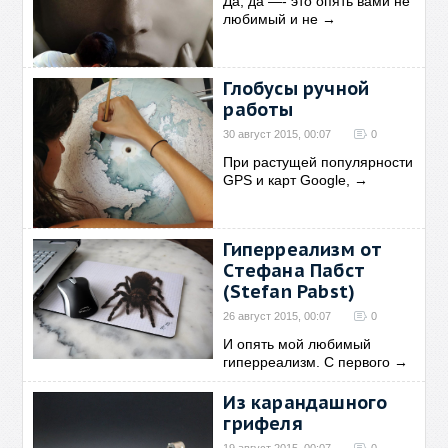
Да, да —- это опять вами не
любимый и не
→
Глобусы ручной
работы
30 август 2015, 00:07
0
При растущей популярности
GPS и карт Google,
→
Гиперреализм от
Стефана Пабст
(Stefan Pabst)
26 август 2015, 00:07
0
И опять мой любимый
гиперреализм. С первого
→
Из карандашного
грифеля