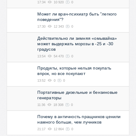
17:34
10 920
0
Может ли врач-психиатр быть "легкого
поведения"?
17:30
12 343
0
Действительно ли зимняя «омывайка»
может выдержать морозы в -25 и -30
градусов
13:54
54 470
0
Продукты, которые нельзя покупать
впрок, но все покупают
13:52
0
0
Портативные дизельные и бензиновые
генераторы
11:36
18 308
0
Почему в античность пращников ценили
намного больше, чем лучников
21:17
12 864
0