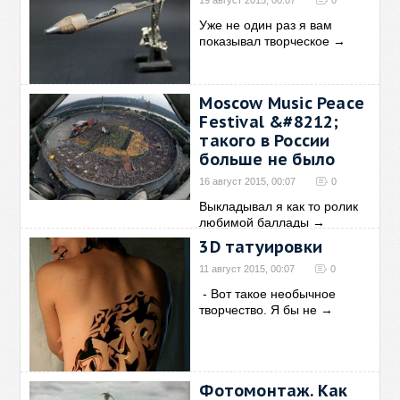
19 август 2015, 00:07
0
Уже не один раз я вам
показывал творческое
→
Moscow Music Peace
Festival &#8212;
такого в России
больше не было
16 август 2015, 00:07
0
Выкладывал я как то ролик
любимой баллады
→
3D татуировки
11 август 2015, 00:07
0
- Вот такое необычное
творчество. Я бы не
→
Фотомонтаж. Как