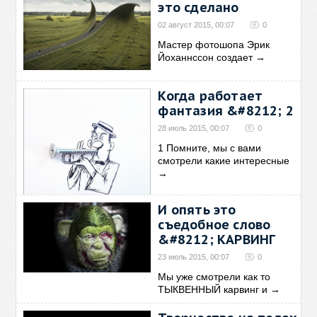
это сделано
02 август 2015, 00:07
0
Мастер фотошопа Эрик
Йоханнссон создает
→
Когда работает
фантазия &#8212; 2
28 июль 2015, 00:07
0
1 Помните, мы с вами
смотрели какие интересные
→
И опять это
съедобное слово
&#8212; КАРВИНГ
23 июль 2015, 00:07
0
Мы уже смотрели как то
ТЫКВЕННЫЙ карвинг и
→