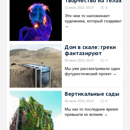
Творчество на телах
13 июль 2015, 00:07
0
Это чем то напоминает
художника, который создавал
→
Дом в скале: греки
фантазируют
08 июль 2015, 00:07
0
Мы уже рассматривали один
футуристический проект
→
Вертикальные сады
06 июль 2015, 00:07
0
Мы как то последнее время
привыкли ко всяким
→