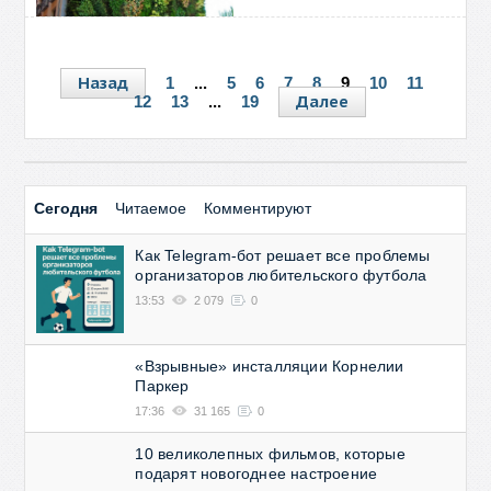
Назад
1
...
5
6
7
8
9
10
11
Далее
12
13
...
19
Сегодня
Читаемое
Комментируют
Как Telegram-бот решает все проблемы
организаторов любительского футбола
13:53
2 079
0
«Взрывные» инсталляции Корнелии
Паркер
17:36
31 165
0
10 великолепных фильмов, которые
подарят новогоднее настроение