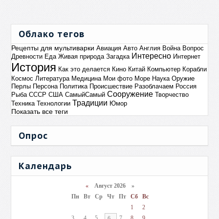
Облако тегов
Рецепты для мультиварки
Авиация
Авто
Англия
Война
Вопрос
Интересно
Древности
Еда
Живая природа
Загадка
Интернет
История
Как это делается
Кино
Китай
Компьютер
Корабли
Космос
Литература
Медицина
Мои фото
Море
Наука
Оружие
Перлы
Персона
Политика
Происшествие
Разоблачаем
Россия
Сооружение
Рыба
СССР
США
СамыйСамый
Творчество
Традиции
Техника
Технологии
Юмор
Показать все теги
Опрос
Календарь
«
Август 2026 »
Пн
Вт
Ср
Чт
Пт
Сб
Вс
1
2
3
4
5
7
8
9
6