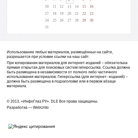
10
11
12
14
15
16
13
17
18
19
20
21
22
23
24
25
26
27
28
29
30
31
Использование любых материалов, размещённых на сайте,
разрешается при условии ссылки на наш сайт.
При копировании материалов для интернет-изданий – обязательна
прямая открытая для поисковых систем гиперссылка. Ссылка должна
быть размещена в независимости от полного либо частичного
использования материалов. Гиперссылка (для интернет- изданий) –
должна быть размещена в подзаголовке или в первом абзаце
материала.
© 2013, «ИнфоГлаз.РУ».
DLE
Все права защищены.
Разработка —
WebUnto