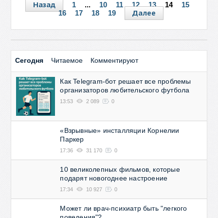
Назад
1
...
10
11
12
13
14
15
Далее
16
17
18
19
Сегодня
Читаемое
Комментируют
Как Telegram-бот решает все проблемы
организаторов любительского футбола
13:53
2 089
0
«Взрывные» инсталляции Корнелии
Паркер
17:36
31 170
0
10 великолепных фильмов, которые
подарят новогоднее настроение
17:34
10 927
0
Может ли врач-психиатр быть "легкого
поведения"?