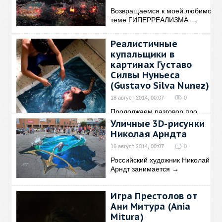
Возвращаемся к моей любимой
теме ГИПЕРРЕАЛИЗМА
→
Реалистичные
купальщики в
картинах Густаво
Силвы Нуньеса
(Gustavo Silva Nunez)
18 август 2014, 00:07
0
Продолжаем разговор про
мой любимый гиперреализм
Уличные 3D-рисунки
→
Николая Арндта
16 август 2014, 00:07
0
Российский художник Николай
Арндт занимается
→
Игра Престолов от
Ани Митура (Ania
Mitura)