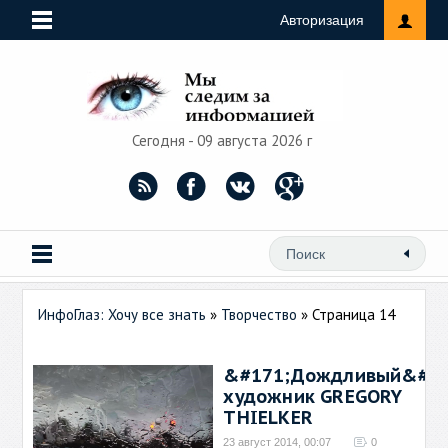
Авторизация
Сегодня - 09 августа 2026 г
ИнфоГлаз: Хочу все знать
»
Творчество
» Страница 14
&#171;Дождливый&#18
художник GREGORY
THIELKER
23 август 2014, 00:07
0