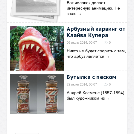
Вот человек делает
интересную анимацию. Не
знаю
→
Арбузный карвинг от
Клайва Купера
06 июль 2014, 00:07
0
Никто не будет спорить с тем,
что арбуз является
→
Бутылка с песком
29 июнь 2014, 00:07
0
Андрей Клеменс (1857-1894)
был художником из
→