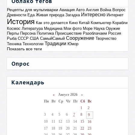
Облако тегов
Рецепты для мультиварки
Авиация
Авто
Англия
Война
Вопрос
Интересно
Древности
Еда
Живая природа
Загадка
Интернет
История
Как это делается
Кино
Китай
Компьютер
Корабли
Космос
Литература
Медицина
Мои фото
Море
Наука
Оружие
Перлы
Персона
Политика
Происшествие
Разоблачаем
Россия
Сооружение
Рыба
СССР
США
СамыйСамый
Творчество
Традиции
Техника
Технологии
Юмор
Показать все теги
Опрос
Календарь
«
Август 2026 »
Пн
Вт
Ср
Чт
Пт
Сб
Вс
1
2
3
4
5
6
7
8
9
10
11
12
13
14
15
16
17
18
19
20
21
22
23