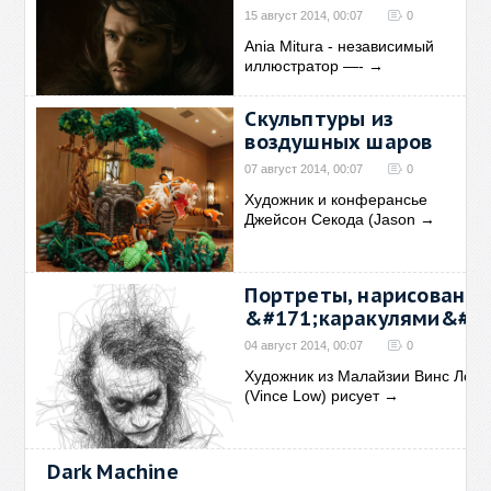
15 август 2014, 00:07
0
Ania Mitura - независимый
иллюстратор —-
→
Скульптуры из
воздушных шаров
07 август 2014, 00:07
0
Художник и конферансье
Джейсон Секода (Jason
→
Портреты, нарисованн
&#171;каракулями&#18
04 август 2014, 00:07
0
Художник из Малайзии Винс Лоу
(Vince Low) рисует
→
Dark Machine