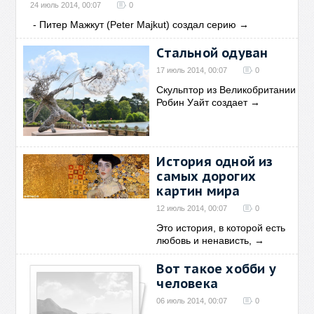
24 июль 2014, 00:07
0
- Питер Мажкут (Peter Majkut) создал серию
→
Стальной одуван
17 июль 2014, 00:07
0
Скульптор из Великобритании
Робин Уайт создает
→
История одной из
самых дорогих
картин мира
12 июль 2014, 00:07
0
Это история, в которой есть
любовь и ненависть,
→
Вот такое хобби у
человека
06 июль 2014, 00:07
0