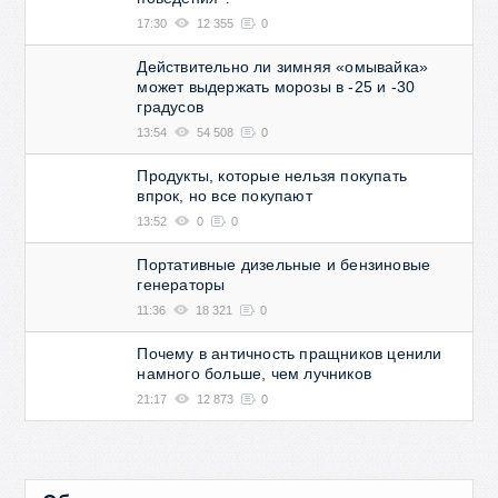
17:30
12 355
0
Действительно ли зимняя «омывайка»
может выдержать морозы в -25 и -30
градусов
13:54
54 508
0
Продукты, которые нельзя покупать
впрок, но все покупают
13:52
0
0
Портативные дизельные и бензиновые
генераторы
11:36
18 321
0
Почему в античность пращников ценили
намного больше, чем лучников
21:17
12 873
0