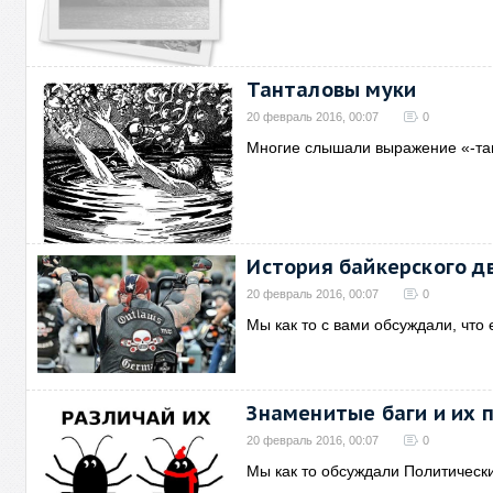
Танталовы муки
20 февраль 2016, 00:07
0
Многие слышали выражение «-та
История байкерского 
20 февраль 2016, 00:07
0
Мы как то с вами обсуждали, что
Знаменитые баги и их 
20 февраль 2016, 00:07
0
Мы как то обсуждали Политическ