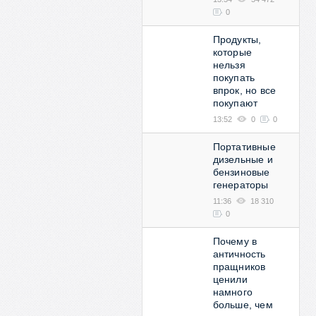
0
Продукты,
которые
нельзя
покупать
впрок, но все
покупают
13:52
0
0
Портативные
дизельные и
бензиновые
генераторы
11:36
18 310
0
Почему в
античность
пращников
ценили
намного
больше, чем