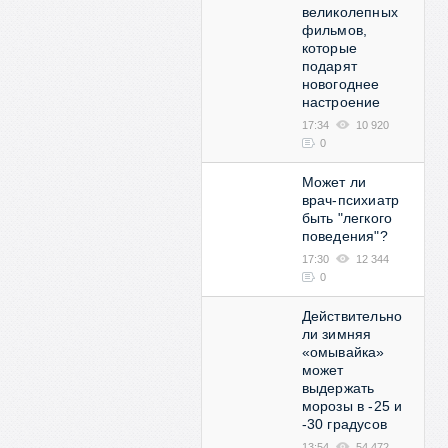
великолепных
фильмов,
которые
подарят
новогоднее
настроение
17:34
10 920
0
Может ли
врач-психиатр
быть "легкого
поведения"?
17:30
12 344
0
Действительно
ли зимняя
«омывайка»
может
выдержать
морозы в -25 и
-30 градусов
13:54
54 472