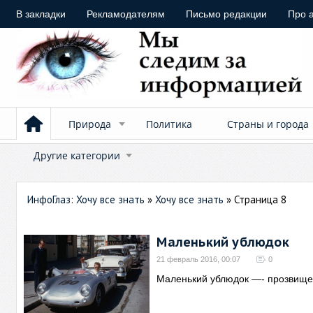
В закладки
Рекламодателям
Письмо редакции
Про 
Природа
Политика
Страны и города
Другие категории
ИнфоГлаз: Хочу все знать
»
Хочу все знать
» Страница 8
Маленький ублюдок
21 февраль 2016, 00:07
0
Маленький ублюдок —- прозвище