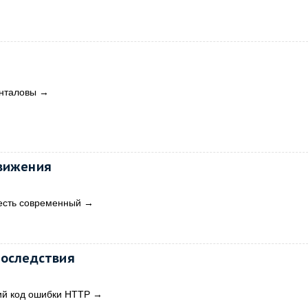
нталовы
→
движения
 есть современный
→
последствия
ий код ошибки HTTP
→