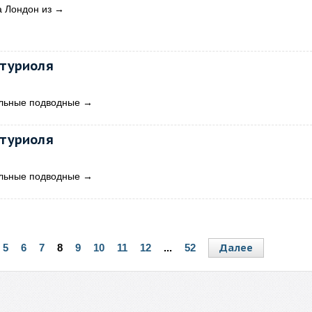
а Лондон из
→
туриоля
ельные подводные
→
туриоля
ельные подводные
→
Далее
5
6
7
8
9
10
11
12
...
52