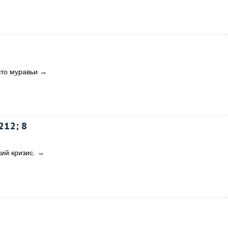
что муравьи
→
12; 8
ий кризис.
→