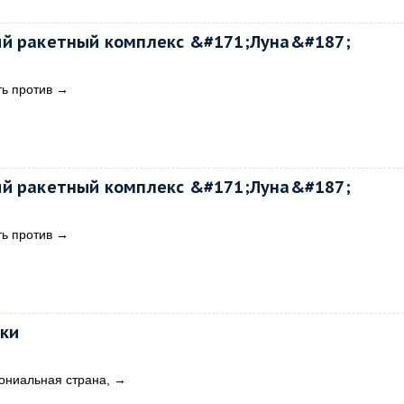
ий ракетный комплекс &#171;Луна&#187;
ь против
→
ий ракетный комплекс &#171;Луна&#187;
ь против
→
ки
ониальная страна,
→