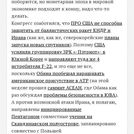
поборются, но монетарная эпоха в мировой
экономике подходит к концу, надо что-то
делать.
Конгресс озаботился, что
ПРО США не способна
защитить от баллистических ракет КНДР и
Ирана
(как же, как же, северокорейские
планы
запуска новых спутников
). Поэтому
США
усилили группировку ЗРК «-Пэтриот»- в
Южной Корее
и
направляют туда же 4
истребителя F-22
, и это еще не все,
поскольку
Обама пообещал наращивать
американское присутствие в АТР
(на этой
неделе прошел
саммит АСЕАН
, где Обама как
раз обсуждал
проблемы безопасности в ЮВА
).
А против возможной атаки Ирана, я полагаю,
направлены
инициированные
Пентагоном
совместные
учения на
Скандинавском полуострове
, запланировано
совместно с Польшей