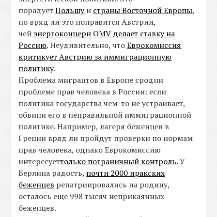
порадует
Польшу
и
страны Восточной Европы
,
но вряд ли это понравится Австрии,
чей
энергоконцерн OMV делает ставку на
Россию
. Неудивительно, что
Еврокомиссия
критикует Австрию за иммиграционную
политику
.
Проблема мигрантов в Европе сродни
проблеме прав человека в России: если
политика государства чем-то не устраивает,
обвини его в неправильной иммиграционной
политике. Например, лагеря беженцев в
Греции вряд ли пройдут проверки по нормам
прав человека, однако Еврокомиссию
интересует
только пограничный контроль
. У
Берлина радость,
почти 2000 иракских
беженцев
репатриировались на родину,
осталось еще 998 тысяч неприкаянных
беженцев.