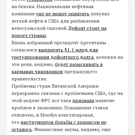
на бензин. Национальная нефтяная
компания
уже не может оплатить
покупку
легкой нефти в США для разбавления
венесуэльской тяжелой.
Дефолт стоит на
пороге страны
.
Вновь избранный президент Аргентины
согласился
выплатить $1,1 млрд для
урегулирования дефолтного долга
, денежки на
эти цели, видимо,
будет разыскивать в
карманах чиновников
предыдущего
правительства.
Проблемы стран Латинской Америки
неразрывно связаны с проблемами США, где на
этой неделе ФРС все таки
признала
наличие
проблем в экономике. Повышение ставок
отложено, и Moodys констатировал,
что
инструментов борьбы с кризисом не
осталось
. Финансовые акулы, видимо, еще