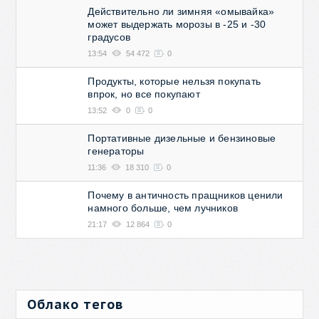
Действительно ли зимняя «омывайка»
может выдержать морозы в -25 и -30
градусов
13:54
54 472
0
Продукты, которые нельзя покупать
впрок, но все покупают
13:52
0
0
Портативные дизельные и бензиновые
генераторы
11:36
18 310
0
Почему в античность пращников ценили
намного больше, чем лучников
21:17
12 864
0
Облако тегов