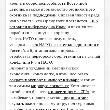
крепить
обороноспособность Восточной
Европы
, а также производство
беспилотного
охотника за подлодками
. Справедливости ради
надо сказать, что Ирану тоже достанется:
США
готовили кибератаку на Иран
, и вряд ли эти
наработки выкинуты в корзину.
Генсек НАТО произнес целую речь,
утверждая,
что НАТО не хочет конфронтации с
Россией
, а Британия запланировала
отработать
переброску бронетехники на случай
конфликта РФ и НАТО
.
Виноват в ухудшении американской
экономики, конечно же, Китай, ибо
резко
сократил экспорт и импорт в январе
и топит
тем самым
мировую логистику
. Хотя интерес
китайского бизнеса
к инвестициям в США
не
ослабевает, правительство
предпочитает
скупать золото
по всему миру, поддерживая
всеобщую
золотую лихорадку
. Попутно