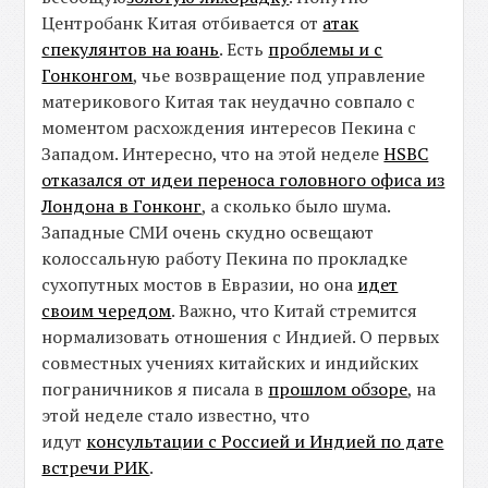
Центробанк Китая отбивается от
атак
спекулянтов на юань
. Есть
проблемы и с
Гонконгом
, чье возвращение под управление
материкового Китая так неудачно совпало с
моментом расхождения интересов Пекина с
Западом. Интересно, что на этой неделе
HSBC
отказался от идеи переноса головного офиса из
Лондона в Гонконг
, а сколько было шума.
Западные СМИ очень скудно освещают
колоссальную работу Пекина по прокладке
сухопутных мостов в Евразии, но она
идет
своим чередом
. Важно, что Китай стремится
нормализовать отношения с Индией. О первых
совместных учениях китайских и индийских
пограничников я писала в
прошлом обзоре
, на
этой неделе стало известно, что
идут
консультации с Россией и Индией по дате
встречи РИК
.