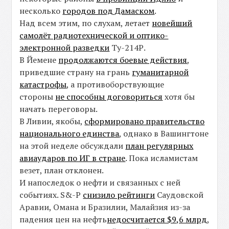
несколько
городов под Дамаском
.
Над всем этим, по слухам, летает
новейший
самолёт радиотехнической и оптико-
электронной разведки
Ту-214Р.
В Йемене
продолжаются боевые действия
,
приведшие страну на грань
гуманитарной
катастрофы
, а противоборствующие
стороны
не способны договориться
хотя бы
начать переговоры.
В Ливии, якобы,
сформировано правительство
национального единства
, однако в Вашингтоне
на этой неделе обсуждали
план регулярных
авиаударов по ИГ в стране
. Пока исламистам
везет, план отклонен.
И напоследок о нефти и связанных с ней
событиях. S&-P
снизило рейтинги
Саудовской
Аравии, Омана и Бразилии, Малайзия из-за
падения цен на нефть
недосчитается $9,6 млрд
,