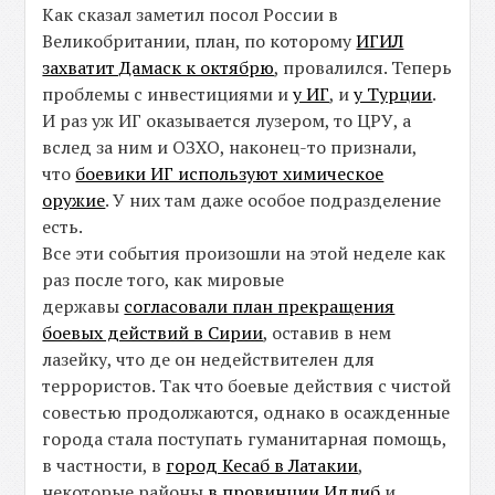
Как сказал заметил посол России в
Великобритании, план, по которому
ИГИЛ
захватит Дамаск к октябрю
, провалился. Теперь
проблемы с инвестициями и
у ИГ
, и
у Турции
.
И раз уж ИГ оказывается лузером, то ЦРУ, а
вслед за ним и ОЗХО, наконец-то признали,
что
боевики ИГ используют химическое
оружие
. У них там даже особое подразделение
есть.
Все эти события произошли на этой неделе как
раз после того, как мировые
державы
согласовали план прекращения
боевых действий в Сирии
, оставив в нем
лазейку, что де он недействителен для
террористов. Так что боевые действия с чистой
совестью продолжаются, однако в осажденные
города стала поступать гуманитарная помощь,
в частности, в
город Кесаб в Латакии
,
некоторые районы
в провинции Идлиб
и