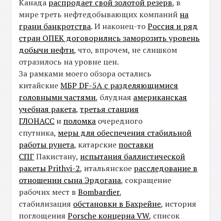
Канада
распродает свой золотой резерв
, в
мире треть нефтедобывающих компаний
на
грани банкротства
. И наконец-то
Россия и ряд
стран ОПЕК договорились заморозить уровень
добычи нефти
, что, впрочем, не слишком
отразилось на уровне цен.
За рамками моего обзора остались
китайские
МБР DF-5A с разделяющимися
головными частями
, блудная
американская
учебная ракета
,
третья станция
ГЛОНАСС
и
поломка
очередного
спутника,
меры для обеспечения стабильной
работы рунета
, катарские
поставки
СПГ
Пакистану,
испытания баллистической
ракеты Prithvi-2
, итальянское
расследование в
отношении сына Эрдогана
, сокращение
рабочих мест в
Bombardier
,
стабилизация
обстановки в Бахрейне
, история
поглощения
Porsche концерна VW
, список