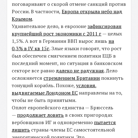
поговаривают о скорой отмене санкций против
России. В частности,
Европа открыла небо над
Крымом
.
Удивительное дело, в еврозоне
зафиксирован
крупнейший рост экономики с 2011 г
— целых
1,5%. А вот в Германии ВВП вырос лишь
на
0,3% в IV кв 15г
. Злые языки говорят, что рост
был обеспечен смягчением политики ЕЦБ в
последний момент, но ситуация в банковском
секторе все равно
далеко не радужная
. Дело
осложняется
стремлением Британии
покинуть
тонущий корабль. Похоже,
условия,
выдвигаемые Лондоном ЕС
направлены на то,
чтобы не быть принятыми.
Оплот европейского единства — Брюссель
—
продолжает ловить
в своих пригородах
вербовщиков ИГ и одновременно
пытается
лишить
страны-члены ЕС самостоятельной
энергетической политики. Это