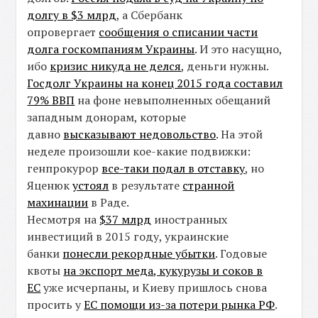
долгу в $3 млрд
, а Сбербанк
опровергает
сообщения о списании части
долга госкомпаниям Украины
. И это насущно,
ибо
кризис никуда не делся
, деньги нужны.
Госдолг Украины на конец 2015 года составил
79% ВВП
на фоне невыполненных обещаний
западным донорам, которые
давно
высказывают недовольство
. На этой
неделе произошли кое-какие подвижки:
генпрокурор
все-таки подал в отставку
, но
Яценюк
устоял
в результате
странной
махинации
в Раде.
Несмотря на
$37 млрд
иностранных
инвестиций в 2015 году, украинские
банки
понесли рекордные убытки
. Годовые
квоты
на экспорт меда, кукурузы и соков в
ЕС
уже исчерпаны, и Киеву пришлось снова
просить у
ЕС помощи из-за потери рынка РФ
.