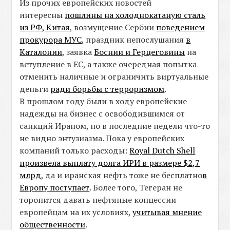
Из прочих европейских новостей
интересны
пошлины на холоднокатаную сталь
из РФ, Китая
, возмущение Сербии
поведением
прокурора МУС
, праздник непослушания
в
Каталонии
, заявка
Боснии и Герцеговины
на
вступление в ЕС, а также очередная попытка
отменить наличные и ограничить виртуальные
деньги
ради борьбы с терроризмом
.
В прошлом году были в ходу европейские
надежды на бизнес с освободившимся от
санкций Ираном, но в последние недели что-то
не видно энтузиазма. Пока у европейских
компаний только расходы:
Royal Dutch Shell
произвела выплату долга ИРИ в размере $2,7
млрд
, да и иранская нефть тоже не бесплатно
в
Европу поступает
. Более того, Тегеран не
торопится давать нефтяные концессии
европейцам на их условиях,
учитывая мнение
общественности
.