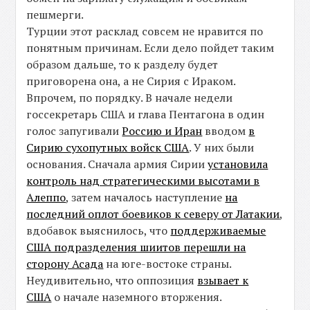
пешмерги.
Турции этот расклад совсем не нравится по
понятным причинам. Если дело пойдет таким
образом дальше, то к разделу будет
приговорена она, а не Сирия с Ираком.
Впрочем, по порядку. В начале недели
госсекретарь США и глава Пентагона в один
голос запугивали
Россию и Иран
вводом
в
Сирию сухопутных войск США
. У них были
основания. Сначала армия Сирии
установила
контроль над стратегическими высотами в
Алеппо
, затем началось наступление
на
последний оплот боевиков к северу от Латакии
,
вдобавок выяснилось, что
поддерживаемые
США подразделения шиитов перешли на
сторону Асада
на юге-востоке страны.
Неудивительно, что оппозиция
взывает к
США
о начале наземного вторжения.