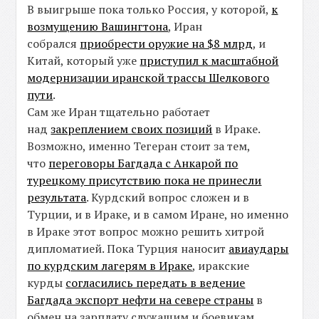
В выигрыше пока только Россия, у которой,
к
возмущению Вашингтона
, Иран
собрался
приобрести оружие на $8 млрд
, и
Китай, который уже
приступил к масштабной
модернизации иранской трассы Шелкового
пути
.
Сам же Иран тщательно работает
над
закреплением своих позиций
в Ираке.
Возможно, именно Тегеран стоит за тем,
что
переговоры Багдада с Анкарой по
турецкому присутствию пока не принесли
результата
. Курдский вопрос сложен и в
Турции, и в Ираке, и в самом Иране, но именно
в Ираке этот вопрос можно решить хитрой
дипломатией. Пока Турция наносит
авиаудары
по курдским лагерям в Ираке
, иракские
курды
согласились передать в ведение
Багдада экспорт нефти на севере страны
в
обмен на зарплату служащим и боевикам