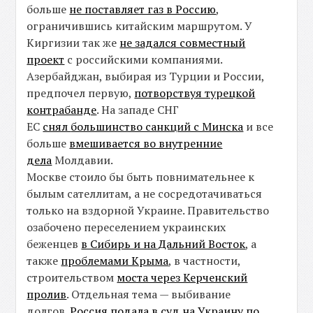
больше
не поставляет газ в Россию
,
ограничившись китайским маршрутом. У
Киргизии так же
не задался совместный
проект
с российскими компаниями.
Азербайджан, выбирая из Турции и России,
предпочел первую,
потворствуя турецкой
контрабанде
. На западе СНГ
ЕС
снял
большинство санкций с Минска
и все
больше
вмешивается во внутренние
дела
Молдавии.
Москве стоило бы быть повнимательнее к
былым сателлитам, а не сосредотачиваться
только на вздорной Украине. Правительство
озабочено переселением украинских
беженцев
в Сибирь и на Дальний Восток
, а
также
проблемами Крыма
, в частности,
строительством
моста через Керченский
пролив
. Отдельная тема — выбивание
долгов.
Россия подала в суд на Украину по