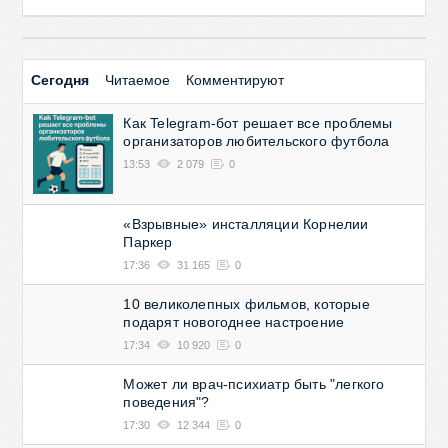
Сегодня
Читаемое
Комментируют
Как Telegram-бот решает все проблемы
организаторов любительского футбола
13:53
2 079
0
«Взрывные» инсталляции Корнелии
Паркер
17:36
31 165
0
10 великолепных фильмов, которые
подарят новогоднее настроение
17:34
10 920
0
Может ли врач-психиатр быть "легкого
поведения"?
17:30
12 344
0