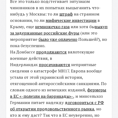
Все это только подстегивает энтузиазм
чиновников в их попытках выцыганить что-
нибудь у Москвы: то ли
штраф
на странном
основании, то ли
мифические инвестиции
в
Крыму, еще
немножечко газа
или хотя бы
выкуп
за задержанные российские фуры
(или это
мероприятие
было уже оплачено
Польшей?), но
пока безуспешно.
На Донбассе
продолжаются
вялотекущие
военные действия, в
Нидерландах
просачиваются
неприятные
сведения о катастрофе MH17. Европа вообще
устала от этой украинской истории,
отягощенной антироссийскими санкциями. По
словам одного из немецких изданий,
фермеры
в ЕС «-полезли на баррикады»-
, и минсельхоз
Германии питает надежду
договориться с РФ
об открытии продовольственного рынка
, но
кто ж ему даст? Так что в ЕС неуверенно, но