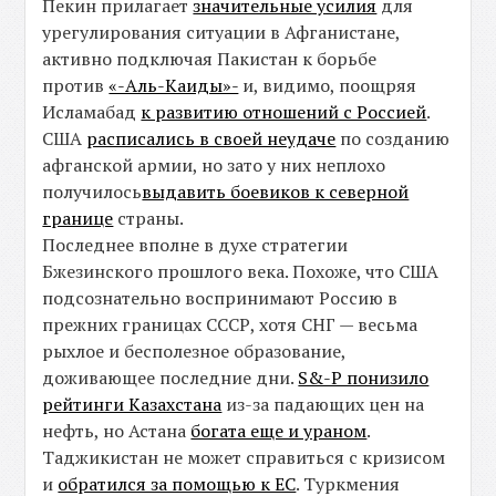
Пекин прилагает
значительные усилия
для
урегулирования ситуации в Афганистане,
активно подключая Пакистан к борьбе
против
«-Аль-Каиды»-
и, видимо, поощряя
Исламабад
к развитию отношений с Россией
.
США
расписались в своей неудаче
по созданию
афганской армии, но зато у них неплохо
получилось
выдавить боевиков к северной
границе
страны.
Последнее вполне в духе стратегии
Бжезинского прошлого века. Похоже, что США
подсознательно воспринимают Россию в
прежних границах СССР, хотя СНГ — весьма
рыхлое и бесполезное образование,
доживающее последние дни.
S&-P понизило
рейтинги Казахстана
из-за падающих цен на
нефть, но Астана
богата еще и ураном
.
Таджикистан не может справиться с кризисом
и
обратился за помощью к ЕС
. Туркмения