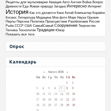
Рецепты для мультиварки
Авиация
Авто
Англия
Война
Вопрос
Интересно
Древности
Еда
Живая природа
Загадка
Интернет
История
Как это делается
Кино
Китай
Компьютер
Корабли
Космос
Литература
Медицина
Мои фото
Море
Наука
Оружие
Перлы
Персона
Политика
Происшествие
Разоблачаем
Россия
Сооружение
Рыба
СССР
США
СамыйСамый
Творчество
Традиции
Техника
Технологии
Юмор
Показать все теги
Опрос
Календарь
«
Август 2026 »
Пн
Вт
Ср
Чт
Пт
Сб
Вс
1
2
3
4
5
6
8
9
7
10
11
12
13
15
16
14
17
18
19
20
21
22
23
24
25
26
27
28
29
30
31