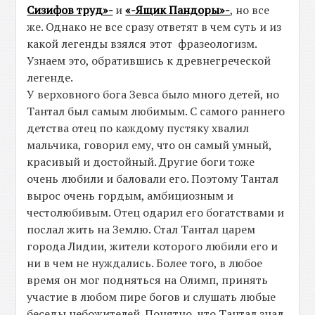
Сизифов труд»-
и
«-Ящик Пандоры»-
, но все
же. Однако не все сразу ответят в чем суть и из
какой легенды взялся этот фразеологизм.
Узнаем это, обратившись к древнегреческой
легенде.
У верховного бога Зевса было много детей, но
Тантал был самым любимым. С самого раннего
детства отец по каждому пустяку хвалил
мальчика, говорил ему, что он самый умный,
красивый и достойный. Другие боги тоже
очень любили и баловали его. Поэтому Тантал
вырос очень гордым, амбициозным и
честолюбивым. Отец одарил его богатствами и
послал жить на Землю. Стал Тантал царем
города Лидии, жители которого любили его и
ни в чем не нуждались. Более того, в любое
время он мог подняться на Олимп, принять
участие в любом пире богов и слушать любые
беседы небожителей. Понятно, что Тантал знал