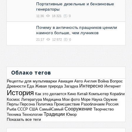
Портативные дизельные и бензиновые
генераторы
11:36
18 321
0
Почему в античность пращников ценили
намного больше, чем лучников
21:17
12 872
0
Облако тегов
Рецепты для мультиварки
Авиация
Авто
Англия
Война
Вопрос
Интересно
Древности
Еда
Живая природа
Загадка
Интернет
История
Как это делается
Кино
Китай
Компьютер
Корабли
Космос
Литература
Медицина
Мои фото
Море
Наука
Оружие
Перлы
Персона
Политика
Происшествие
Разоблачаем
Россия
Сооружение
Рыба
СССР
США
СамыйСамый
Творчество
Традиции
Техника
Технологии
Юмор
Показать все теги