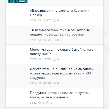
«Взрывные» инсталляции Корнелии
Паркер
17:36
31 170
0
10 великолепных фильмов, которые
подарят новогоднее настроение
17:34
10 927
0
Может ли врач-психиатр быть "легкого
поведения"?
17:30
12 354
0
Действительно ли зимняя «омывайка»
может выдержать морозы в -25 и -30
градусов
13:54
54 504
0
Продукты, которые нельзя покупать
впрок, но все покупают
13:52
0
0