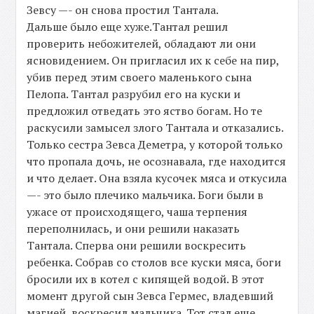
Зевсу —- он снова простил Тантала.
Дальше было еще хуже.Тантал решил
проверить небожителей, обладают ли они
ясновидением. Он пригласил их к себе на пир,
убив перед этим своего маленького сына
Пелопа. Тантал разрубил его на куски и
предложил отведать это яство богам. Но те
раскусили замысел злого Тантала и отказались.
Только сестра Зевса Деметра, у которой только
что пропала дочь, не осознавала, где находится
и что делает. Она взяла кусочек мяса и откусила
—- это было плечико мальчика. Боги были в
ужасе от происходящего, чаша терпения
переполнилась, и они решили наказать
Тантала. Сперва они решили воскресить
ребенка. Собрав со столов все куски мяса, боги
бросили их в котел с кипящей водой. В этот
момент другой сын Зевса Гермес, владевший
магией, воскресил мальчика. Тот стал еще