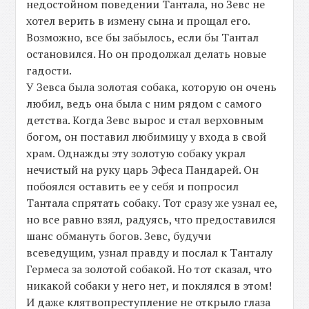
недостойном поведении Тантала, но Зевс не
хотел верить в измену сына и прощал его.
Возможно, все бы забылось, если бы Тантал
остановился. Но он продолжал делать новые
гадости.
У Зевса была золотая собака, которую он очень
любил, ведь она была с ним рядом с самого
детства. Когда Зевс вырос и стал верховным
богом, он поставил любимицу у входа в свой
храм. Однажды эту золотую собаку украл
нечистый на руку царь Эфеса Пандарей. Он
побоялся оставить ее у себя и попросил
Тантала спрятать собаку. Тот сразу же узнал ее,
но все равно взял, радуясь, что предоставился
шанс обмануть богов. Зевс, будучи
всеведущим, узнал правду и послал к Танталу
Гермеса за золотой собакой. Но тот сказал, что
никакой собаки у него нет, и поклялся в этом!
И даже клятвопреступление не открыло глаза