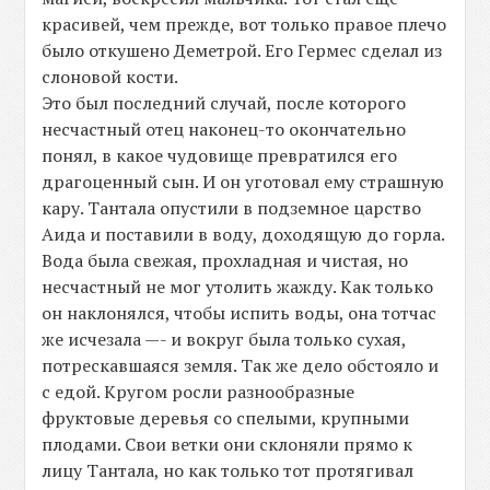
красивей, чем прежде, вот только правое плечо
было откушено Деметрой. Его Гермес сделал из
слоновой кости.
Это был последний случай, после которого
несчастный отец наконец-то окончательно
понял, в какое чудовище превратился его
драгоценный сын. И он уготовал ему страшную
кару. Тантала опустили в подземное царство
Аида и поставили в воду, доходящую до горла.
Вода была свежая, прохладная и чистая, но
несчастный не мог утолить жажду. Как только
он наклонялся, чтобы испить воды, она тотчас
же исчезала —- и вокруг была только сухая,
потрескавшаяся земля. Так же дело обстояло и
с едой. Кругом росли разнообразные
фруктовые деревья со спелыми, крупными
плодами. Свои ветки они склоняли прямо к
лицу Тантала, но как только тот протягивал