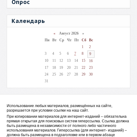
Опрос
Календарь
«
Август 2026 »
Пн
Вт
Ср
Чт
Пт
Сб
Вс
1
2
3
4
5
6
7
8
9
10
11
12
13
14
15
16
17
18
19
20
21
22
23
24
25
26
27
28
29
30
31
Использование любых материалов, размещённых на сайте,
разрешается при условии ссылки на наш сайт.
При копировании материалов для интернет-изданий – обязательна
прямая открытая для поисковых систем гиперссылка. Ссылка должна
быть размещена в независимости от полного либо частичного
использования материалов. Гиперссылка (для интернет- изданий) –
должна быть размещена в подзаголовке или в первом абзаце