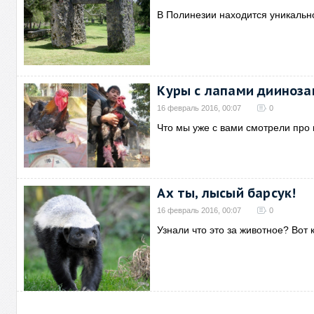
В Полинезии находится уникальн
Куры с лапами дииноза
16 февраль 2016, 00:07
0
Что мы уже с вами смотрели про
Ах ты, лысый барсук!
16 февраль 2016, 00:07
0
Узнали что это за животное? Вот 