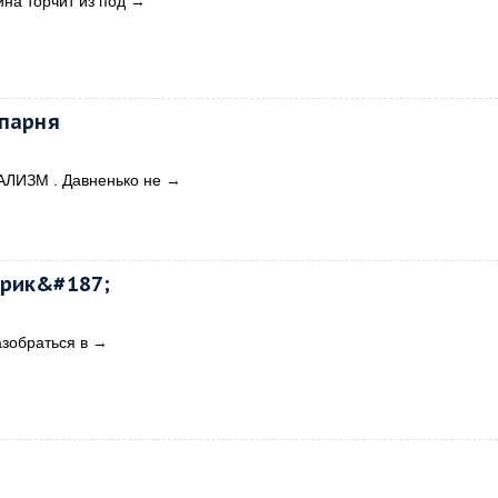
ина торчит из под
→
 парня
ЛИЗМ . Давненько не
→
брик&#187;
зобраться в
→