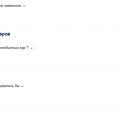
ое каменное
→
вров
 необычных кур ?
→
казалось бы
→