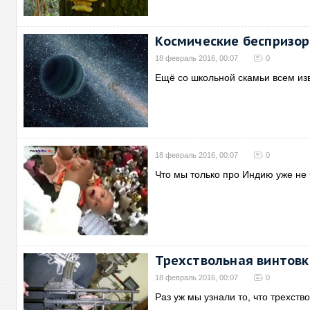
Космические беспризо
18 февраль 2016, 00:07
0
Ещё со школьной скамьи всем изв
18 февраль 2016, 00:07
0
Что мы только про Индию уже не ч
Трехствольная винтовк
18 февраль 2016, 00:07
0
Раз уж мы узнали то, что трехст