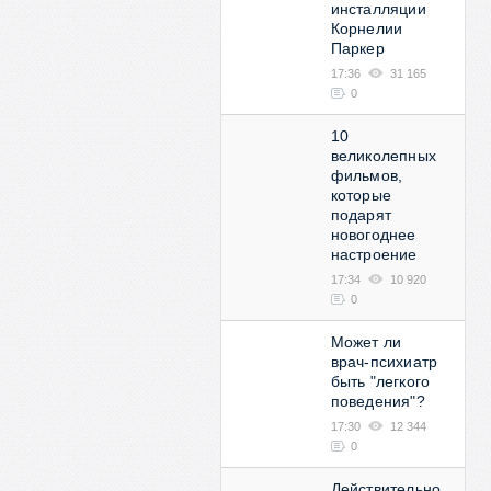
инсталляции
Корнелии
Паркер
17:36
31 165
0
10
великолепных
фильмов,
которые
подарят
новогоднее
настроение
17:34
10 920
0
Может ли
врач-психиатр
быть "легкого
поведения"?
17:30
12 344
0
Действительно