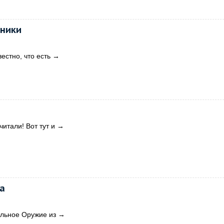
рники
естно, что есть
→
итали! Вот тут и
→
а
вольное Оружие из
→