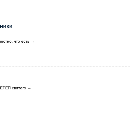
рники
естно, что есть
→
ЧЕРЕП святого
→