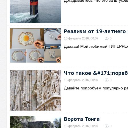
Догадываетесь, что это за штуков
Реализм от 19-летнего
16 февраль 2016, 00:07
0
Дааааа! Мой любимый ГИПЕРРЕА
Что такое &#171;поре
16 февраль 2016, 00:07
0
Давайте попробуем популярно ра
Ворота Тонга
16 февраль 2016, 00:07
0