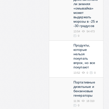
ли зимняя
«омывайка»
может
выдержать
морозы в -25 и
-30 градусов
13:54
54 473
0
Продукты,
которые
нельзя
покупать
впрок, но все
покупают
13:52
0
0
Портативные
дизельные и
бензиновые
генераторы
11:36
18 310
0