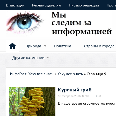
В закладки
Рекламодателям
Письмо редакции
Про 
Природа
Политика
Страны и города
Другие категории
ИнфоГлаз: Хочу все знать
»
Хочу все знать
» Страница 9
Куриный гриб
18 февраль 2016, 00:07
0
В наше время огромное количест