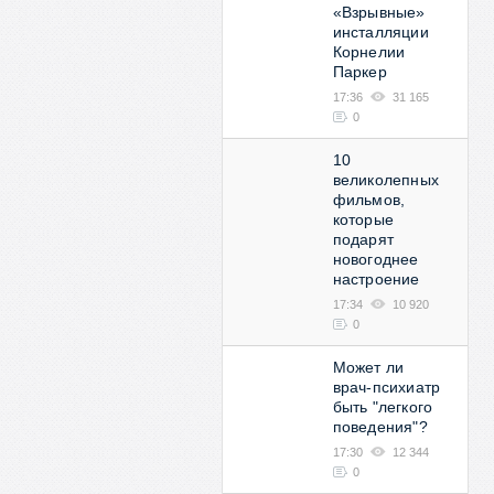
«Взрывные»
инсталляции
Корнелии
Паркер
17:36
31 165
0
10
великолепных
фильмов,
которые
подарят
новогоднее
настроение
17:34
10 920
0
Может ли
врач-психиатр
быть "легкого
поведения"?
17:30
12 344
0