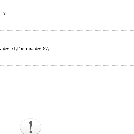
-19
у &#171;Гриппол&#187;