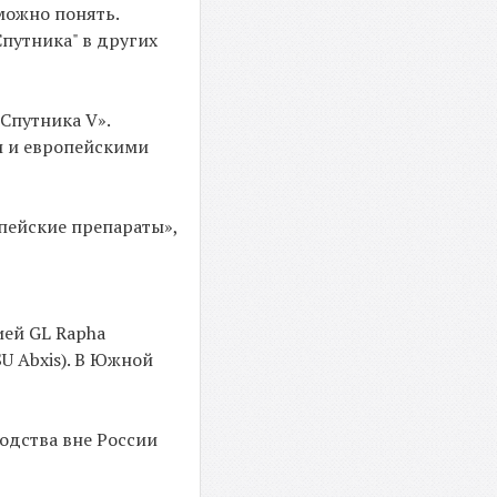
 можно понять.
путника" в других
Спутника V».
и и европейскими
опейские препараты»,
ией GL Rapha
U Abxis). В Южной
одства вне России