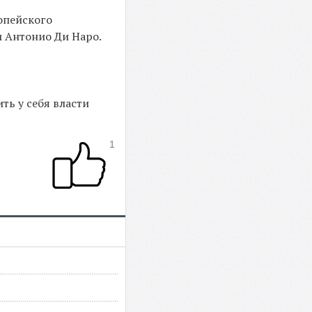
опейского
и Антонио Ди Наро.
ть у себя власти
1