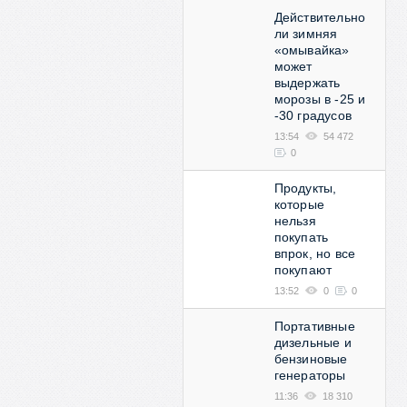
Действительно
ли зимняя
«омывайка»
может
выдержать
морозы в -25 и
-30 градусов
13:54
54 472
0
Продукты,
которые
нельзя
покупать
впрок, но все
покупают
13:52
0
0
Портативные
дизельные и
бензиновые
генераторы
11:36
18 310