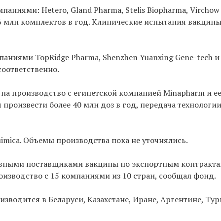
иями: Hetero, Gland Pharma, Stelis Biopharma, Virchow 
6 млн комплектов в год. Клинические испытания вакцины
аниями TopRidge Pharma, Shenzhen Yuanxing Gene-tech и H
 соответственно.
 на производство с египетской компанией Minapharm и е
произвести более 40 млн доз в год, передача технологи
imica. Объемы производства пока не уточнялись.
овными поставщиками вакцины по экспортным контрактам
изводство с 15 компаниями из 10 стран, сообщал фонд.
изводится в Беларуси, Казахстане, Иране, Аргентине, Тур