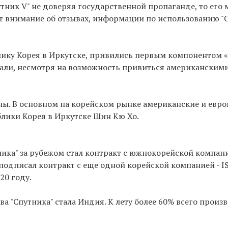
утник V" не доверяя государственной пропаганде, то его
т внимание об отзывах, информации по использованию "С
ку Корея в Иркутске, привились первым компонентом «
рали, несмотря на возможность привиться американским
ины. В основном на корейском рынке американские и евр
блики Корея в Иркутске Шин Кю Хо.
ика" за рубежом стал контракт с южнокорейской компан
подписал контракт с еще одной корейской компанией - IS
20 году.
 "Спутника" стала Индия. К лету более 60% всего произв