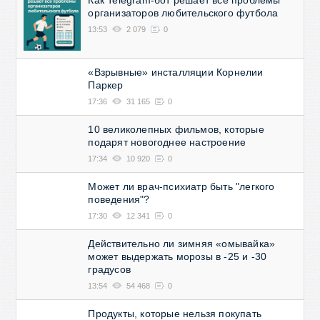
Как Telegram-бот решает все проблемы
организаторов любительского футбола
13:53
2 079
0
«Взрывные» инсталляции Корнелии
Паркер
17:36
31 165
0
10 великолепных фильмов, которые
подарят новогоднее настроение
17:34
10 920
0
Может ли врач-психиатр быть "легкого
поведения"?
17:30
12 341
0
Действительно ли зимняя «омывайка»
может выдержать морозы в -25 и -30
градусов
13:54
54 468
0
Продукты, которые нельзя покупать