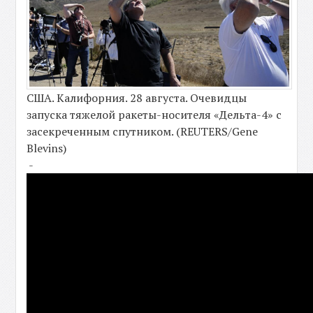
США. Калифорния. 28 августа. Очевидцы
запуска тяжелой ракеты-носителя «Дельта-4» с
засекреченным спутником. (REUTERS/Gene
Blevins)
-