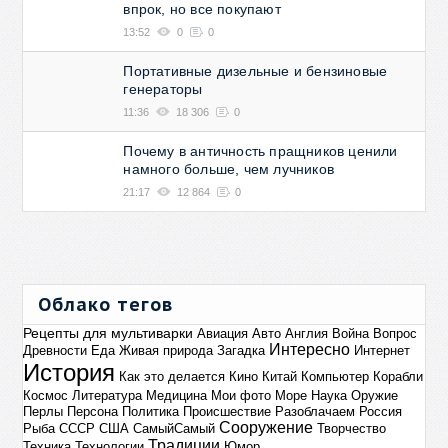
впрок, но все покупают
13:52
0
0
Портативные дизельные и бензиновые
генераторы
11:36
18 306
0
Почему в античность пращников ценили
намного больше, чем лучников
21:17
12 864
0
Облако тегов
Рецепты для мультиварки
Авиация
Авто
Англия
Война
Вопрос
Интересно
Древности
Еда
Живая природа
Загадка
Интернет
История
Как это делается
Кино
Китай
Компьютер
Корабли
Космос
Литература
Медицина
Мои фото
Море
Наука
Оружие
Перлы
Персона
Политика
Происшествие
Разоблачаем
Россия
Сооружение
Рыба
СССР
США
СамыйСамый
Творчество
Традиции
Техника
Технологии
Юмор