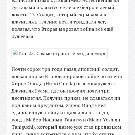
единственными оставшимися естественными
суставами являются её левое бедро и левый
локоть. 13. Солдат, который скрывался в
джунглях в течение почти тридцати лет,
полагая, что Вторая мировая война всё ещё
бушевала
Почти сорок три года назад японский солдат,
воевавший во Второй мировой войне по имени
Хироо Онода (Hiroo Onoda) был обнаружен в
Джунглях Гуама, где он прожил почти три
десятилетия. Получив приказ, не сдаваться ни
под каким предлогом, Хироо Онода вёл
единоличную войну и сдался лишь тогда,
когда Майор Йошими Танигучи (Major Yoshimi
Taniguchi), который давно уже стал продавцом
книг, лично встретился с ним, чтобы отдать