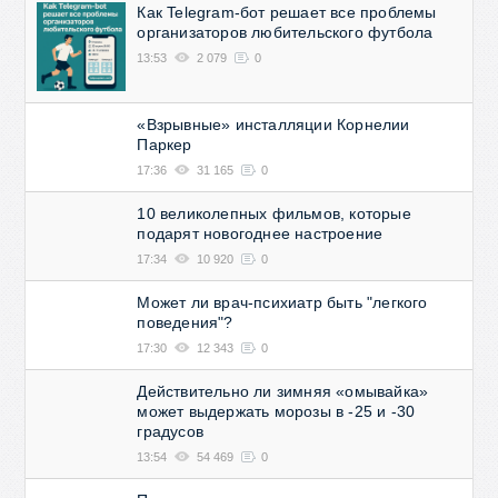
Как Telegram-бот решает все проблемы
организаторов любительского футбола
13:53
2 079
0
«Взрывные» инсталляции Корнелии
Паркер
17:36
31 165
0
10 великолепных фильмов, которые
подарят новогоднее настроение
17:34
10 920
0
Может ли врач-психиатр быть "легкого
поведения"?
17:30
12 343
0
Действительно ли зимняя «омывайка»
может выдержать морозы в -25 и -30
градусов
13:54
54 469
0