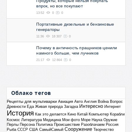
Продукты, которые нельзя покупать
впрок, но все покупают
13:52
0
0
Портативные дизельные и бензиновые
генераторы
11:36
18 307
0
Почему в античность пращников ценили
намного больше, чем лучников
21:17
12 864
0
Облако тегов
Рецепты для мультиварки
Авиация
Авто
Англия
Война
Вопрос
Интересно
Древности
Еда
Живая природа
Загадка
Интернет
История
Как это делается
Кино
Китай
Компьютер
Корабли
Космос
Литература
Медицина
Мои фото
Море
Наука
Оружие
Перлы
Персона
Политика
Происшествие
Разоблачаем
Россия
Сооружение
Рыба
СССР
США
СамыйСамый
Творчество