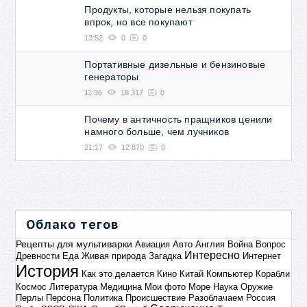
Продукты, которые нельзя покупать
впрок, но все покупают
13:52
0
0
Портативные дизельные и бензиновые
генераторы
11:36
18 317
0
Почему в античность пращников ценили
намного больше, чем лучников
21:17
12 870
0
Облако тегов
Рецепты для мультиварки
Авиация
Авто
Англия
Война
Вопрос
Интересно
Древности
Еда
Живая природа
Загадка
Интернет
История
Как это делается
Кино
Китай
Компьютер
Корабли
Космос
Литература
Медицина
Мои фото
Море
Наука
Оружие
Перлы
Персона
Политика
Происшествие
Разоблачаем
Россия