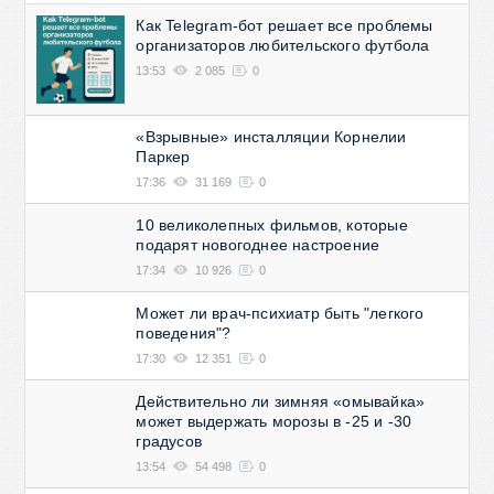
Как Telegram-бот решает все проблемы
организаторов любительского футбола
13:53
2 085
0
«Взрывные» инсталляции Корнелии
Паркер
17:36
31 169
0
10 великолепных фильмов, которые
подарят новогоднее настроение
17:34
10 926
0
Может ли врач-психиатр быть "легкого
поведения"?
17:30
12 351
0
Действительно ли зимняя «омывайка»
может выдержать морозы в -25 и -30
градусов
13:54
54 498
0