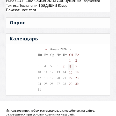
Сооружение
Рыба
СССР
США
СамыйСамый
Творчество
Традиции
Техника
Технологии
Юмор
Показать все теги
Опрос
Календарь
«
Август 2026 »
Пн
Вт
Ср
Чт
Пт
Сб
Вс
1
2
3
4
5
6
7
9
8
10
11
12
13
14
16
15
17
18
19
20
21
22
23
24
25
26
27
28
29
30
31
Использование любых материалов, размещённых на сайте,
разрешается при условии ссылки на наш сайт.