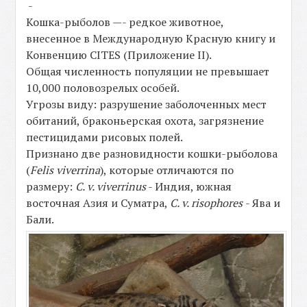
-
Кошка-рыболов —- редкое животное,
внесенное в Международную Красную книгу и
Конвенцию CITES (Приложение II).
Общая численность популяции не превышает
10,000 половозрелых особей.
Угрозы виду: разрушение заболоченных мест
обитаний, браконьерская охота, загрязнение
пестицидами рисовых полей.
Признано две разновидности кошки-рыболова
(
Felis viverrina
), которые отличаются по
размеру:
С. v. viverrinus
- Индия, южная
восточная Азия и Суматра,
С. v. risophores
- Ява и
Бали.