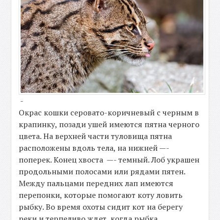
-
Окрас кошки серовато-коричневый с черным в
крапинку, позади ушей имеются пятна черного
цвета. На верхней части туловища пятна
расположены вдоль тела, на нижней —-
поперек. Конец хвоста —- темный. Лоб украшен
продольными полосами или рядами пятен.
Между пальцами передних лап имеются
перепонки, которые помогают коту ловить
рыбку. Во время охоты сидит кот на берегу
реки и терпеливо ждет, когда рыбка