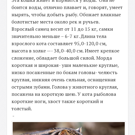
Эта кошка живет и кормится у воды. Она не
боится воды, отлично плавает и, говорят, умеет
нырять, чтобы добыть рыбу. Обожает влажные
болотистые места около рек и ручьев.
Взрослый самец весит от 11 до 15 кг, самки
значительно меньше – 6-7 кг. Длина тела
взрослого кота составляет 95,0-120,0 см,
высота в холке —- 38,0-40,0 см. Имеет крепкое
сложение, обладает большой силой. Морда
короткая и широкая- уши маленькие круглые,
низко посаженные по бокам головы- челюсть
круглая, нижняя очень сильная, оснащенная
острыми зубами. Голова у животного круглая,
посажена на короткую шею. У кота рыболова
короткие ноги, хвост также короткий и
толстый.
-