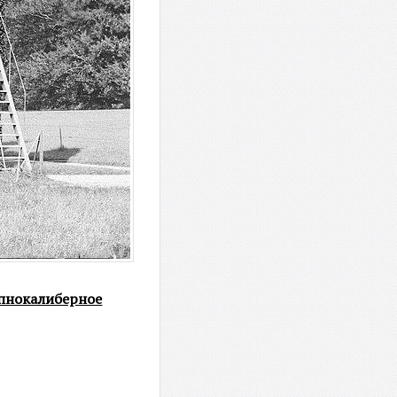
пнокалиберное