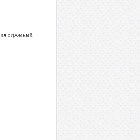
роил огромный
.