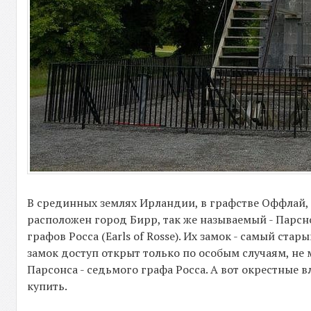
В срединных землях Ирландии, в графстве Оффлай, 
расположен город Бирр, так же называемый - Парсн
графов Росса (Earls of Rosse). Их замок - самый ста
замок доступ открыт только по особым случаям, н
Парсонса - седьмого графа Росса. А вот окрестные
купить.