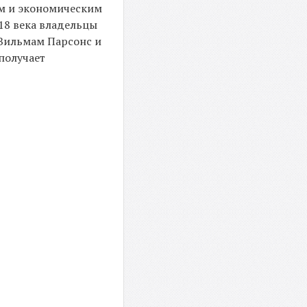
ым и экономическим
 18 века владельцы
е Вильмам Парсонс и
получает