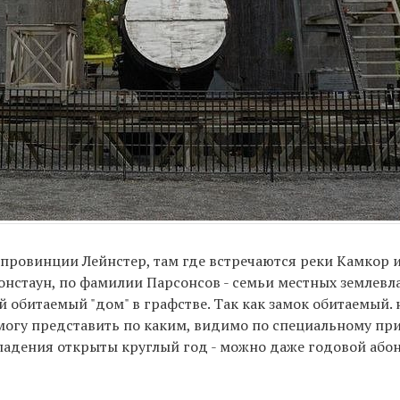
провинции Лейнстер, там где встречаются реки Камкор и
онстаун, по фамилии Парсонсов - семьи местных землев
рый обитаемый "дом" в графстве. Так как замок обитаемый
е могу представить по каким, видимо по специальному п
 владения открыты круглый год - можно даже годовой або