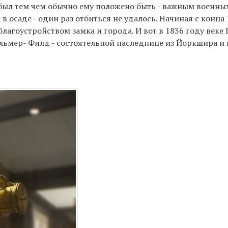
к был тем чем обычно ему положено быть - важным военн
 в осаде - один раз отбиться не удалось. Начиная с конца
благоустройством замка и города. И вот в 1836 году век
льмер- Филд - состоятельной наследнице из Йоркшира и 