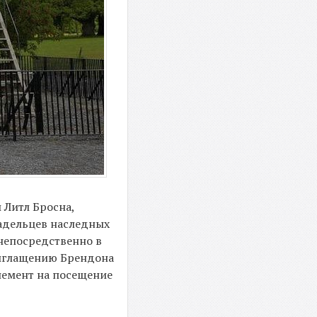
 Литл Бросна,
ладельцев наследных
. непосредственно в
риглащению Брендона
немент на посещение