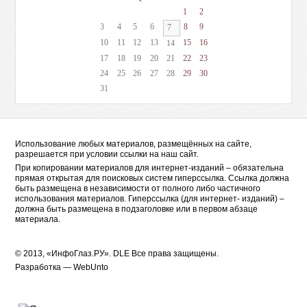
1
2
3
4
5
6
8
9
7
10
11
12
13
15
16
14
17
18
19
20
21
22
23
24
25
26
27
28
29
30
31
Использование любых материалов, размещённых на сайте,
разрешается при условии ссылки на наш сайт.
При копировании материалов для интернет-изданий – обязательна
прямая открытая для поисковых систем гиперссылка. Ссылка должна
быть размещена в независимости от полного либо частичного
использования материалов. Гиперссылка (для интернет- изданий) –
должна быть размещена в подзаголовке или в первом абзаце
материала.
© 2013, «ИнфоГлаз.РУ».
DLE
Все права защищены.
Разработка —
WebUnto