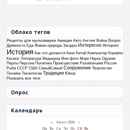
Облако тегов
Рецепты для мультиварки
Авиация
Авто
Англия
Война
Вопрос
Интересно
Древности
Еда
Живая природа
Загадка
Интернет
История
Как это делается
Кино
Китай
Компьютер
Корабли
Космос
Литература
Медицина
Мои фото
Море
Наука
Оружие
Перлы
Персона
Политика
Происшествие
Разоблачаем
Россия
Сооружение
Рыба
СССР
США
СамыйСамый
Творчество
Традиции
Техника
Технологии
Юмор
Показать все теги
Опрос
Календарь
«
Август 2026 »
Пн
Вт
Ср
Чт
Пт
Сб
Вс