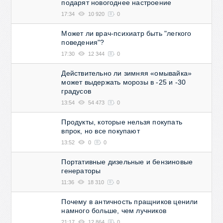
подарят новогоднее настроение
17:34
10 920
0
Может ли врач-психиатр быть "легкого
поведения"?
17:30
12 344
0
Действительно ли зимняя «омывайка»
может выдержать морозы в -25 и -30
градусов
13:54
54 473
0
Продукты, которые нельзя покупать
впрок, но все покупают
13:52
0
0
Портативные дизельные и бензиновые
генераторы
11:36
18 310
0
Почему в античность пращников ценили
намного больше, чем лучников
21:17
12 864
0