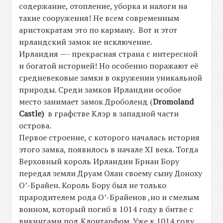
содержание, отопление, уборка и налоги на
такие сооружения! Не всем современным
аристократам это по карману. Вот и этот
ирландский замок не исключение.
Ирландия —- прекрасная страна с интересной
и богатой историей! Но особенно поражают её
средневековые замки в окружении уникальной
природы. Среди замков Ирландии особое
место занимает замок Дроболенд (
Dromoland
Castle)
в графстве Клэр в западной части
острова.
Первое строение, с которого началась история
этого замка, появилось в начале XI века. Тогда
Верховный король Ирландии Бриан Бору
передал земли Друам Олан своему сыну Доноху
О’-Брайен. Король Бору был не только
прародителем рода О’-Брайенов ,но и смелым
воином, который погиб в 1014 году в битве с
викингами под Клонтарфом. Уже к 1014 году