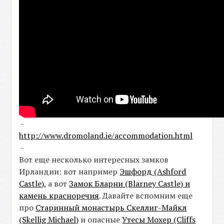
-
http://www.dromoland.ie/accommodation.html
-
Вот еще несколько интересных замков
Ирландии: вот например
Эшфорд (Ashford
Castle)
, а вот
Замок Бларни (Blarney Castle) и
камень красноречия
. Давайте вспомним еще
про
Старинный монастырь Скеллиг-Майкл
(Skellig Michael)
и опасные
Утесы Мохер (Cliffs