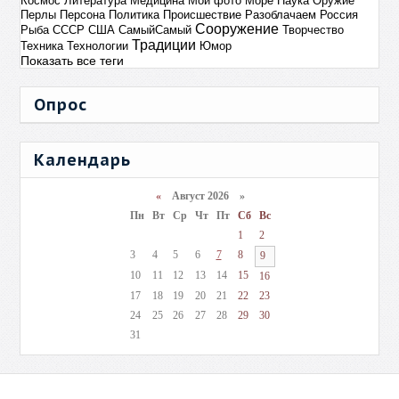
Космос
Литература
Медицина
Мои фото
Море
Наука
Оружие
Перлы
Персона
Политика
Происшествие
Разоблачаем
Россия
Сооружение
Рыба
СССР
США
СамыйСамый
Творчество
Традиции
Техника
Технологии
Юмор
Показать все теги
Опрос
Календарь
«
Август 2026 »
Пн
Вт
Ср
Чт
Пт
Сб
Вс
1
2
3
4
5
6
7
8
9
10
11
12
13
14
15
16
17
18
19
20
21
22
23
24
25
26
27
28
29
30
31