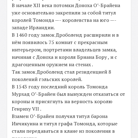
В начале XII века потомки Доноха О’-Брайена
уже основательно закрепили за собой титул
королей Томонда —- королевства на юго —-
западе Ирландии.
В 1460 году замок Дроболенд расширили и в
нём появилось 75 комнат с прекрасным
интерьером, портретами владельцев замка,
начиная с Доноха и короля Бриана Бору , и с
драгоценным оружием на стенах .
Так замок Дроболенд стал резиденцией 8
поколений гэльских королей.
В 1543 году последний король Томонда
Мурхад О’-Брайен был вынужден отказаться от
короны и присягнуть на верность королю
Генриху VII .
Взамен О’-Брайен получил титул барона
Инчикуина и титул графа Томонда, которые
стали передаваться в клане из поколения в