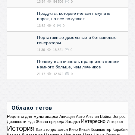
13:54
54 506
0
Продукты, которые нельзя покупать
впрок, но все покупают
13:52
0
0
Портативные дизельные и бензиновые
генераторы
11:36
18 321
0
Почему в античность пращников ценили
намного больше, чем лучников
21:17
12 872
0
Облако тегов
Рецепты для мультиварки
Авиация
Авто
Англия
Война
Вопрос
Интересно
Древности
Еда
Живая природа
Загадка
Интернет
История
Как это делается
Кино
Китай
Компьютер
Корабли