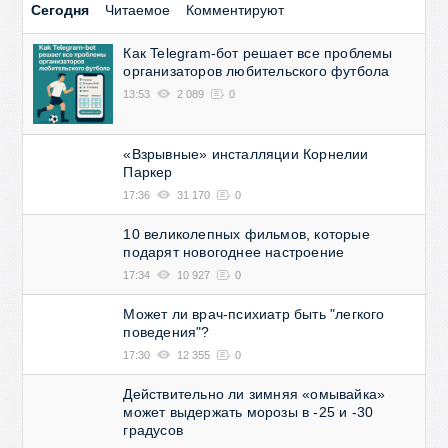
Сегодня
Читаемое
Комментируют
Как Telegram-бот решает все проблемы
организаторов любительского футбола
13:53
2 089
0
«Взрывные» инсталляции Корнелии
Паркер
17:36
31 170
0
10 великолепных фильмов, которые
подарят новогоднее настроение
17:34
10 927
0
Может ли врач-психиатр быть "легкого
поведения"?
17:30
12 355
0
Действительно ли зимняя «омывайка»
может выдержать морозы в -25 и -30
градусов