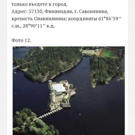
только въедете в город.
Адрес: 57130, Финляндия, г. Савонлинна,
крепость Олавинлинна; координаты 61°86’39’’
с.ш., 28°90’11’’ в.д.
Фото 12.