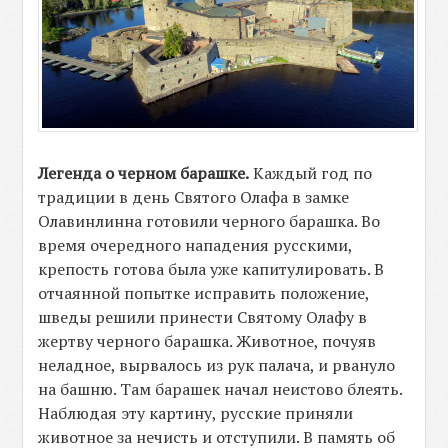
Легенда о черном барашке.
Каждый год по
традиции в день Святого Олафа в замке
Олавинлинна готовили черного барашка. Во
время очередного нападения русскими,
крепость готова была уже капитулировать. В
отчаянной попытке исправить положение,
шведы решили принести Святому Олафу в
жертву черного барашка. Животное, почуяв
неладное, вырвалось из рук палача, и рвануло
на башню. Там барашек начал неистово блеять.
Наблюдая эту картину, русские приняли
животное за нечисть и отступили. В память об