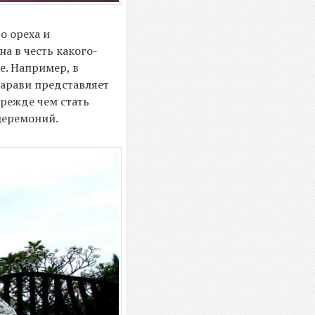
о ореха и
а в честь какого-
е. Например, в
Марави представляет
режде чем стать
церемоний.