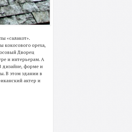
ы «салакот».
ы кокосового ореха,
косовый Дворец
ре и интерьерам. А
В дизайне, форме и
ы. В этом здании в
иканский актер и