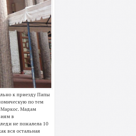
ально к приезду Папы
ономическую по тем
 Маркос. Мадам
виям в
 леди не пожалела 10
ак вся остальная