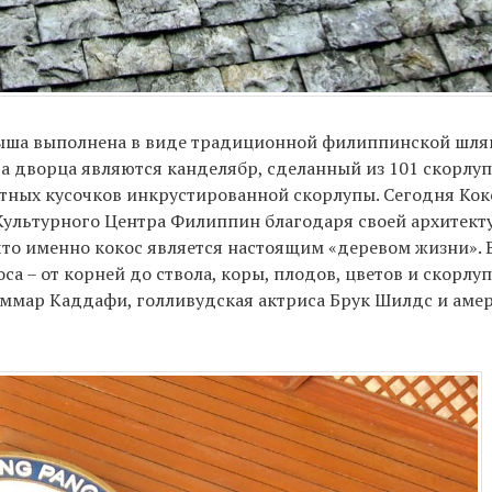
рыша выполнена в виде традиционной филиппинской шляп
 дворца являются канделябр, сделанный из 101 скорлуп
хотных кусочков инкрустированной скорлупы. Сегодня Ко
Культурного Центра Филиппин благодаря своей архитекту
что именно кокос является настоящим «деревом жизни». 
а – от корней до ствола, коры, плодов, цветов и скорлуп
ммар Каддафи, голливудская актриса Брук Шилдс и амер