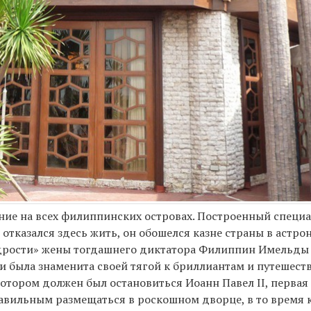
ние на всех филиппинских островах. Построенный специ
и, отказался здесь жить, он обошелся казне страны в астр
едрости» жены тогдашнего диктатора Филиппин Имельды
 была знаменита своей тягой к бриллиантам и путешест
отором должен был остановиться Иоанн Павел II, первая
равильным размещаться в роскошном дворце, в то время к