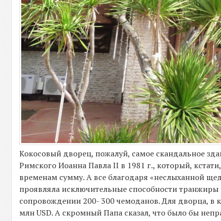
Кокосовый дворец, пожалуй, самое скандальное зда
Римского Иоанна Павла II в 1981 г., который, кстат
временам сумму. А все благодаря «неслыханной щ
проявляла исключительные способности транжиры и
сопровождении 200- 300 чемоданов. Для дворца, в к
млн USD. А скромный Папа сказал, что было бы неп