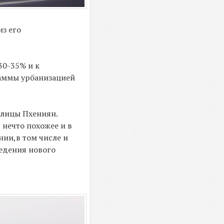
из его
30-35% и к
раммы урбанизацией
олицы Пхениян.
нечто похожее и в
нии,в том числе и
едения нового