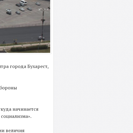
тра города Бухарест,
Обороны
ткуда начинается
 социализма».
ии величия