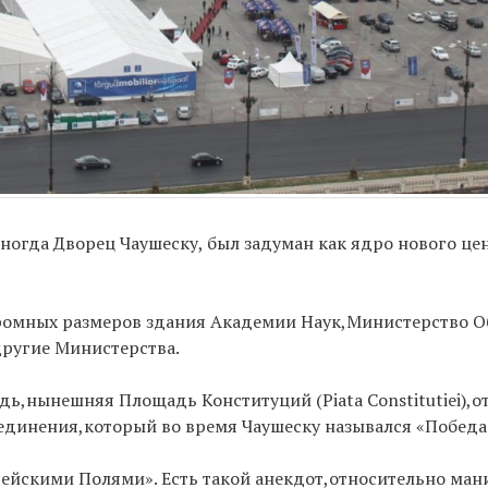
ногда Дворец Чаушеску, был задуман как ядро нового цен
ромных размеров здания Академии Наук,Министерство 
ругие Министерства.
,нынешняя Площадь Конституций (Piata Constitutiei),о
ъединения,который во время Чаушеску назывался «Победа
ейскими Полями». Есть такой анекдот,относительно ман