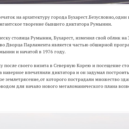
чаток на архитектуру города Бухарест.Безусловно,один 
игантское творение бывшего диктатора Румынии.
еску столица Румынии, Бухарест, изменил свой облик на 
тво Дворца Парламента является частью обширной прог
ынии и начатой в 1976 году.
ку после своего визита в Северную Корею и посещение ст
наверное впечатлили диктатора и он задумал построить 
ное землетрясение,от которого пострадали множество зда
водом для начало нового мегаломанического плана возв