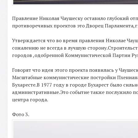
Правление Николая Чаушеску оставило глубокий отпе
противоречивых проектов это Дворец Парламента,г
Утверждается что во время правления Николае Чауш
сожалению не всегда в лучшую сторону.Строительс
городов ,одобренной Коммунистической Партии Рум
Говорят что идея этого проекта появилась у Чаушес
Масштабные коммунистические постройки Пхениана 
Бухаресте.В 1977 году в городе Бухарест было силь
административные.Это событие также послужило по
центра города.
Фото 3.