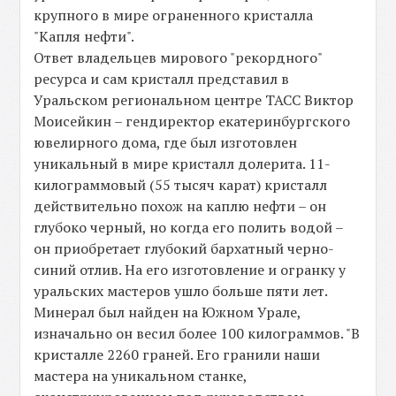
крупного в мире ограненного кристалла
"Капля нефти".
Ответ владельцев мирового "рекордного"
ресурса и сам кристалл представил в
Уральском региональном центре ТАСС Виктор
Моисейкин – гендиректор екатеринбургского
ювелирного дома, где был изготовлен
уникальный в мире кристалл долерита. 11-
килограммовый (55 тысяч карат) кристалл
действительно похож на каплю нефти – он
глубоко черный, но когда его полить водой –
он приобретает глубокий бархатный черно-
синий отлив. На его изготовление и огранку у
уральских мастеров ушло больше пяти лет.
Минерал был найден на Южном Урале,
изначально он весил более 100 килограммов. "В
кристалле 2260 граней. Его гранили наши
мастера на уникальном станке,