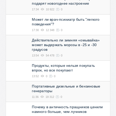
подарят новогоднее настроение
17:34
10 922
0
Может ли врач-психиатр быть "легкого
поведения"?
17:30
12 348
0
Действительно ли зимняя «омывайка»
может выдержать морозы в -25 и -30
градусов
13:54
54 478
0
Продукты, которые нельзя покупать
впрок, но все покупают
13:52
0
0
Портативные дизельные и бензиновые
генераторы
11:36
18 312
0
Почему в античность пращников ценили
намного больше, чем лучников