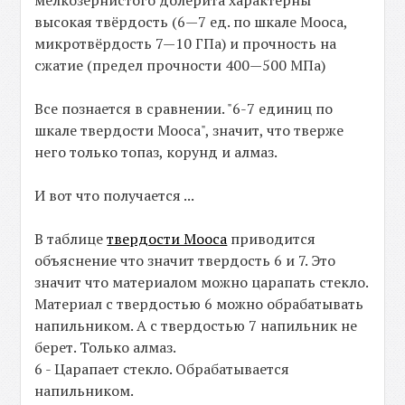
мелкозернистого долерита характерны
высокая твёрдость (6—7 ед. по шкале Мооса,
микротвёрдость 7—10 ГПа) и прочность на
сжатие (предел прочности 400—500 МПа)
Все познается в сравнении. "6-7 единиц по
шкале твердости Мооса", значит, что тверже
него только топаз, корунд и алмаз.
И вот что получается ...
В таблице
твердости Мооса
приводится
объяснение что значит твердость 6 и 7. Это
значит что материалом можно царапать стекло.
Материал с твердостью 6 можно обрабатывать
напильником. А с твердостью 7 напильник не
берет. Только алмаз.
6 - Царапает стекло. Обрабатывается
напильником.