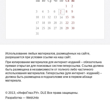
Пн
Вт
Ср
Чт
Пт
Сб
Вс
1
2
3
4
5
6
8
9
7
10
11
12
13
15
16
14
17
18
19
20
21
22
23
24
25
26
27
28
29
30
31
Использование любых материалов, размещённых на сайте,
разрешается при условии ссылки на наш сайт.
При копировании материалов для интернет-изданий – обязательна
прямая открытая для поисковых систем гиперссылка. Ссылка должна
быть размещена в независимости от полного либо частичного
использования материалов. Гиперссылка (для интернет- изданий) –
должна быть размещена в подзаголовке или в первом абзаце
материала.
© 2013, «ИнфоГлаз.РУ».
DLE
Все права защищены.
Разработка —
WebUnto