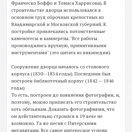
Франческо Боффо и Томаса Харрисона). В
строительстве дворца использовался в
основном труд оброчных крепостных из
Владимирской и Московской губерний. К
постройке привлекались потомственные
каменотесы и камнерезы. "Все работы
производились вручную, примитивными
инструментами" (это цитата из википедии).
Сооружение дворца началось со столового
корпуса (1830—1834 годы). Последним был
построен библиотечный корпус (1842 — 1846
годы)
То есть, построен до появления фотографии, и,
поэтому, можно приписать его строительство
хоть обезьянам. Доказать фотографиями, что
он действительно строился в 19 веке не
возможно. Та же песня с Питерскими
мегалитами. Все самое интересное успели