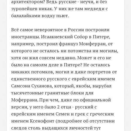
архитектором? Ведь русские - неучи, и без
эуропейцев никак. У них же там медведи с
балалайками водку пьют.
Всё самое невероятное в России построили
иностранцы. Исаакиевский Собор в Питере,
например, построил француз Монферран, от
которого не осталось ни потомства ни могилы,
хотя он жил совсем недавно. Может и его не
было на самолм деле в Питере? Не осталось
никаких потомков, могил и даже портретов от
единственного русского с еврейским именем
Самсона Суханова, который, якобы, вырубал
тысячетонные гранитные блоки для
Моферрана. При чем, даже по официальной
версии, у него было 2 отца - русский с
еврейским именем Семен и грек с греческим
именем Ксенофонт (подробнее об отсутствии
следов столь выдащихся личностей тут