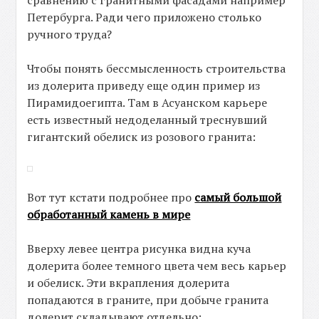
сравнению с гранитными фасадами например
Петербурга. Ради чего приложено столько
ручного труда?
Чтобы понять бессмысленность строительства
из долерита приведу еще один пример из
Пирамидоегипта. Там в Асуанском карьере
есть известный недоделанный треснувший
гигантский обелиск из розового гранита:
Вот тут кстати подробнее про
самый большой
обработанный камень в мире
Вверху левее центра рисунка видна куча
долерита более темного цвета чем весь карьер
и обелиск. Эти вкрапления долерита
попадаются в граните, при добыче гранита
долерит складывают отдельно: