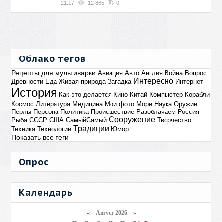
21:17
12 865
0
Облако тегов
Рецепты для мультиварки
Авиация
Авто
Англия
Война
Вопрос
Интересно
Древности
Еда
Живая природа
Загадка
Интернет
История
Как это делается
Кино
Китай
Компьютер
Корабли
Космос
Литература
Медицина
Мои фото
Море
Наука
Оружие
Перлы
Персона
Политика
Происшествие
Разоблачаем
Россия
Сооружение
Рыба
СССР
США
СамыйСамый
Творчество
Традиции
Техника
Технологии
Юмор
Показать все теги
Опрос
Календарь
«
Август 2026 »