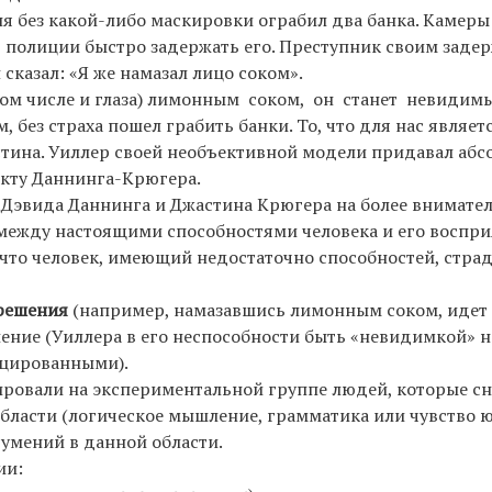
ня без какой-либо маскировки ограбил два банка. Каме
ь полиции быстро задержать его. Преступник своим заде
 сказал: «Я же намазал лицо соком».
в том числе и глаза) лимонным соком, он станет невиди
м, без страха пошел грабить банки. То, что для нас являе
тина. Уиллер своей необъективной модели придавал аб
екту Даннинга-Крюгера.
Дэвида Даннинга и Джастина Крюгера на более внимател
 между настоящими способностями человека и его воспри
 что человек, имеющий недостаточно способностей, стра
 решения
(например, намазавшись лимонным соком, идет 
шение (Уиллера в его неспособности быть «невидимкой» 
ицированными).
тировали на экспериментальной группе людей, которые с
бласти (логическое мышление, грамматика или чувство 
умений в данной области.
ии: