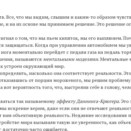
 Все, что мы видим, слышим и каким-то образом чувств
ые, и на их основе мы принимаем решение. Это решение 
гнал о том, что мы пьем кипяток, мы его выплюнем. Поч
ся защищаться. Когда при управлении автомобилем мы у
нога моментально перейдет с педали газа на педаль тор
шения, называются
ментальными моделями.
Ментальные 
как устроен окружающий мир.
ределить, насколько она соответствует реальности. Эт
, отказавшись от порции мороженого, мы решим проблему
 вот вероятность того, что, выстрелив себе в голову, чел
аваться так называемому
эффекту Даннинга-Крюгера
. Это
мы искренне верим, даже если они не отвечают реальност
 нам объективную реальность. Недавние исследования п
ройстве мира вызывали такую же уверенность, как объек
г достаточно часто ошибается.