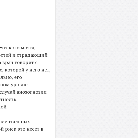
ческого мозга,
остей и страдающий
а врач говорит с
, которой у него нет,
льно, его
ном уровне.
 случай анозогнозии
тность.
ной
х ментальных
й риск это несет в