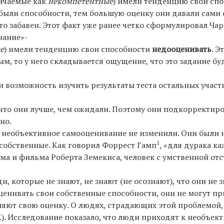
начаемые как
некомпетентные
) имели тенденцию свои сп
е были способности, тем большую оценку они давали сами 
то забавен. Этот факт уже ранее четко сформулировал Ча
нание»-
е
) имели тенденцию свои способности
недооценивать
. Э
ым, то у него складывается ощущение, что это задание б
 возможность изучить результаты теста остальных участ
что они лучше, чем ожидали. Поэтому они подкорректир
но.
е необъективное самооценивание не изменили. Они были 
1
 собственные. Как говорил Форрест Гамп
, «для дурака к
а и фильма Роберта Земекиса, человек с умственной отс
 которые не знают, не знают (не осознают), что они не з
енивать свои собственные способности, они не могут пр
няют свою оценку. О людях, страдающих этой проблемой,
). Исследование показало, что люди приходят к необъе