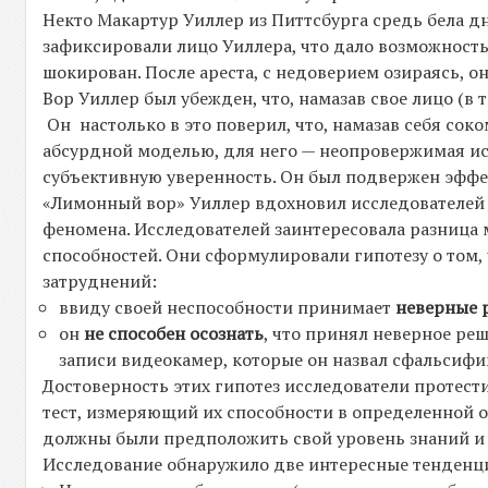
Некто Макартур Уиллер из Питтсбурга средь бела д
зафиксировали лицо Уиллера, что дало возможност
шокирован. После ареста, с недоверием озираясь, он
Вор Уиллер был убежден, что, намазав свое лицо (
Он настолько в это поверил, что, намазав себя соко
абсурдной моделью, для него — неопровержимая ис
субъективную уверенность. Он был подвержен эфф
«Лимонный вор» Уиллер вдохновил исследователей 
феномена. Исследователей заинтересовала разница
способностей. Они сформулировали гипотезу о том,
затруднений:
ввиду своей неспособности принимает
неверные
он
не способен осознать
, что принял неверное ре
записи видеокамер, которые он назвал сфальсиф
Достоверность этих гипотез исследователи протес
тест, измеряющий их способности в определенной о
должны были предположить свой уровень знаний и 
Исследование обнаружило две интересные тенденц