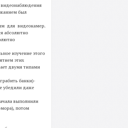
ры видеонаблюдения
ржанием был
мым для видеокамер.
тся абсолютно
солютно
ьное изучение этого
ятием этих
дает двумя типами
грабить банки)-
не убедили даже
начала выполнили
юмора), потом