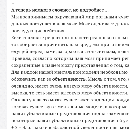
-
А теперь немного сложнее, но подробнее …-
Мы воспринимаем окружающий мир органами чувств.
данных поступает в наш мозг. Мозг оценивает данн
последующие действия.
Если тепловые рецепторы полости рта пошлют нам си
то собирается причинить нам вред, мы приготовим
едущей перед нами, загораются стоп-сигналы, наша 
Правила, согласно которым наш мозг принимает ре
сохраненные в нашем мозгу представления о том, 
Для каждой нашей ментальной модели необходимо оп
обозначить как ее
объективность.
Мысль о том, что
очевидно, имеет очень низкую меру объективности, а
высока, то есть имеет высокую меру объективности.
Однако у нашего мозга существует тенденция подд
головах существуют ментальные модели, в которые 
наши субъективные представления подчас заменяют
некоторые наши субъективные представления об уст
+ 2 = 4, однако и в абсолютной уверенности наш моз