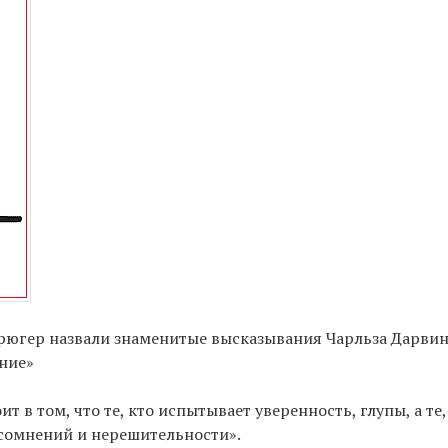
рюгер назвали знаменитые высказывания Чарльза Дарвин
ание»
 в том, что те, кто испытывает уверенность, глупы, а те,
сомнений и нерешительности».