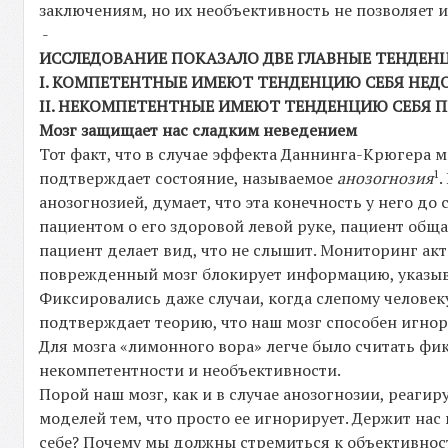
заключениям, но их необъективность не позволяет и
-
ИССЛЕДОВАНИЕ ПОКАЗАЛО ДВЕ ГЛАВНЫЕ ТЕНДЕН
I. КОМПЕТЕНТНЫ
Е ИМЕЮТ ТЕНДЕНЦИЮ СЕБЯ НЕД
II. НЕКОМПЕТЕНТНЫ
Е ИМЕЮТ ТЕНДЕНЦИЮ СЕБЯ П
Мозг защищает нас сладким неведением
Тот факт, что в случае эффекта Даннинга-Крюгера 
1
подтверждает состояние, называемое
анозогнозия
анозогнозией, думает, что эта конечность у него до
пациентом о его здоровой левой руке, пациент общае
пациент делает вид, что не слышит. Мониторинг акти
поврежденный мозг блокирует информацию, указыв
Фиксировались даже случаи, когда слепому человеку
подтверждает теорию, что наш мозг способен игн
Для мозга «лимонного вора» легче было считать фи
некомпетентности и необъективности.
Порой наш мозг, как и в случае анозогнозии, реа
моделей тем, что просто ее игнорирует. Держит нас
себе? Почему мы должны стремиться к объективнос