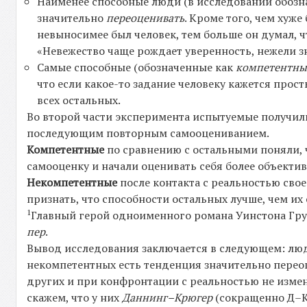
Наименее способные люди (в исследовании обоз
значительно
переоценивать
. Кроме того, чем хуж
невыносимее был человек, тем больше он думал, ч
«Невежество чаще рождает уверенность, нежели з
Cамые способные (обозначенные как
компетентны
что если какое-то задание человеку кажется прост
всех остальных.
Во второй части эксперимента испытуемые получили
последующим повторным самооцениванием.
Компетентны
е
по сравнению с остальными поняли, 
самооценку и начали оценивать себя более объектив
Некомпетентны
е
после контакта с реальностью сво
признать, что способности остальных лучше, чем их
1
Главный герой одноименного романа Уинстона Грум
пер
.
Вывод исследования заключается в следующем: люди,
некомпетентных есть тенденция значительно переоц
других и при конфронтации с реальностью не изме
скажем, что у них
Даннинг–Крюгер
(сокращенно Д–К