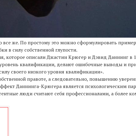
о все же. По простому это можно сформулировать пример
бки в силу собственной глупости.
я, которое описали Джастин Крюгер и Дэвид Даннинг в 1
 уровень квалификации, делают ошибочные выводы и п
 силу своего низкого уровня квалификации».
бственной правоте, а следовательно, повышению уверенн
 эффект Даннинга-Крюгера является психологическим па
етентные люди считают себя профессионалами, а более к