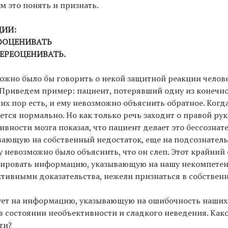
м это понять и признать.
ЦИИ:
ООЦЕНИВАТЬ
ЕРЕОЦЕНИВАТЬ.
можно было бы говорить о некой защитной реакции челове
. Приведем пример: пациент, потерявший одну из конечн
 сих пор есть, и ему невозможно объяснить обратное. Когд
тся нормально. Но как только речь заходит о правой руке
вности мозга показал, что пациент делает это бессознате
ающую на собственный недостаток, еще на подсознатель
 невозможно было объяснить, что он слеп. Этот крайний
орировать информацию, указывающую на нашу некомпетен
ктивными доказательства, нежели признаться в собствен
гирует на информацию, указывающую на ошибочность наши
 в состоянии необъективности и сладкого неведения. Како
ти?