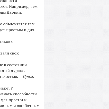
особности
себе. Например, чем
рльз Дарвин:
то объясняется тем,
удет простым и для
ников с
овали свою
не в состоянии
аждый дурак».
талостью. —
Прим.
нают. У
изнать способности
 для простоты
ктивным и ошибочным