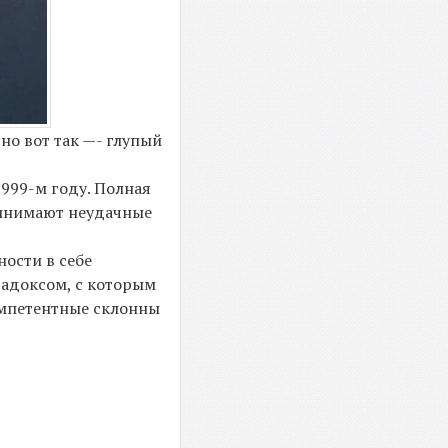
но вот так —- глупый
999-м году. Полная
ринимают неудачные
ости в себе
радоксом, с которым
омпетентные склонны