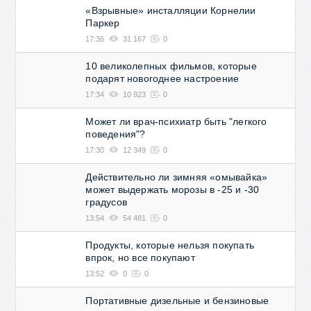
«Взрывные» инсталляции Корнелии
Паркер
17:36
31 167
0
10 великолепных фильмов, которые
подарят новогоднее настроение
17:34
10 923
0
Может ли врач-психиатр быть "легкого
поведения"?
17:30
12 349
0
Действительно ли зимняя «омывайка»
может выдержать морозы в -25 и -30
градусов
13:54
54 481
0
Продукты, которые нельзя покупать
впрок, но все покупают
13:52
0
0
Портативные дизельные и бензиновые