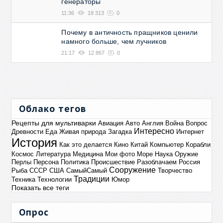
генераторы
11:36
18 313
0
Почему в античность пращников ценили
намного больше, чем лучников
21:17
12 867
0
Облако тегов
Рецепты для мультиварки
Авиация
Авто
Англия
Война
Вопрос
Интересно
Древности
Еда
Живая природа
Загадка
Интернет
История
Как это делается
Кино
Китай
Компьютер
Корабли
Космос
Литература
Медицина
Мои фото
Море
Наука
Оружие
Перлы
Персона
Политика
Происшествие
Разоблачаем
Россия
Сооружение
Рыба
СССР
США
СамыйСамый
Творчество
Традиции
Техника
Технологии
Юмор
Показать все теги
Опрос