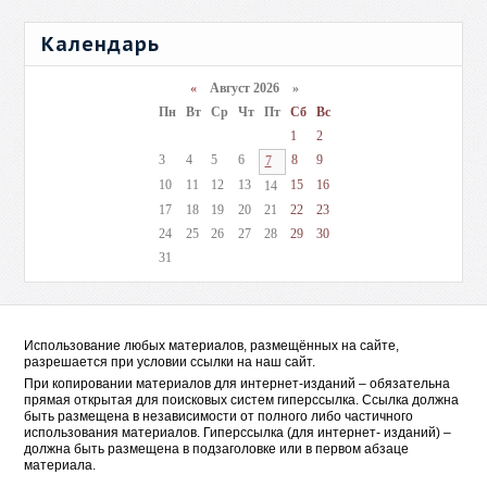
Календарь
«
Август 2026 »
Пн
Вт
Ср
Чт
Пт
Сб
Вс
1
2
3
4
5
6
8
9
7
10
11
12
13
15
16
14
17
18
19
20
21
22
23
24
25
26
27
28
29
30
31
Использование любых материалов, размещённых на сайте,
разрешается при условии ссылки на наш сайт.
При копировании материалов для интернет-изданий – обязательна
прямая открытая для поисковых систем гиперссылка. Ссылка должна
быть размещена в независимости от полного либо частичного
использования материалов. Гиперссылка (для интернет- изданий) –
должна быть размещена в подзаголовке или в первом абзаце
материала.