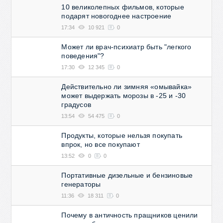
10 великолепных фильмов, которые
подарят новогоднее настроение
17:34
10 921
0
Может ли врач-психиатр быть "легкого
поведения"?
17:30
12 345
0
Действительно ли зимняя «омывайка»
может выдержать морозы в -25 и -30
градусов
13:54
54 475
0
Продукты, которые нельзя покупать
впрок, но все покупают
13:52
0
0
Портативные дизельные и бензиновые
генераторы
11:36
18 311
0
Почему в античность пращников ценили