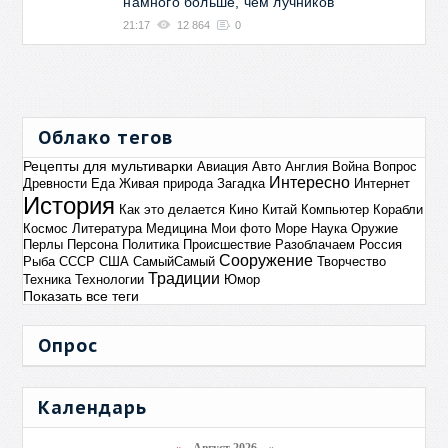
намного больше, чем лучников
21:17
12 864
0
Облако тегов
Рецепты для мультиварки
Авиация
Авто
Англия
Война
Вопрос
Интересно
Древности
Еда
Живая природа
Загадка
Интернет
История
Как это делается
Кино
Китай
Компьютер
Корабли
Космос
Литература
Медицина
Мои фото
Море
Наука
Оружие
Перлы
Персона
Политика
Происшествие
Разоблачаем
Россия
Сооружение
Рыба
СССР
США
СамыйСамый
Творчество
Традиции
Техника
Технологии
Юмор
Показать все теги
Опрос
Календарь