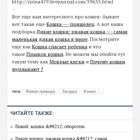
http://zirina479.livejournal.com/39633.html
-
Вот еще вам интересного про кошек: бывает
вот такая еще
Кошка —- пришелец
. А вот наша
подборка
Дикие кошки: ржавая кошка —- самая
маленькая дикая кошка в мире
. Посмотрите
еще как
Кошка спасает ребенка
и что
такое
Прыжок кошки
. Не можем мы обойти тут
такую тему как
Мокрые киски
и
Почему кошки
мурлыкают ?
теги:
Живая природа
Загадка
Кошки
ЧИТАЙТЕ ТАКЖЕ:
» Ликой: кошки &#8212; оборотни
» Дикие кошки: ржавая кошка &#8212; самая