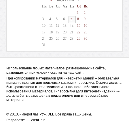
«
Август 2026 »
Пн
Вт
Ср
Чт
Пт
Сб
Вс
1
2
3
4
5
6
8
9
7
10
11
12
13
15
16
14
17
18
19
20
21
22
23
24
25
26
27
28
29
30
31
Использование любых материалов, размещённых на сайте,
разрешается при условии ссылки на наш сайт.
При копировании материалов для интернет-изданий – обязательна
прямая открытая для поисковых систем гиперссылка. Ссылка должна
быть размещена в независимости от полного либо частичного
использования материалов. Гиперссылка (для интернет- изданий) –
должна быть размещена в подзаголовке или в первом абзаце
материала.
© 2013, «ИнфоГлаз.РУ».
DLE
Все права защищены.
Разработка —
WebUnto