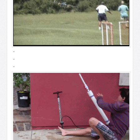
-
-
-