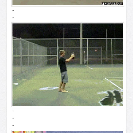
-
-
-
-
-