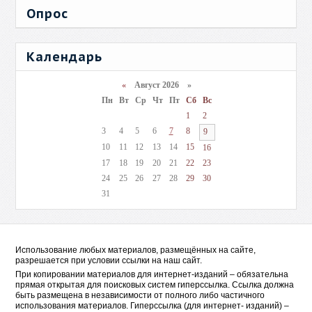
Опрос
Календарь
«
Август 2026 »
Пн
Вт
Ср
Чт
Пт
Сб
Вс
1
2
3
4
5
6
7
8
9
10
11
12
13
14
15
16
17
18
19
20
21
22
23
24
25
26
27
28
29
30
31
Использование любых материалов, размещённых на сайте,
разрешается при условии ссылки на наш сайт.
При копировании материалов для интернет-изданий – обязательна
прямая открытая для поисковых систем гиперссылка. Ссылка должна
быть размещена в независимости от полного либо частичного
использования материалов. Гиперссылка (для интернет- изданий) –