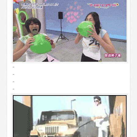
-
-
-
-