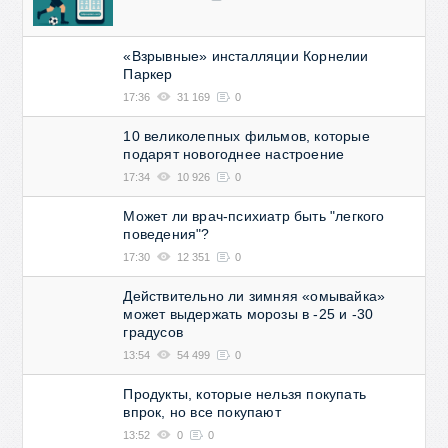
«Взрывные» инсталляции Корнелии
Паркер
17:36
31 169
0
10 великолепных фильмов, которые
подарят новогоднее настроение
17:34
10 926
0
Может ли врач-психиатр быть "легкого
поведения"?
17:30
12 351
0
Действительно ли зимняя «омывайка»
может выдержать морозы в -25 и -30
градусов
13:54
54 499
0
Продукты, которые нельзя покупать
впрок, но все покупают
13:52
0
0