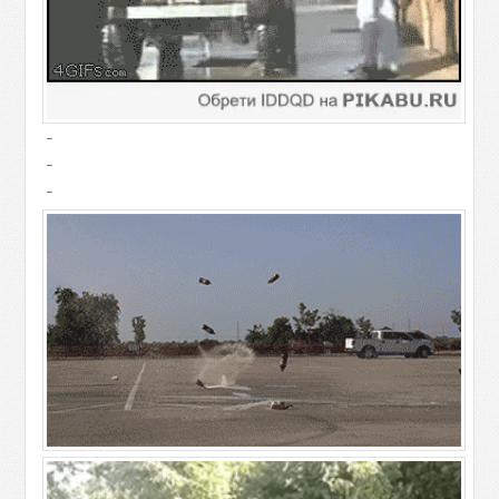
-
-
-