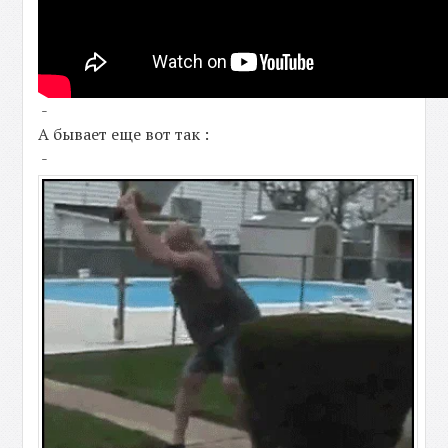
-
А бывает еще вот так :
-