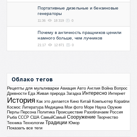
Портативные дизельные и бензиновые
генераторы
11:36
18 319
0
Почему в античность пращников ценили
намного больше, чем лучников
21:17
12 871
0
Облако тегов
Рецепты для мультиварки
Авиация
Авто
Англия
Война
Вопрос
Интересно
Древности
Еда
Живая природа
Загадка
Интернет
История
Как это делается
Кино
Китай
Компьютер
Корабли
Космос
Литература
Медицина
Мои фото
Море
Наука
Оружие
Перлы
Персона
Политика
Происшествие
Разоблачаем
Россия
Сооружение
Рыба
СССР
США
СамыйСамый
Творчество
Традиции
Техника
Технологии
Юмор
Показать все теги