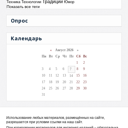
Традиции
Техника
Технологии
Юмор
Показать все теги
Опрос
Календарь
«
Август 2026 »
Пн
Вт
Ср
Чт
Пт
Сб
Вс
1
2
3
4
5
6
8
9
7
10
11
12
13
15
16
14
17
18
19
20
21
22
23
24
25
26
27
28
29
30
31
Использование любых материалов, размещённых на сайте,
разрешается при условии ссылки на наш сайт.
При копировании материалов для интернет-изданий – обязательна