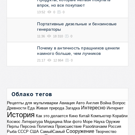
впрок, но все покупают
13:52
0
0
Портативные дизельные и бензиновые
генераторы
11:36
18 310
0
Почему в античность пращников ценили
намного больше, чем лучников
21:17
12 864
0
Облако тегов
Рецепты для мультиварки
Авиация
Авто
Англия
Война
Вопрос
Интересно
Древности
Еда
Живая природа
Загадка
Интернет
История
Как это делается
Кино
Китай
Компьютер
Корабли
Космос
Литература
Медицина
Мои фото
Море
Наука
Оружие
Перлы
Персона
Политика
Происшествие
Разоблачаем
Россия
Сооружение
Рыба
СССР
США
СамыйСамый
Творчество