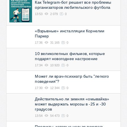
Как Telegram-бот решает все проблемы
организаторов любительского футбола
13:53
2 079
0
«Взрывные» инсталляции Корнелии
Паркер
17:36
31 165
0
10 великолепных фильмов, которые
подарят новогоднее настроение
17:34
10 920
0
Может ли врач-психиатр быть "легкого
поведения"?
17:30
12 344
0
Действительно ли зимняя «омывайка»
может выдержать морозы в -25 и -30
градусов
13:54
54 473
0
Продукты, которые нельзя покупать