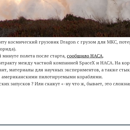
биту космический грузовик Dragon с грузом для МКС, пот
орида).
-й минуте полета после старта,
сообщило НАСА
.
онтракту между частной компанией SpaceX и НАСА. На ко
иант, материалы для научных экспериментов, а также сты
с американскими пилотируемыми кораблями.
их запусков ? Или скажут «-ну что ж, бывает, это сложна