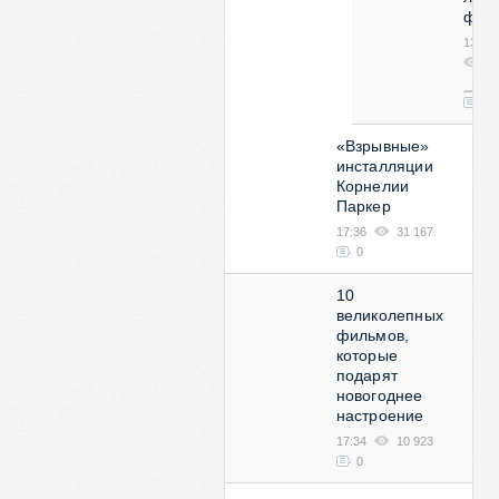
фут
13:53
2
08
0
«Взрывные»
инсталляции
Корнелии
Паркер
17:36
31 167
0
10
великолепных
фильмов,
которые
подарят
новогоднее
настроение
17:34
10 923
0