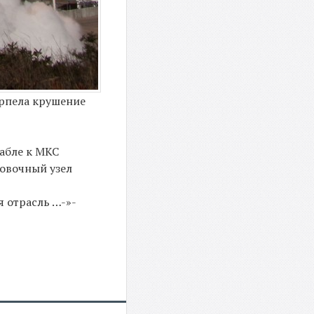
ерпела крушение
рабле к МКС
ковочный узел
я отрасль …-»-