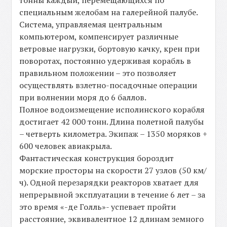
тонны каждый, перемещающихся по
специальным желобам на галерейной палубе.
Система, управляемая центральным
компьютером, компенсирует различные
ветровые нагрузки, бортовую качку, крен при
поворотах, постоянно удерживая корабль в
правильном положении – это позволяет
осуществлять взлетно-посадочные операции
при волнении моря до 6 баллов.
Полное водоизмещение исполинского корабля
достигает 42 000 тонн. Длина полетной палубы
– четверть километра. Экипаж – 1350 моряков +
600 человек авиакрыла.
Фантастическая конструкция бороздит
морские просторы на скорости 27 узлов (50 км/
ч). Одной перезарядки реакторов хватает для
непрерывной эксплуатации в течение 6 лет – за
это время «-де Голль»- успевает пройти
расстояние, эквивалентное 12 длинам земного