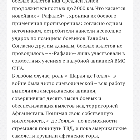
боевых вылетов над Средней Азией
продолжительностью до 3000 км. Что касается
новейших «-Рафалей»-, хроника их боевого
применения противоречива: согласно одним
источникам, истребители нанесли несколько
ударов по позициям боевиков Талибан.
Согласно другим данным, боевых вылетов не
проводилось – «-Рафали»- лишь участвовали в
совместных учениях с палубной авиацией ВМС
США.
В любом случае, роль «-Шарля де Голля»- в
войне была чисто символической – всю работу
выполнила американская авиация,
совершившая десять тысяч боевых и
обеспечивающих вылетов над территорией
Афганистана. Понимая свою собственную
никчемность, «-де Голль»- по возможности
стремился покинуть ТВД, и пока американские
самолеты крушили афганские горы,