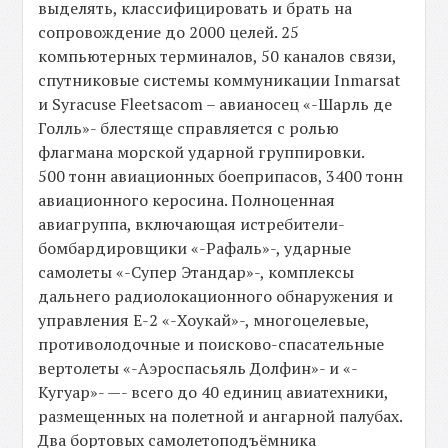
выделять, классифицировать и брать на
сопровождение до 2000 целей. 25
компьютерных терминалов, 50 каналов связи,
спутниковые системы коммуникации Inmarsat
и Syracuse Fleetsacom – авианосец «-Шарль де
Голль»- блестяще справляется с ролью
флагмана морской ударной группировки.
500 тонн авиационных боеприпасов, 3400 тонн
авиационного керосина. Полноценная
авиагруппа, включающая истребители-
бомбардировщики «-Рафаль»-, ударные
самолеты «-Супер Этандар»-, комплексы
дальнего радиолокационного обнаружения и
управления E-2 «-Хоукай»-, многоцелевые,
противолодочные и поисково-спасательные
вертолеты «-Аэроспасьяль Долфин»- и «-
Кугуар»- —- всего до 40 единиц авиатехники,
размещенных на полетной и ангарной палубах.
Два бортовых самолетоподъёмника