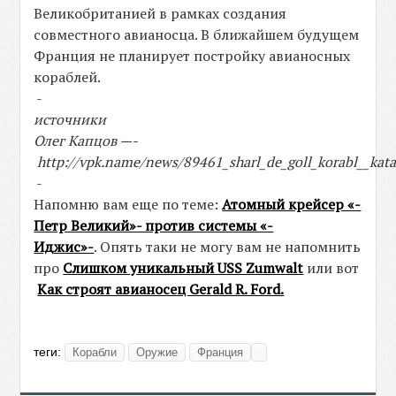
Великобританией в рамках создания
совместного авианосца. В ближайшем будущем
Франция не планирует постройку авианосных
кораблей.
-
источники
Олег Капцов —-
http://vpk.name/news/89461_sharl_de_goll_korabl__kata
-
Напомню вам еще по теме:
Атомный крейсер «-
Петр Великий»- против системы «-
Иджис»-
. Опять таки не могу вам не напомнить
про
Слишком уникальный USS Zumwalt
или вот
Как строят авианосец Gerald R. Ford.
теги:
Корабли
Оружие
Франция