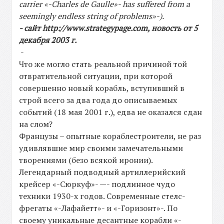
carrier «-Charles de Gaulle»- has suffered from a
seemingly endless string of problems»-).
- сайт http://www.strategypage.com, новость от 5
декабря 2003 г.
-
Что же могло стать реальной причиной той
отвратительной ситуации, при которой
совершенно новый корабль, вступивший в
строй всего за два года до описываемых
событий (18 мая 2001 г.), едва не оказался сдан
на слом?
Французы – опытные кораблестроители, не раз
удивлявшие мир своими замечательными
творениями (безо всякой иронии).
Легендарный подводный артиллерийский
крейсер «-Сюркуф»- —- подлинное чудо
техники 1930-х годов. Современные стелс-
фрегаты «-Лафайетт»- и «-Горизонт»-. По
своему уникальные десантные корабли «-