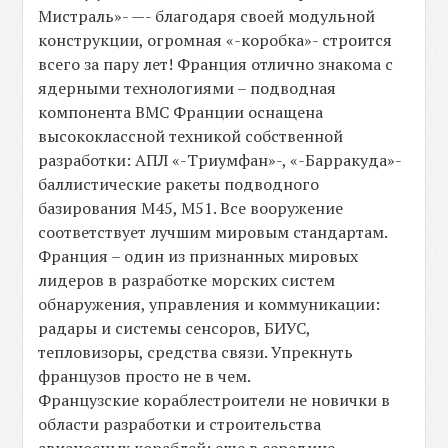
Мистраль»- —- благодаря своей модульной
конструкции, огромная «-коробка»- строится
всего за пару лет! Франция отлично знакома с
ядерными технологиями – подводная
компонента ВМС Франции оснащена
высококлассной техникой собственной
разработки: АПЛ «-Триумфан»-, «-Барракуда»-
баллистические ракеты подводного
базирования M45, M51. Все вооружение
соответствует лучшим мировым стандартам.
Франция – один из признанных мировых
лидеров в разработке морских систем
обнаружения, управления и коммуникации:
радары и системы сенсоров, БИУС,
тепловизоры, средства связи. Упрекнуть
французов просто не в чем.
Французские кораблестроители не новички в
области разработки и строительства
авианосных кораблей: еще в середине