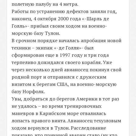
полетную палубу на 4 метра.
Работы по устранению дефектов заняли год,
наконец, 4 октября 2000 года «-Шарль де
Голль»- прибыл своим ходом на военно-
морскую базу Тулон.
В срочном порядке началась апробация новой
техники – экипаж «-де Голля»- был
сформирован еще в 1997 году и три года
терпеливо дожидался своего корабля. Уже
через несколько дней авианосец покинул свой
родной порт и отправился с дружеским
визитом к берегам США, на военно-морскую
базу Норфолк.
Увы, добраться до берегов Америки в тот раз
не удалось – во время тренировочных
маневров в Карибском море отвалилась
лопасть правого винта. Авианосец техузловым
ходом вернулся в Тулон. Расследование
показало, что причиной аварии стало (ну кто