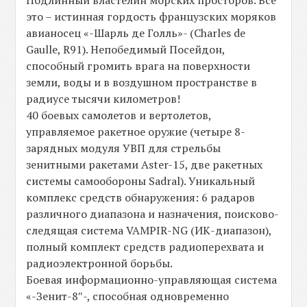
Подлинный властелин морских просторов. Все
это – истинная гордость французских моряков
авианосец «-Шарль де Голль»- (Charles de
Gaulle, R91). Непобедимый Посейдон,
способный громить врага на поверхности
земли, воды и в воздушном пространстве в
радиусе тысячи километров!
40 боевых самолетов и вертолетов,
управляемое ракетное оружие (четыре 8-
зарядных модуля УВП для стрельбы
зенитными ракетами Aster-15, две ракетных
системы самообороны Sadral). Уникальный
комплекс средств обнаружения: 6 радаров
различного диапазона и назначения, поисково-
следящая система VAMPIR-NG (ИК-диапазон),
полный комплект средств радиоперехвата и
радиоэлектронной борьбы.
Боевая информационно-управляющая система
«-Зенит-8″-, способная одновременно