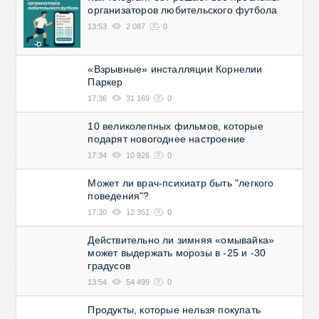
организаторов любительского футбола
13:53
2 087
0
«Взрывные» инсталляции Корнелии
Паркер
17:36
31 169
0
10 великолепных фильмов, которые
подарят новогоднее настроение
17:34
10 926
0
Может ли врач-психиатр быть "легкого
поведения"?
17:30
12 351
0
Действительно ли зимняя «омывайка»
может выдержать морозы в -25 и -30
градусов
13:54
54 499
0
Продукты, которые нельзя покупать