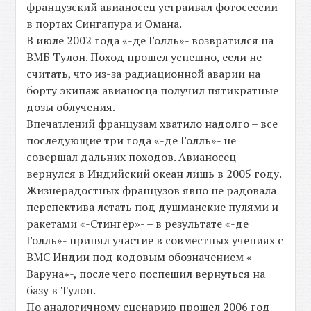
французский авианосец устраивал фотосессии
в портах Сингапура и Омана.
В июле 2002 года «-де Голль»- возвратился на
ВМБ Тулон. Поход прошел успешно, если не
считать, что из-за радиационной аварии на
борту экипаж авианосца получил пятикратные
дозы облучения.
Впечатлений французам хватило надолго – все
последующие три года «-де Голль»- не
совершал дальних походов. Авианосец
вернулся в Индийский океан лишь в 2005 году.
Жизнерадостных французов явно не радовала
перспектива летать под душманские пулями и
ракетами «-Стингер»- – в результате «-де
Голль»- принял участие в совместных учениях с
ВМС Индии под кодовым обозначением «-
Варуна»-, после чего поспешил вернуться на
базу в Тулон.
По аналогичному сценарию прошел 2006 год –