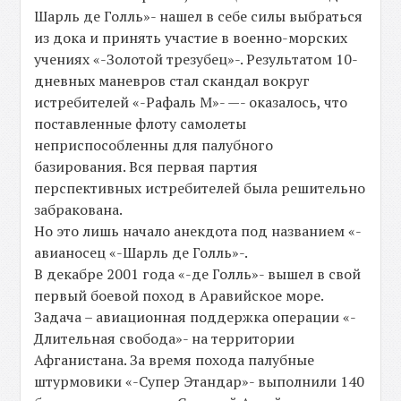
Шарль де Голль»- нашел в себе силы выбраться
из дока и принять участие в военно-морских
учениях «-Золотой трезубец»-. Результатом 10-
дневных маневров стал скандал вокруг
истребителей «-Рафаль М»- —- оказалось, что
поставленные флоту самолеты
неприспособленны для палубного
базирования. Вся первая партия
перспективных истребителей была решительно
забракована.
Но это лишь начало анекдота под названием «-
авианосец «-Шарль де Голль»-.
В декабре 2001 года «-де Голль»- вышел в свой
первый боевой поход в Аравийское море.
Задача – авиационная поддержка операции «-
Длительная свобода»- на территории
Афганистана. За время похода палубные
штурмовики «-Супер Этандар»- выполнили 140