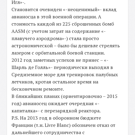
Игл»-.
Становится очевиден «-неоценимый»- вклад
авианосца в этой военной операции. А
стоимость каждой из 225 сброшенных бомб
AASM (с учетом затрат на содержание «-
плавучего аэродрома»-) стала просто
астрономической – было бы дешевле стрелять
лазером с орбитальной боевой станции.
2012 год заметных успехов не принес – «-
Шарль де Голль»- периодически выходил в
Средиземное море для тренировок палубных
летчиков, кротая остальное время на
бесконечном ремонте.
В ближайших планах (ориентировочно – 2015
год) авианосец ожидает очередная «-
капиталка»- с перезарядкой реактора.
P.S. На 2013 год в оборонном бюджете
Франции (т.н. Livre Blanc) обозначен отказ от
дальнейшего сотрудничества с