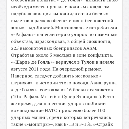
необходимость прошла с полным аншлагом –
палубная авиация выполнила сотни боевых
вылетов в рамках обеспечения «-бесполетной
зоны»- над Ливией. Многоцелевые истребители
«-Рафаль»- нанесли серию ударов по наземным
объектам, израсходовав, в общей сложности,
225 высокоточных боеприпасов AASM.
Отработав около 5 месяцев в зоне конфликта,
«-Шарль де Голль»- вернулся в Тулон в начале
августа 2011 года. На очередной ремонт.
Наверное, следует добавить несколько «-
штрихов»- к истории этого похода. Авиагруппа
«-де Голля»- состояла из 16 боевых самолетов
(10 «-Рафаль М»- и 6 «-Супер Этандар»-). В это
же время, для нанесения ударов по Ливии
командование НАТО привлекло более 100
ударных машин, среди которых встречались
такие «-монстры»-, как B-1B и F-15E «-Страйк