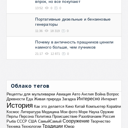
впрок, но все покупают
13:52
0
0
Портативные дизельные и бензиновые
генераторы
11:36
18 319
0
Почему в античность пращников ценили
намного больше, чем лучников
21:17
12 871
0
Облако тегов
Рецепты для мультиварки
Авиация
Авто
Англия
Война
Вопрос
Интересно
Древности
Еда
Живая природа
Загадка
Интернет
История
Как это делается
Кино
Китай
Компьютер
Корабли
Космос
Литература
Медицина
Мои фото
Море
Наука
Оружие
Перлы
Персона
Политика
Происшествие
Разоблачаем
Россия
Сооружение
Рыба
СССР
США
СамыйСамый
Творчество
Традиции
Техника
Технологии
Юмор