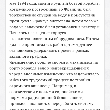
мае 1994 года, самый крупный боевой корабль,
когда-либо построенный во Франции, был
торжественно спущен на воду в присутствии
президента Франсуа Миттерана. Летом того же
года на авианосце были установлены реакторы.
Началось насыщение корпуса
высокотехнологичным оборудованием. Но чем
дальше продвигались работы, тем труднее
становилось удерживать проект в рамках
заданного графика.
Чрезвычайное обилие систем и механизмов на
борту корабля вело к непрекращающейся
череде вносимых изменений, что задерживало
и без того трудоёмкий процесс постройки
огромного авианосца. Например, в
соответствии с новыми европейскими
нормами радиационной безопасности,
пришлось полностью переработать систему
защиты и охлаждения реактора – все это уже на