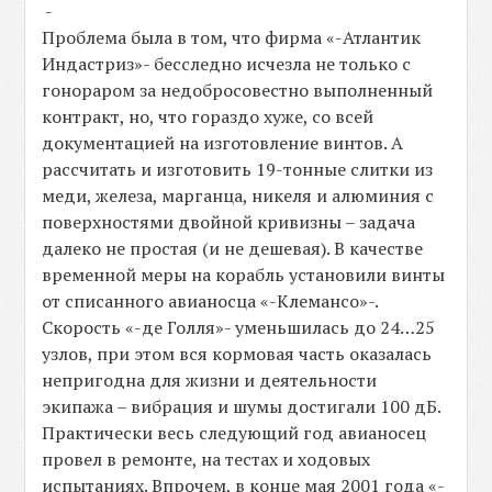
-
Проблема была в том, что фирма «-Атлантик
Индастриз»- бесследно исчезла не только с
гонораром за недобросовестно выполненный
контракт, но, что гораздо хуже, со всей
документацией на изготовление винтов. А
рассчитать и изготовить 19-тонные слитки из
меди, железа, марганца, никеля и алюминия с
поверхностями двойной кривизны – задача
далеко не простая (и не дешевая). В качестве
временной меры на корабль установили винты
от списанного авианосца «-Клемансо»-.
Скорость «-де Голля»- уменьшилась до 24…25
узлов, при этом вся кормовая часть оказалась
непригодна для жизни и деятельности
экипажа – вибрация и шумы достигали 100 дБ.
Практически весь следующий год авианосец
провел в ремонте, на тестах и ходовых
испытаниях. Впрочем, в конце мая 2001 года «-