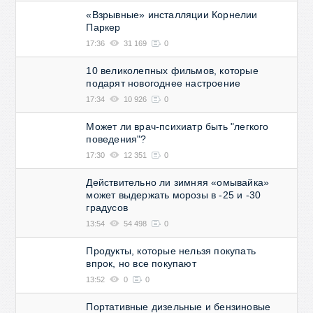
«Взрывные» инсталляции Корнелии
Паркер
17:36
31 169
0
10 великолепных фильмов, которые
подарят новогоднее настроение
17:34
10 926
0
Может ли врач-психиатр быть "легкого
поведения"?
17:30
12 351
0
Действительно ли зимняя «омывайка»
может выдержать морозы в -25 и -30
градусов
13:54
54 498
0
Продукты, которые нельзя покупать
впрок, но все покупают
13:52
0
0
Портативные дизельные и бензиновые