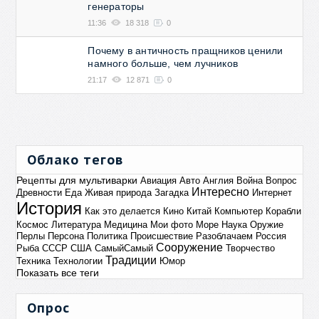
генераторы
11:36
18 318
0
Почему в античность пращников ценили
намного больше, чем лучников
21:17
12 871
0
Облако тегов
Рецепты для мультиварки
Авиация
Авто
Англия
Война
Вопрос
Интересно
Древности
Еда
Живая природа
Загадка
Интернет
История
Как это делается
Кино
Китай
Компьютер
Корабли
Космос
Литература
Медицина
Мои фото
Море
Наука
Оружие
Перлы
Персона
Политика
Происшествие
Разоблачаем
Россия
Сооружение
Рыба
СССР
США
СамыйСамый
Творчество
Традиции
Техника
Технологии
Юмор
Показать все теги
Опрос