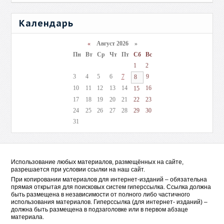
Календарь
«
Август 2026 »
Пн
Вт
Ср
Чт
Пт
Сб
Вс
1
2
3
4
5
6
7
9
8
10
11
12
13
14
16
15
17
18
19
20
21
22
23
24
25
26
27
28
29
30
31
Использование любых материалов, размещённых на сайте,
разрешается при условии ссылки на наш сайт.
При копировании материалов для интернет-изданий – обязательна
прямая открытая для поисковых систем гиперссылка. Ссылка должна
быть размещена в независимости от полного либо частичного
использования материалов. Гиперссылка (для интернет- изданий) –
должна быть размещена в подзаголовке или в первом абзаце
материала.