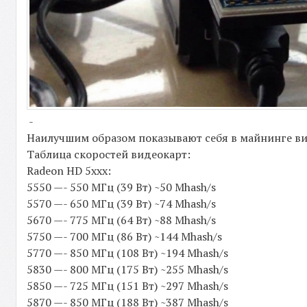
-
Наилучшим образом показывают себя в майнинге вид
Таблица скоростей видеокарт:
Radeon HD 5xxx:
5550 —- 550 МГц (39 Вт) ~50 Mhash/s
5570 —- 650 МГц (39 Вт) ~74 Mhash/s
5670 —- 775 МГц (64 Вт) ~88 Mhash/s
5750 —- 700 МГц (86 Вт) ~144 Mhash/s
5770 —- 850 МГц (108 Вт) ~194 Mhash/s
5830 —- 800 МГц (175 Вт) ~255 Mhash/s
5850 —- 725 МГц (151 Вт) ~297 Mhash/s
5870 —- 850 МГц (188 Вт) ~387 Mhash/s