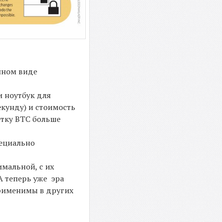
нном виде
и ноутбук для
кунду) и стоимость
етку BTC больше
ециально
мальной, с их
А теперь уже эра
применимы в других