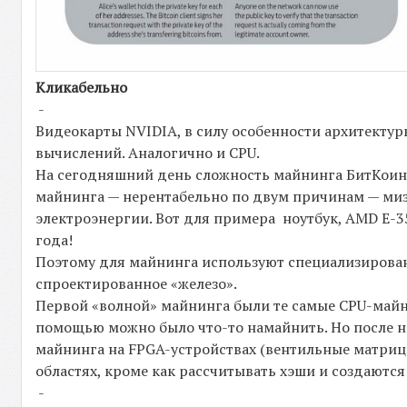
Кликабельно
-
Видеокарты NVIDIA, в силу особенности архитекту
вычислений. Аналогично и CPU.
На сегодняшний день сложность майнинга БитКоин т
майнинга — нерентабельно по двум причинам — миз
электроэнергии. Вот для примера ноутбук, AMD E-3
года!
Поэтому для майнинга используют специализирова
спроектированное «железо».
Первой «волной» майнинга были те самые CPU-майн
помощью можно было что-то намайнить. Но после ни
майнинга на FPGA-устройствах (вентильные матриц
областях, кроме как рассчитывать хэши и создаютс
-