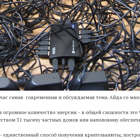
ейчас самая современная и обсуждаемая тема. Айда со мно
 огромное количество энергии – в общей сложности это 9
чеством 31 тысячу частных домов или наполовину обеспеч
 — единственный способ получения криптовалюты, постр