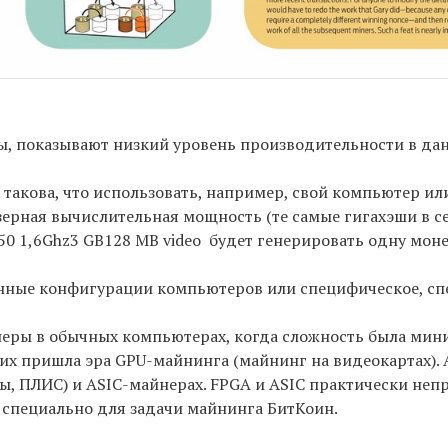
ры, показывают низкий уровень производительности в да
акова, что использовать, например, свой компьютер ил
ерная вычислительная мощность (те самые гигахэши в се
50 1,6Ghz3 GB128 MB video будет генерировать одну мон
нные конфигурации компьютеров или специфическое, сп
еры в обычных компьютерах, когда сложность была мини
х пришла эра GPU-майнинга (майнинг на видеокартах). 
ы, ПЛИС) и ASIC-майнерах. FPGA и ASIC практически не
я специально для задачи майнинга БитКоин.