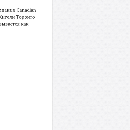
омпании Canadian
 Жители Торонто
вывается как