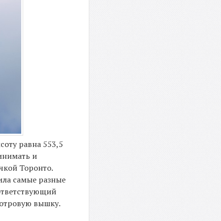
соту равна 553,5
ринимать и
чкой Торонто.
чила самые разные
оответствующий
мотровую вышку.