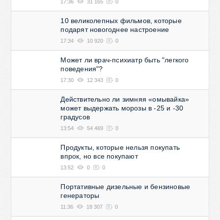
17:36
31 165
0
10 великолепных фильмов, которые
подарят новогоднее настроение
17:34
10 920
0
Может ли врач-психиатр быть "легкого
поведения"?
17:30
12 343
0
Действительно ли зимняя «омывайка»
может выдержать морозы в -25 и -30
градусов
13:54
54 469
0
Продукты, которые нельзя покупать
впрок, но все покупают
13:52
0
0
Портативные дизельные и бензиновые
генераторы
11:36
18 307
0