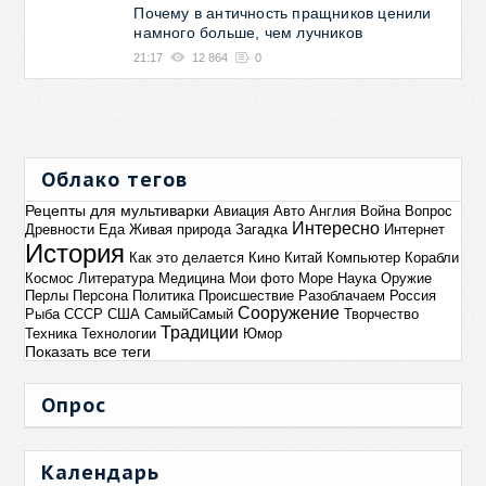
Почему в античность пращников ценили
намного больше, чем лучников
21:17
12 864
0
Облако тегов
Рецепты для мультиварки
Авиация
Авто
Англия
Война
Вопрос
Интересно
Древности
Еда
Живая природа
Загадка
Интернет
История
Как это делается
Кино
Китай
Компьютер
Корабли
Космос
Литература
Медицина
Мои фото
Море
Наука
Оружие
Перлы
Персона
Политика
Происшествие
Разоблачаем
Россия
Сооружение
Рыба
СССР
США
СамыйСамый
Творчество
Традиции
Техника
Технологии
Юмор
Показать все теги
Опрос
Календарь