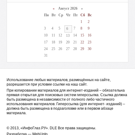
«
Август 2026 »
Пн
Вт
Ср
Чт
Пт
Сб
Вс
1
2
3
4
5
7
8
9
6
10
11
12
14
15
16
13
17
18
19
20
21
22
23
24
25
26
27
28
29
30
31
Использование любых материалов, размещённых на сайте,
разрешается при условии ссылки на наш сайт.
При копировании материалов для интернет-изданий – обязательна
прямая открытая для поисковых систем гиперссылка. Ссылка должна
быть размещена в независимости от полного либо частичного
использования материалов. Гиперссылка (для интернет- изданий) –
должна быть размещена в подзаголовке или в первом абзаце
материала.
© 2013, «ИнфоГлаз.РУ».
DLE
Все права защищены.
Разработка —
WebUnto