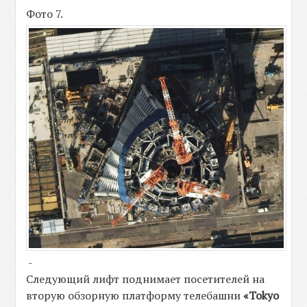
Фото 7.
-
Следующий лифт поднимает посетителей на
вторую обзорную платформу телебашни
«Tokyo