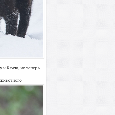
у и Кюсю, но теперь
 животного.