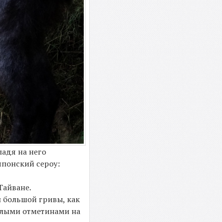
адя на него
японский сероу:
 Тайване.
й большой гривы, как
белыми отметинами на