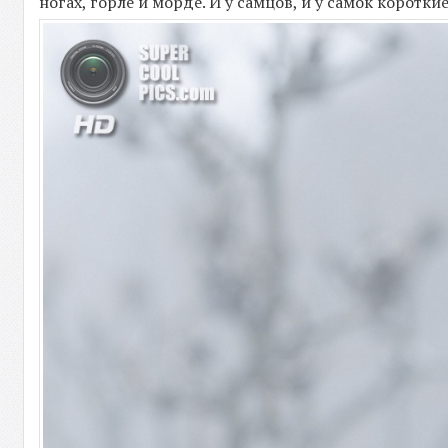
ногах, горле и морде. И у самцов, и у самок коротки