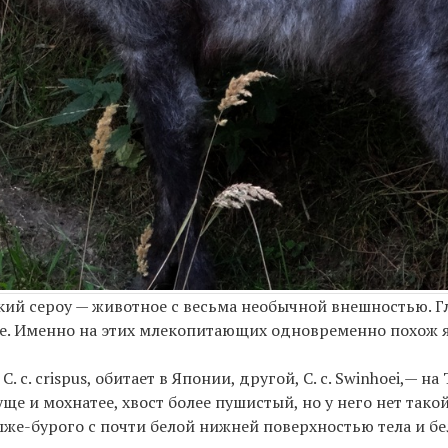
ий сероу — животное с весьма необычной внешностью. Гл
озе. Именно на этих млекопитающих одновременно похож 
 с. crispus, обитает в Японии, другой, С. с. Swinhoei,— на
ще и мохнатее, хвост более пушистый, но у него нет тако
 рыже-бурого с почти белой нижней поверхностью тела и 