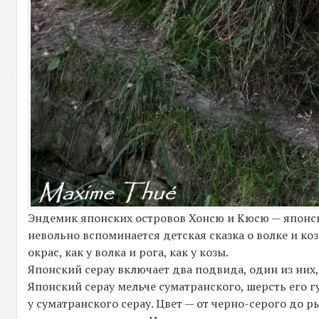
Эндемик японских островов Хонсю и Кюсю — японск
невольно вспоминается детская сказка о волке и к
окрас, как у волка и рога, как у козы.
Японский серау включает два подвида, один из них, С.
Японский серау мельче суматранского, шерсть его гу
у суматранского серау. Цвет — от черно-серого до