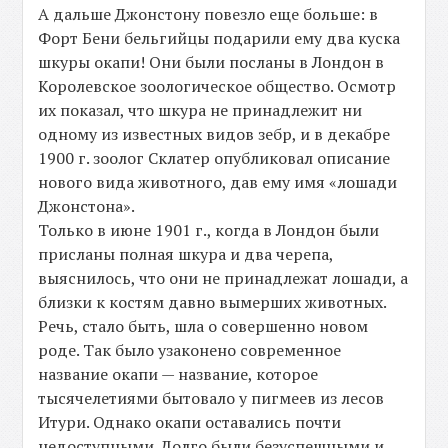
А дальше Джонстону повезло еще больше: в
Форт Бени бельгийцы подарили ему два куска
шкуры окапи! Они были посланы в Лондон в
Королевское зоологическое общество. Осмотр
их показал, что шкура не принадлежит ни
одному из известных видов зебр, и в декабре
1900 г. зоолог Склатер опубликовал описание
нового вида животного, дав ему имя «лошади
Джонстона».
Только в июне 1901 г., когда в Лондон были
присланы полная шкура и два черепа,
выяснилось, что они не принадлежат лошади, а
близки к костям давно вымерших животных.
Речь, стало быть, шла о совершенно новом
роде. Так было узаконено современное
название окапи — название, которое
тысячелетиями бытовало у пигмеев из лесов
Итури. Однако окапи оставались почти
недоступными. Долго были безуспешными и