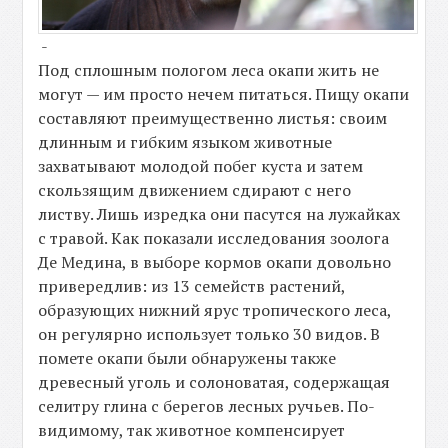
-
Под сплошным пологом леса окапи жить не
могут — им просто нечем питаться. Пищу окапи
составляют преимущественно листья: своим
длинным и гибким языком животные
захватывают молодой побег куста и затем
скользящим движением сдирают с него
листву. Лишь изредка они пасутся на лужайках
с травой. Как показали исследования зоолога
Де Медина, в выборе кормов окапи довольно
привередлив: из 13 семейств растений,
образующих нижний ярус тропического леса,
он регулярно использует только 30 видов. В
помете окапи были обнаружены также
древесный уголь и солоноватая, содержащая
селитру глина с берегов лесных ручьев. По-
видимому, так животное компенсирует