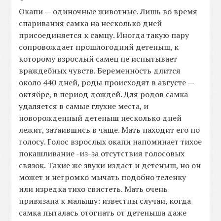
Окапи — одиночные животные. Лишь во время
спаривания самка на несколько дней
присоединяется к самцу. Иногда такую пару
сопровождает прошлогодний детеныш, к
которому взрослый самец не испытывает
враждебных чувств. Беременность длится
около 440 дней, роды происходят в августе —
октябре, в период дождей. Для родов самка
удаляется в самые глухие места, и
новорожденный детеныш несколько дней
лежит, затаившись в чаще. Мать находит его по
голосу. Голос взрослых окапи напоминает тихое
покашливание -из-за отсутствия голосовых
связок. Такие же звуки издает и детеныш, но он
может и негромко мычать подобно теленку
или изредка тихо свистеть. Мать очень
привязана к малышу: известны случаи, когда
самка пыталась отогнать от детеныша даже