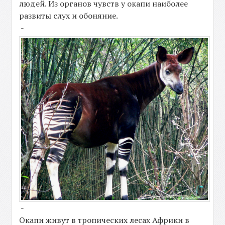
людей. Из органов чувств у окапи наиболее
развиты слух и обоняние.
-
-
Окапи живут в тропических лесах Африки в