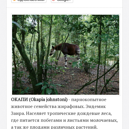
ОКАПИ (Okapia johnstoni)
- парнокопытное
животное семейства жирафовых. Эндемик
Заира. Населяет тропические дождевые леса,
где питается побегами и листьями молочаевых,
а так же плодами различных растений.