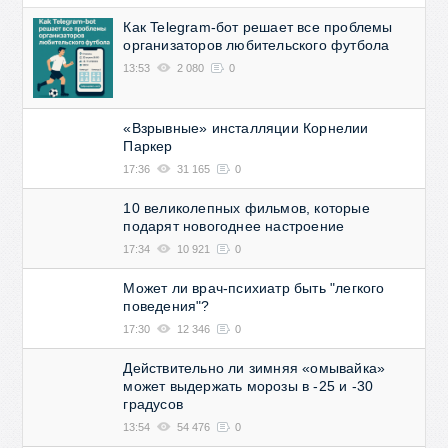
Как Telegram-бот решает все проблемы
организаторов любительского футбола
13:53
2 080
0
«Взрывные» инсталляции Корнелии
Паркер
17:36
31 165
0
10 великолепных фильмов, которые
подарят новогоднее настроение
17:34
10 921
0
Может ли врач-психиатр быть "легкого
поведения"?
17:30
12 346
0
Действительно ли зимняя «омывайка»
может выдержать морозы в -25 и -30
градусов
13:54
54 476
0