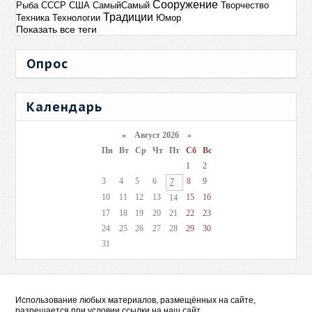
Сооружение
Рыба
СССР
США
СамыйСамый
Творчество
Традиции
Техника
Технологии
Юмор
Показать все теги
Опрос
Календарь
«
Август 2026 »
Пн
Вт
Ср
Чт
Пт
Сб
Вс
1
2
3
4
5
6
8
9
7
10
11
12
13
15
16
14
17
18
19
20
21
22
23
24
25
26
27
28
29
30
31
Использование любых материалов, размещённых на сайте,
разрешается при условии ссылки на наш сайт.