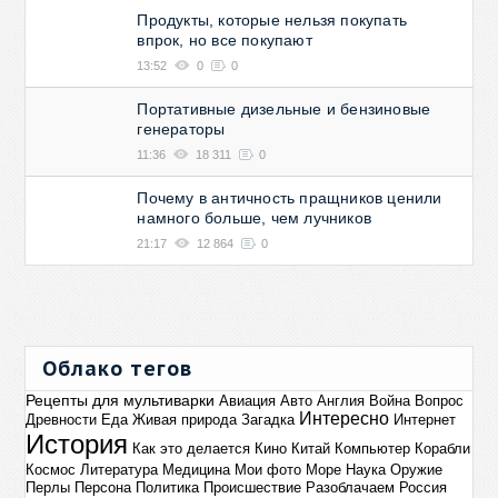
Продукты, которые нельзя покупать
впрок, но все покупают
13:52
0
0
Портативные дизельные и бензиновые
генераторы
11:36
18 311
0
Почему в античность пращников ценили
намного больше, чем лучников
21:17
12 864
0
Облако тегов
Рецепты для мультиварки
Авиация
Авто
Англия
Война
Вопрос
Интересно
Древности
Еда
Живая природа
Загадка
Интернет
История
Как это делается
Кино
Китай
Компьютер
Корабли
Космос
Литература
Медицина
Мои фото
Море
Наука
Оружие
Перлы
Персона
Политика
Происшествие
Разоблачаем
Россия