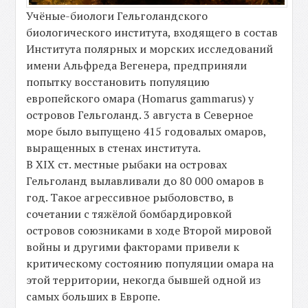
Учёные-биологи Гельголандского
биологического института, входящего в состав
Института полярных и морских исследований
имени Альфреда Вегенера, предприняли
попытку восстановить популяцию
европейского омара (Homarus gammarus) у
островов Гельголанд. 3 августа в Северное
море было выпущено 415 годовалых омаров,
выращенных в стенах института.
В XIX ст. местные рыбаки на островах
Гельголанд вылавливали до 80 000 омаров в
год. Такое агрессивное рыболовство, в
сочетании с тяжёлой бомбардировкой
островов союзниками в ходе Второй мировой
войны и другими факторами привели к
критическому состоянию популяции омара на
этой территории, некогда бывшей одной из
самых больших в Европе.