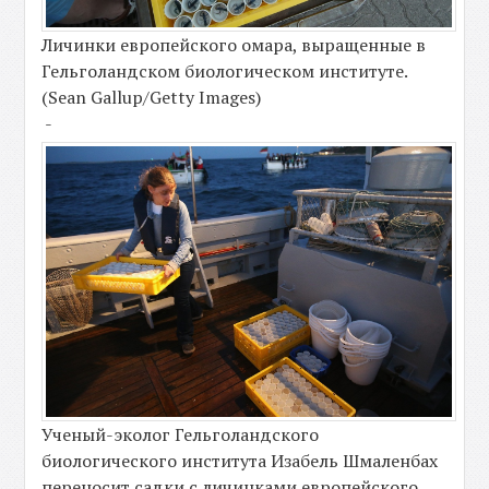
Личинки европейского омара, выращенные в
Гельголандском биологическом институте.
(Sean Gallup/Getty Images)
-
Ученый-эколог Гельголандского
биологического института Изабель Шмаленбах
переносит садки с личинками европейского