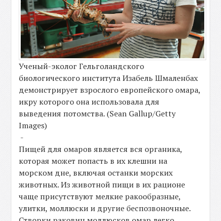
Ученый-эколог Гельголандского
биологического института Изабель Шмаленбах
демонстрирует взрослого европейского омара,
икру которого она использовала для
выведения потомства. (Sean Gallup/Getty
Images)
-
Пищей для омаров является вся органика,
которая может попасть в их клешни на
морском дне, включая останки морских
животных. Из животной пищи в их рационе
чаще присутствуют мелкие ракообразные,
улитки, моллюски и другие беспозвоночные.
Створки раковин моллюсков омар легко