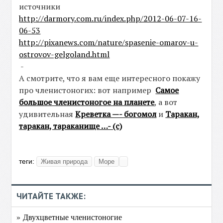
источники
http://darmory.com.ru/index.php/2012-06-07-16-
06-53
http://pixanews.com/nature/spasenie-omarov-u-
ostrovov-gelgoland.html
-
А смотрите, что я вам еще интересного покажу
про членистоногих: вот например
Самое
большое членистоногое на планете
, а вот
удивительная
Креветка —- богомол
и
Таракан,
таракан, тараканище …- (с)
теги:
Живая природа
Море
ЧИТАЙТЕ ТАКЖЕ:
» Двухцветные членистоногие