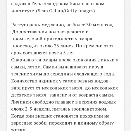
садках в Гельголандском биологическом
институте. (Sean Gallup/Getty Images)
-
Растут очень медленно, не более 30 мм в год.
До достижения половозрелости и
промысловой пригодности у омара
происходит около 25 линек. По времени этот
срок составляет почти 5 лет.
Спариваются омары после окончания линьки у
самки, летом. Самки вынашивают икру в
течение зимы до середины следующего года.
Количество икринок у самок разных видов
варьирует от нескольких тысяч, до нескольких
десятков тысяч- зависит и от возраста самки.
Личинки свободно плавают в верхних водных
слоях 2-3 недели, питаясь зоопланктоном.
Когда они внешне становятся похожими на
взрослые особи, переходят к донному образу
жизни.