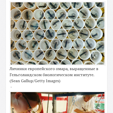
Личинки европейского омара, выращенные в
Гельголандском биологическом институте.
(Sean Gallup/Getty Images)
-