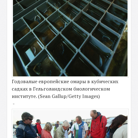
Годовалые европейские омары в кубических
садках в Гельголандском биологическом
институте. (Sean Gallup/Getty Images)
-