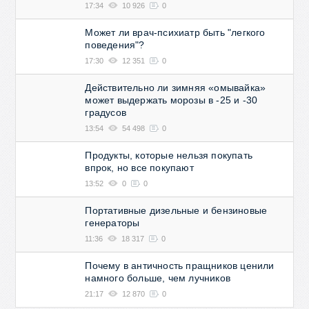
17:34
10 926
0
Может ли врач-психиатр быть "легкого
поведения"?
17:30
12 351
0
Действительно ли зимняя «омывайка»
может выдержать морозы в -25 и -30
градусов
13:54
54 498
0
Продукты, которые нельзя покупать
впрок, но все покупают
13:52
0
0
Портативные дизельные и бензиновые
генераторы
11:36
18 317
0
Почему в античность пращников ценили
намного больше, чем лучников
21:17
12 870
0