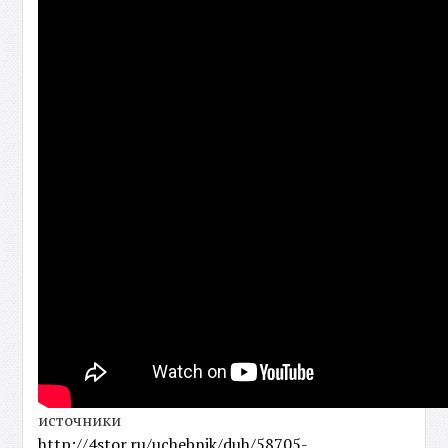
источники
http://4stor.ru/uchebnik/duh/58705-