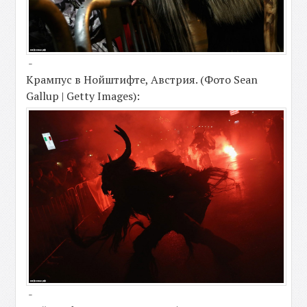
-
Крампус в Нойштифте, Австрия. (Фото Sean
Gallup | Getty Images):
-