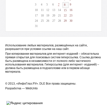
3
4
5
6
7
9
8
10
11
12
13
14
16
15
17
18
19
20
21
22
23
24
25
26
27
28
29
30
31
Использование любых материалов, размещённых на сайте,
разрешается при условии ссылки на наш сайт.
При копировании материалов для интернет-изданий – обязательна
прямая открытая для поисковых систем гиперссылка. Ссылка должна
быть размещена в независимости от полного либо частичного
использования материалов. Гиперссылка (для интернет- изданий) –
должна быть размещена в подзаголовке или в первом абзаце
материала.
© 2013, «ИнфоГлаз.РУ».
DLE
Все права защищены.
Разработка —
WebUnto