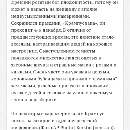
древний рогатый бог плодовитости, потому он
может и напасть на женщину с вполне
недвусмысленными намерениями.
Сохранился праздник, «Крампусиана», он
проходит 4-6 декабря. В отличие от
предшествующих времен, это действие стало
веселым, настраивающим людей на хорошее
настроение. С наступлением темноты
появляются множество людей одетых в
звериные шкуры и страшные маски с рогами и
клыками. Очень часто они увешаны цепями,
коровьими бубенцами и прочими «-шумными”
железками, ряженые пристают к прохожим,
пугают детей и создают на улицах максимум
шума и неразберихи.
-
По некоторым характеристикам Крампус
похож на сатиров из древнегреческой
мифологии. (Фото AP Photo | Kerstin Joensson):