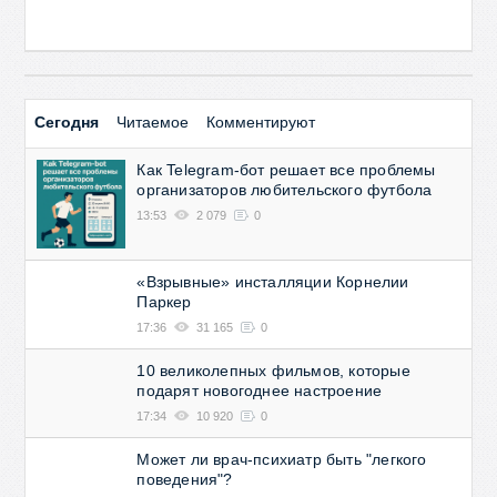
Сегодня
Читаемое
Комментируют
Как Telegram-бот решает все проблемы
организаторов любительского футбола
13:53
2 079
0
«Взрывные» инсталляции Корнелии
Паркер
17:36
31 165
0
10 великолепных фильмов, которые
подарят новогоднее настроение
17:34
10 920
0
Может ли врач-психиатр быть "легкого
поведения"?