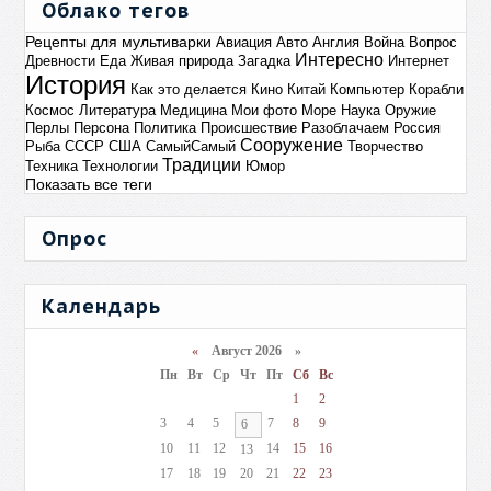
Облако тегов
Рецепты для мультиварки
Авиация
Авто
Англия
Война
Вопрос
Интересно
Древности
Еда
Живая природа
Загадка
Интернет
История
Как это делается
Кино
Китай
Компьютер
Корабли
Космос
Литература
Медицина
Мои фото
Море
Наука
Оружие
Перлы
Персона
Политика
Происшествие
Разоблачаем
Россия
Сооружение
Рыба
СССР
США
СамыйСамый
Творчество
Традиции
Техника
Технологии
Юмор
Показать все теги
Опрос
Календарь
«
Август 2026 »
Пн
Вт
Ср
Чт
Пт
Сб
Вс
1
2
3
4
5
7
8
9
6
10
11
12
14
15
16
13
17
18
19
20
21
22
23