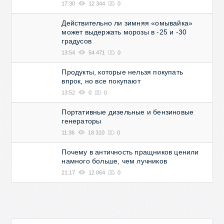
17:30
12 344
0
Действительно ли зимняя «омывайка»
может выдержать морозы в -25 и -30
градусов
13:54
54 471
0
Продукты, которые нельзя покупать
впрок, но все покупают
13:52
0
0
Портативные дизельные и бензиновые
генераторы
11:36
18 310
0
Почему в античность пращников ценили
намного больше, чем лучников
21:17
12 864
0