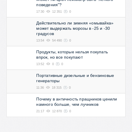
поведения"?
17:30
12 351
0
Действительно ли зимняя «омывайка»
может выдержать морозы в -25 и -30
градусов
13:54
54 490
0
Продукты, которые нельзя покупать
впрок, но все покупают
13:52
0
0
Портативные дизельные и бензиновые
генераторы
11:36
18 315
0
Почему в античность пращников ценили
намного больше, чем лучников
21:17
12 870
0