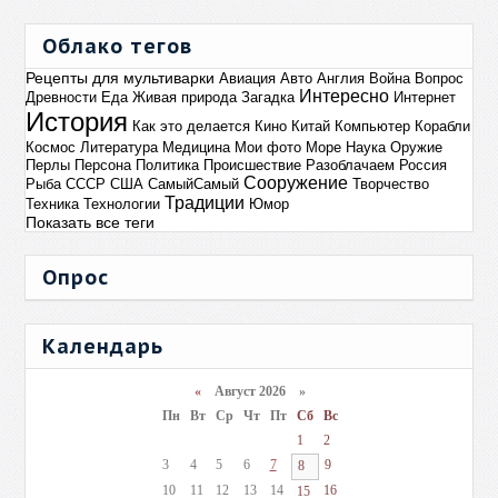
Облако тегов
Рецепты для мультиварки
Авиация
Авто
Англия
Война
Вопрос
Интересно
Древности
Еда
Живая природа
Загадка
Интернет
История
Как это делается
Кино
Китай
Компьютер
Корабли
Космос
Литература
Медицина
Мои фото
Море
Наука
Оружие
Перлы
Персона
Политика
Происшествие
Разоблачаем
Россия
Сооружение
Рыба
СССР
США
СамыйСамый
Творчество
Традиции
Техника
Технологии
Юмор
Показать все теги
Опрос
Календарь
«
Август 2026 »
Пн
Вт
Ср
Чт
Пт
Сб
Вс
1
2
3
4
5
6
7
9
8
10
11
12
13
14
16
15