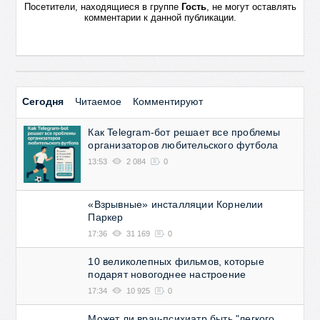
Посетители, находящиеся в группе
Гость
, не могут оставлять
комментарии к данной публикации.
Сегодня
Читаемое
Комментируют
Как Telegram-бот решает все проблемы
организаторов любительского футбола
13:53
2 084
0
«Взрывные» инсталляции Корнелии
Паркер
17:36
31 169
0
10 великолепных фильмов, которые
подарят новогоднее настроение
17:34
10 925
0
Может ли врач-психиатр быть "легкого