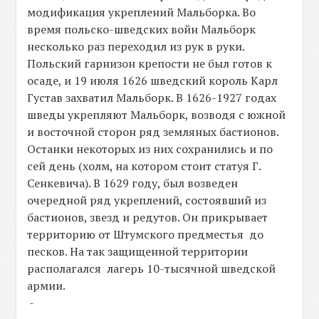
модификация укреплений Мальборка. Во
время польско-шведских войн Мальборк
несколько раз переходил из рук в руки.
Польский гарнизон крепости не был готов к
осаде, и 19 июля 1626 шведский король Карл
Густав захватил Мальборк. В 1626-1927 годах
шведы укрепляют Мальборк, возводя с южной
и восточной сторон ряд земляных бастионов.
Останки некоторых из них сохранились и по
сей день (холм, на котором стоит статуя Г.
Сенкевича). В 1629 году, был возведен
очередной ряд укреплений, состоявший из
бастионов, звезд и редутов. Он прикрывает
территорию от Штумского предместья до
песков. На так защищенной территории
располагался лагерь 10-тысячной шведской
армии.
-