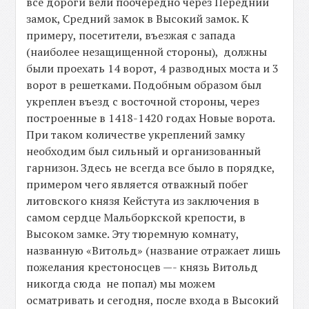
все дороги вели поочередно через Передний
замок, Средний замок в Высокий замок. К
примеру, посетители, въезжая с запада
(наиболее незащищенной стороны), должны
были проехать 14 ворот, 4 разводных моста и 3
ворот в решетками. Подобным образом был
укреплен въезд с восточной стороны, через
построенные в 1418-1420 годах Новые ворота.
При таком количестве укреплений замку
необходим был сильный и организованный
гарнизон. Здесь не всегда все было в порядке,
примером чего является отважный побег
литовского князя Кейстута из заключения в
самом сердце Мальборкской крепости, в
Высоком замке. Эту тюремную комнату,
названную «Витольд» (название отражает лишь
пожелания крестоносцев —- князь Витольд
никогда сюда не попал) мы можем
осматривать и сегодня, после входа в Высокий