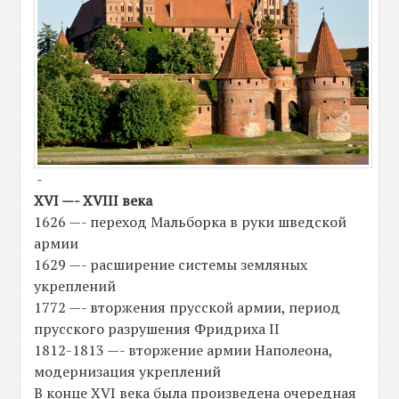
-
XVI —- XVIII века
1626 —- переход Мальборка в руки шведской
армии
1629 —- расширение системы земляных
укреплений
1772 —- вторжения прусской армии, период
прусского разрушения Фридриха II
1812-1813 —- вторжение армии Наполеона,
модернизация укреплений
В конце XVI века была произведена очередная