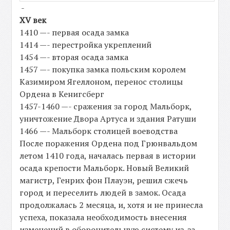
-
XV век
1410 —- первая осада замка
1414 —- перестройка укреплений
1454 —- вторая осада замка
1457 —- покупка замка польским королем
Казимиром Ягеллоном, перенос столицы
Ордена в Кенигсберг
1457-1460 —- сражения за город Мальборк,
уничтожение Двора Артуса и здания Ратуши
1466 —- Мальборк столицей воеводства
После поражения Ордена под Грюнвальдом
летом 1410 года, началась первая в истории
осада крепости Мальборк. Новый Великий
магистр, Генрих фон Плауэн, решил сжечь
город и переселить людей в замок. Осада
продолжалась 2 месяца, и, хотя и не принесла
успеха, показала необходимость внесения
изменений в оборонительную систему из-за