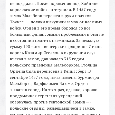
не поддался. После поражения под Хойнице
королевские войска отступили. В 1457 году
замок Мальборк перешел в руки поляков.
Точнее —- поляки выкупили замок от наемных
войск. Орден в это время боролся со все
большими финансовыми проблемами и был не
в состоянии платить наемникам. За немалую
сумму 190 тысяч венгерских флоринов 7 июня
король Казимир Ягеллон в окружении слуг
въехал в замок, дав начало 315 годам
польского правления Мальборком. Столица
Ордена была перенесена в Кенигсберг. В
сентябре 1457 года, из-за измены бурмистра
Мальборка, Варфоломея Блюме, Орден
захватил город. На этот раз, однако, хорошо
продуманная стратегия укреплений
обернулась против тевтонской армии —-
польские отряды, размещавшиеся в замке,
успешно отразили штурм на замок, но только