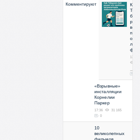
Комментируют
Как
Tele
бот
реш
все
про
орга
люби
фут
13:53
2
07
0
«Взрывные»
инсталляции
Корнелии
Паркер
17:36
31 165
0
10
великолепных
фильмов,