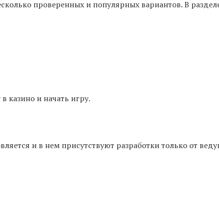
сколько проверенных и популярных вариантов. В разделе 
 в казино и начать игру.
овляется и в нем присутствуют разработки только от вед