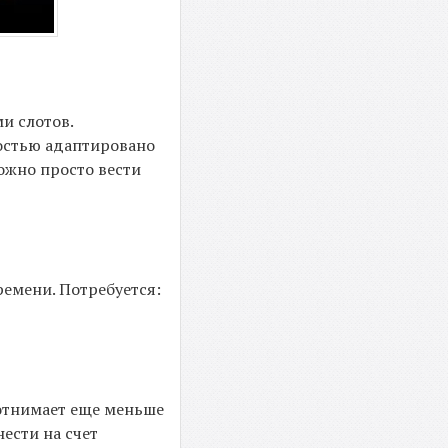
и слотов.
ностью адаптировано
ожно просто вести
ремени. Потребуется:
 отнимает еще меньше
ести на счет