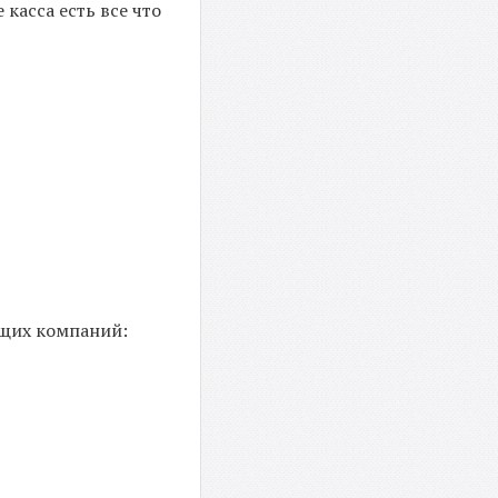
касса есть все что
ущих компаний: