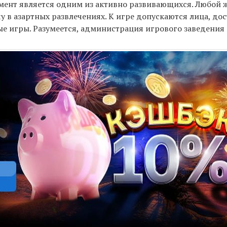
ент является одним из активно развивающихся. Любой
у в азартных развлечениях. К игре допускаются лица, дос
ные игры. Разумеется, администрация игрового заведения