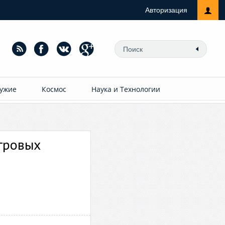
Авторизация
ужие
Космос
Наука и Технологии
игровых