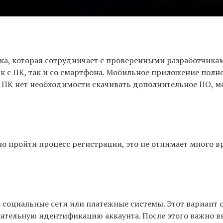
ка, которая сотрудничает с проверенными разработчикам
как с ПК, так и со смартфона. Мобильное приложение пол
С ПК нет необходимости скачивать дополнительное ПО, м
но пройти процесс регистрации, это не отнимает много в
 социальные сети или платежные системы. Этот вариант
зательную идентификацию аккаунта. После этого важно вн