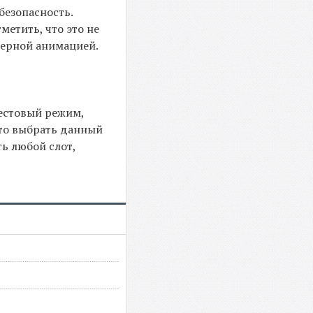
безопасность.
метить, что это не
мерной анимацией.
тестовый режим,
сто выбрать данный
ть любой слот,