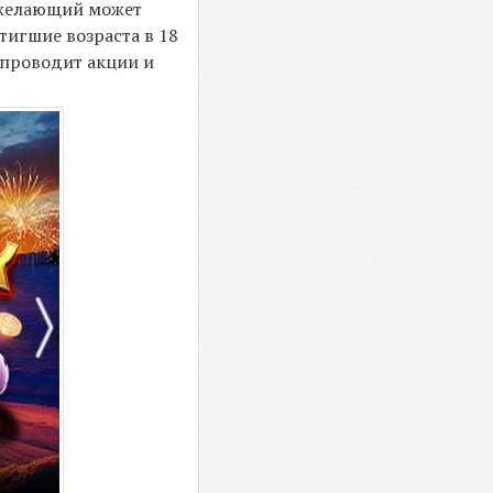
 желающий может
тигшие возраста в 18
 проводит акции и