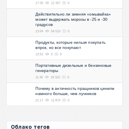
17:30
12 357
0
Действительно ли зимняя «омывайка»
может выдержать морозы в -25 и -30
градусов
13:54
54 510
0
Продукты, которые нельзя покупать
впрок, но все покупают
13:52
0
0
Портативные дизельные и бензиновые
генераторы
11:36
18 322
0
Почему в античность пращников ценили
намного больше, чем лучников
21:17
12 874
0
Облако тегов