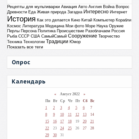
Рецепты для мультиварки
Авиация
Авто
Англия
Война
Вопрос
Интересно
Древности
Еда
Живая природа
Загадка
Интернет
История
Как это делается
Кино
Китай
Компьютер
Корабли
Космос
Литература
Медицина
Мои фото
Море
Наука
Оружие
Перлы
Персона
Политика
Происшествие
Разоблачаем
Россия
Сооружение
Рыба
СССР
США
СамыйСамый
Творчество
Традиции
Техника
Технологии
Юмор
Показать все теги
Опрос
Календарь
«
Август 2022
»
Пн
Вт
Ср
Чт
Пт
Сб
Вс
1
2
3
4
5
6
7
8
9
10
11
12
13
14
15
16
17
18
19
20
21
22
23
24
25
26
27
28
29
30
31