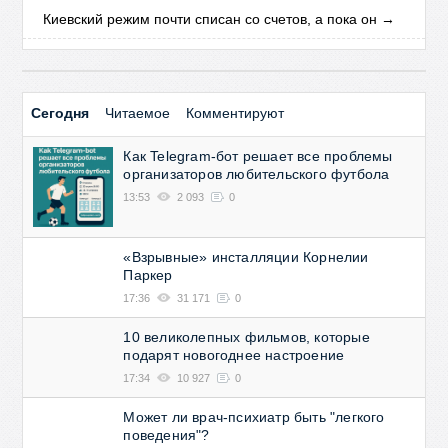
Киевский режим почти списан со счетов, а пока он
→
Сегодня
Читаемое
Комментируют
Как Telegram-бот решает все проблемы
организаторов любительского футбола
13:53
2 093
0
«Взрывные» инсталляции Корнелии
Паркер
17:36
31 171
0
10 великолепных фильмов, которые
подарят новогоднее настроение
17:34
10 927
0
Может ли врач-психиатр быть "легкого
поведения"?