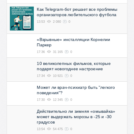
Как Telegram-бот решает все проблемы
организаторов любительского футбола
13:53
2 080
0
«Взрывные» инсталляции Корнелии
Паркер
17:36
31 165
0
10 великолепных фильмов, которые
подарят новогоднее настроение
17:34
10 921
0
Может ли врач-психиатр быть "легкого
поведения"?
17:30
12 345
0
Действительно ли зимняя «омывайка»
может выдержать морозы в -25 и -30
градусов
13:54
54 475
0