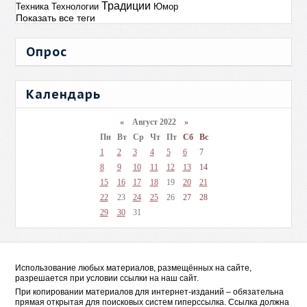
Традиции
Техника
Технологии
Юмор
Показать все теги
Опрос
Календарь
«
Август 2022
»
Пн
Вт
Ср
Чт
Пт
Сб
Вс
1
2
3
4
5
6
7
8
9
10
11
12
13
14
15
16
17
18
19
20
21
22
23
24
25
26
27
28
29
30
31
Использование любых материалов, размещённых на сайте,
разрешается при условии ссылки на наш сайт.
При копировании материалов для интернет-изданий – обязательна
прямая открытая для поисковых систем гиперссылка. Ссылка должна