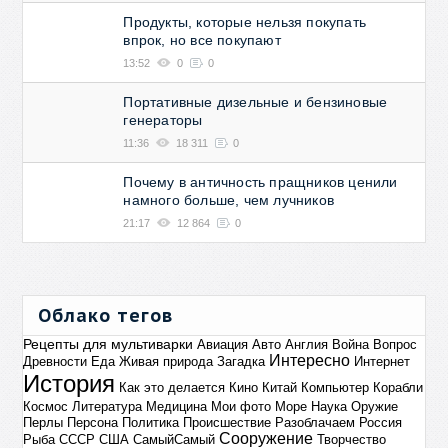
Продукты, которые нельзя покупать
впрок, но все покупают
13:52
0
0
Портативные дизельные и бензиновые
генераторы
11:36
18 311
0
Почему в античность пращников ценили
намного больше, чем лучников
21:17
12 864
0
Облако тегов
Рецепты для мультиварки
Авиация
Авто
Англия
Война
Вопрос
Интересно
Древности
Еда
Живая природа
Загадка
Интернет
История
Как это делается
Кино
Китай
Компьютер
Корабли
Космос
Литература
Медицина
Мои фото
Море
Наука
Оружие
Перлы
Персона
Политика
Происшествие
Разоблачаем
Россия
Сооружение
Рыба
СССР
США
СамыйСамый
Творчество