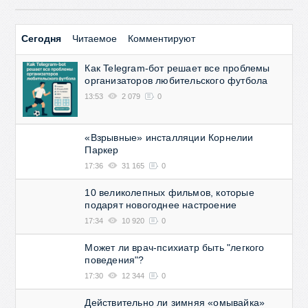
игровой софт на мобильный
→
Сегодня
Читаемое
Комментируют
Как Telegram-бот решает все проблемы
организаторов любительского футбола
13:53
2 079
0
«Взрывные» инсталляции Корнелии
Паркер
17:36
31 165
0
10 великолепных фильмов, которые
подарят новогоднее настроение
17:34
10 920
0
Может ли врач-психиатр быть "легкого
поведения"?
17:30
12 344
0
Действительно ли зимняя «омывайка»