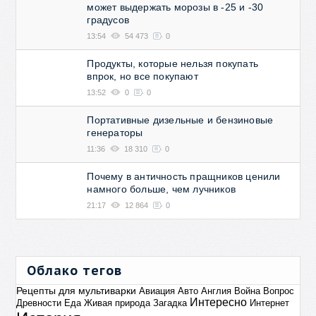
может выдержать морозы в -25 и -30
градусов
13:54
54 473
0
Продукты, которые нельзя покупать
впрок, но все покупают
13:52
0
0
Портативные дизельные и бензиновые
генераторы
11:36
18 310
0
Почему в античность пращников ценили
намного больше, чем лучников
21:17
12 864
0
Облако тегов
Рецепты для мультиварки
Авиация
Авто
Англия
Война
Вопрос
Интересно
Древности
Еда
Живая природа
Загадка
Интернет