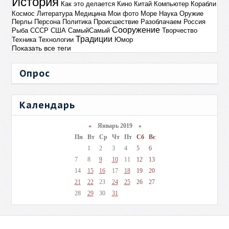
История
Как это делается
Кино
Китай
Компьютер
Корабли
Космос
Литература
Медицина
Мои фото
Море
Наука
Оружие
Перлы
Персона
Политика
Происшествие
Разоблачаем
Россия
Сооружение
Рыба
СССР
США
СамыйСамый
Творчество
Традиции
Техника
Технологии
Юмор
Показать все теги
Опрос
Календарь
«
Январь 2019
»
Пн
Вт
Ср
Чт
Пт
Сб
Вс
1
2
3
4
5
6
7
8
9
10
11
12
13
14
15
16
17
18
19
20
21
22
23
24
25
26
27
28
29
30
31