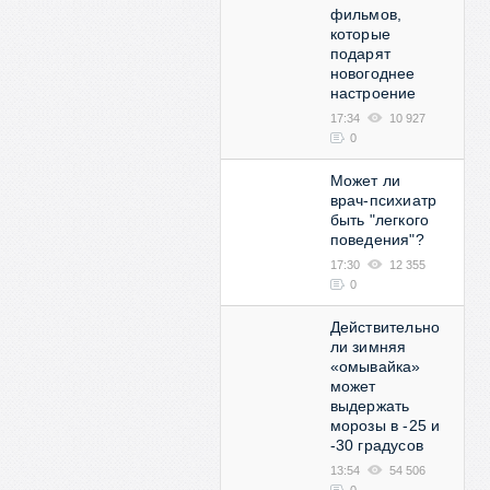
фильмов,
которые
подарят
новогоднее
настроение
17:34
10 927
0
Может ли
врач-психиатр
быть "легкого
поведения"?
17:30
12 355
0
Действительно
ли зимняя
«омывайка»
может
выдержать
морозы в -25 и
-30 градусов
13:54
54 506