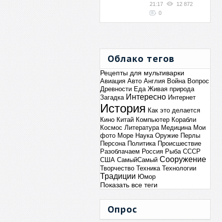
21:17
12 872
0
Облако тегов
Рецепты для мультиварки
Авиация
Авто
Англия
Война
Вопрос
Древности
Еда
Живая природа
Интересно
Загадка
Интернет
История
Как это делается
Кино
Китай
Компьютер
Корабли
Космос
Литература
Медицина
Мои
фото
Море
Наука
Оружие
Перлы
Персона
Политика
Происшествие
Разоблачаем
Россия
Рыба
СССР
Сооружение
США
СамыйСамый
Творчество
Техника
Технологии
Традиции
Юмор
Показать все теги
Опрос