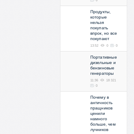
0
Продукты,
которые
нельзя
покупать
впрок, но все
покупают
13:52
0
0
Портативные
дизельные и
бензиновые
генераторы
11:36
18 321
0
Почему в
античность
пращников
ценили
намного
больше, чем
лучников