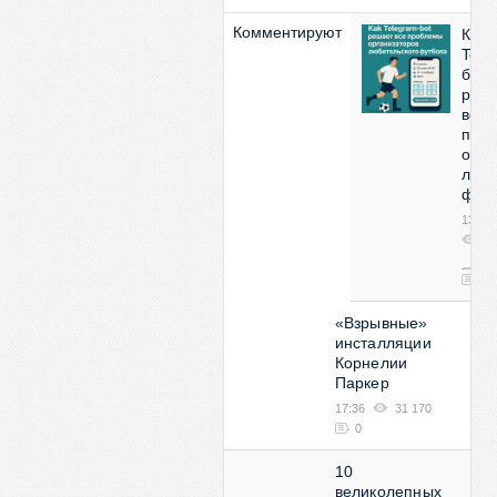
Комментируют
Как
Tele
бот
реш
все
про
орга
люби
фут
13:53
2
08
0
«Взрывные»
инсталляции
Корнелии
Паркер
17:36
31 170
0
10
великолепных