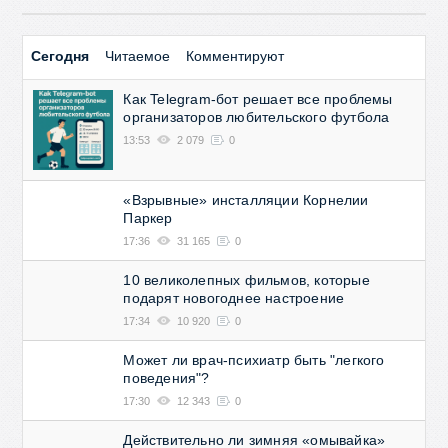
Сегодня
Читаемое
Комментируют
Как Telegram-бот решает все проблемы
организаторов любительского футбола
13:53
2 079
0
«Взрывные» инсталляции Корнелии
Паркер
17:36
31 165
0
10 великолепных фильмов, которые
подарят новогоднее настроение
17:34
10 920
0
Может ли врач-психиатр быть "легкого
поведения"?
17:30
12 343
0
Действительно ли зимняя «омывайка»