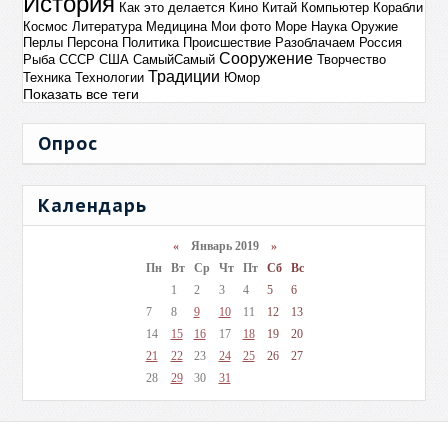
История
Как это делается
Кино
Китай
Компьютер
Корабли
Космос
Литература
Медицина
Мои фото
Море
Наука
Оружие
Перлы
Персона
Политика
Происшествие
Разоблачаем
Россия
Сооружение
Рыба
СССР
США
СамыйСамый
Творчество
Традиции
Техника
Технологии
Юмор
Показать все теги
Опрос
Календарь
«
Январь 2019
»
Пн
Вт
Ср
Чт
Пт
Сб
Вс
1
2
3
4
5
6
7
8
9
10
11
12
13
14
15
16
17
18
19
20
21
22
23
24
25
26
27
28
29
30
31