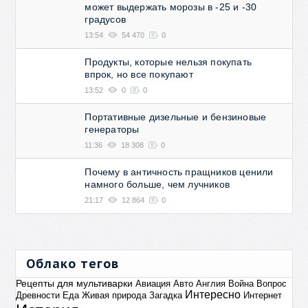
может выдержать морозы в -25 и -30
градусов
13:54
54 470
0
Продукты, которые нельзя покупать
впрок, но все покупают
13:52
0
0
Портативные дизельные и бензиновые
генераторы
11:36
18 308
0
Почему в античность пращников ценили
намного больше, чем лучников
21:17
12 864
0
Облако тегов
Рецепты для мультиварки
Авиация
Авто
Англия
Война
Вопрос
Интересно
Древности
Еда
Живая природа
Загадка
Интернет