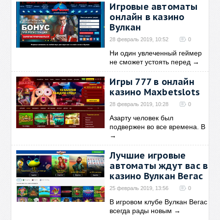
Игровые автоматы
онлайн в казино
Вулкан
28 февраль 2019, 10:52
0
Ни один увлеченный геймер
не сможет устоять перед
→
Игры 777 в онлайн
казино Maxbetslots
28 февраль 2019, 10:28
0
Азарту человек был
подвержен во все времена. В
→
Лучшие игровые
автоматы ждут вас в
казино Вулкан Вегас
25 февраль 2019, 13:56
0
В игровом клубе Вулкан Вегас
всегда рады новым
→