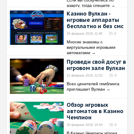
Если вы соскучились по
азарту, тогда спешите
→
Казино Вулкан -
игровые аппараты
бесплатно и без смс
25 февраль 2019, 11:48
0
Многие знакомы с
виртуальными игровыми
автоматами
→
Проведи свой досуг в
игровом зале Вулкан
21 февраль 2019, 12:02
0
Всех ценителей гемблинга
приглашает Вулкан
→
Обзор игровых
автоматов в Казино
Чемпион
20 февраль 2019, 15:54
0
В Казино Чемпион игрока