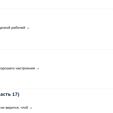
дачной рабочей
→
хорошего настроения
→
асть 17)
не верится, чтоб
→