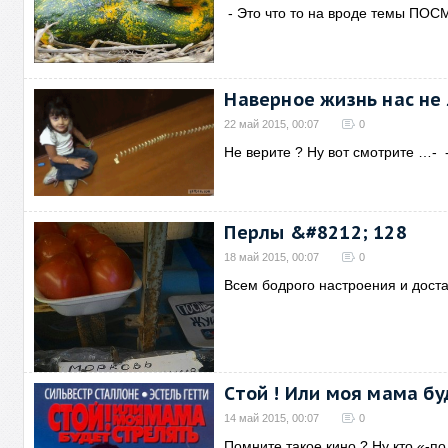
- Это что то на вроде темы П
Наверное жизнь нас не
22 май 2015, 00:07
0
Не верите ? Ну вот смотрите …- 
Перлы &#8212; 128
18 май 2015, 00:07
0
Всем бодрого настроения и доста
Стой ! Или моя мама бу
14 май 2015, 00:07
0
Помните такое кино ? Ну кто «-по