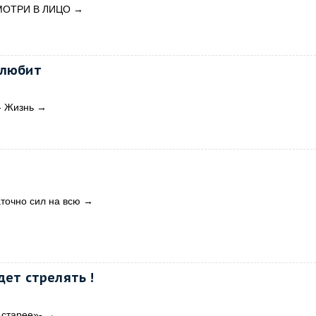
ОСМОТРИ В ЛИЦО
→
 любит
- Жизнь
→
точно сил на всю
→
дет стрелять !
 старее»-
→