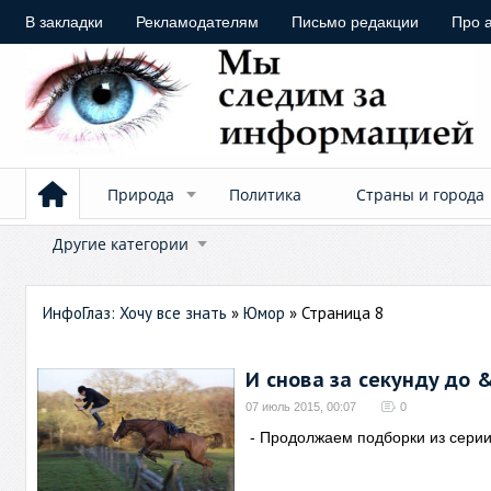
В закладки
Рекламодателям
Письмо редакции
Про 
Природа
Политика
Страны и города
Другие категории
ИнфоГлаз: Хочу все знать
»
Юмор
» Страница 8
И снова за секунду до 
07 июль 2015, 00:07
0
- Продолжаем подборки из серии