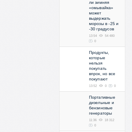
ли зимняя
«омывайка»
может
выдержать
морозы в -25 и
-30 градусов
13:54
54 480
0
Продукты,
которые
нельзя
покупать
впрок, но все
покупают
13:52
0
0
Портативные
дизельные и
бензиновые
генераторы
11:36
18 312
0