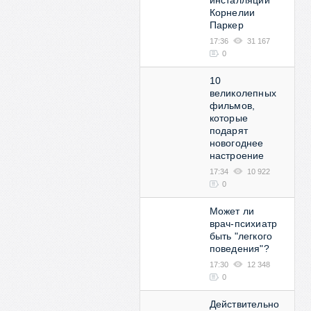
инсталляции
Корнелии
Паркер
17:36
31 167
0
10
великолепных
фильмов,
которые
подарят
новогоднее
настроение
17:34
10 922
0
Может ли
врач-психиатр
быть "легкого
поведения"?
17:30
12 348
0
Действительно