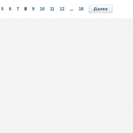
Далее
5
6
7
8
9
10
11
12
...
18