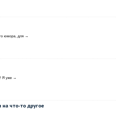
го юмора, для
→
! Я уже
→
 на что-то другое