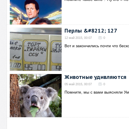
Перлы &#8212; 127
12 май 2015, 00:07
0
Вот и закончились почти что бес
Животные удивляются
05 май 2015, 00:07
0
Помните, мы с вами выясняли У