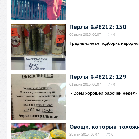
Перлы &#8212; 130
08 июнь 2015, 00:07
0
Традиционная подборка народно
Перлы &#8212; 129
01 июнь 2015, 00:07
0
- Всем хорошей рабочей недели 
Овощи, которые похожи
25 май 2015, 00:07
0