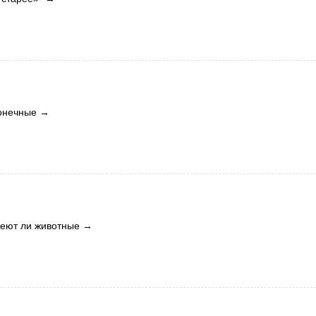
конечные
→
меют ли животные
→