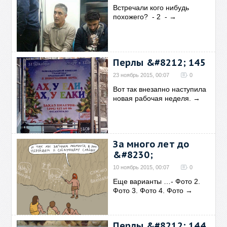
Встречали кого нибудь
похожего? - 2 -
→
Перлы &#8212; 145
23 ноябрь 2015, 00:07
0
Вот так внезапно наступила
новая рабочая неделя.
→
За много лет до
&#8230;
10 ноябрь 2015, 00:07
0
Еще варианты …- Фото 2.
Фото 3. Фото 4. Фото
→
Перлы &#8212; 144