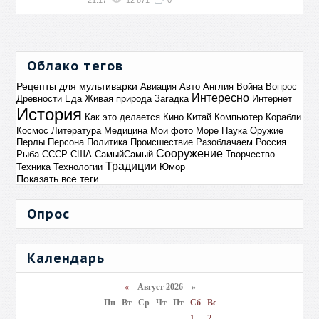
21:17
12 871
0
Облако тегов
Рецепты для мультиварки
Авиация
Авто
Англия
Война
Вопрос
Интересно
Древности
Еда
Живая природа
Загадка
Интернет
История
Как это делается
Кино
Китай
Компьютер
Корабли
Космос
Литература
Медицина
Мои фото
Море
Наука
Оружие
Перлы
Персона
Политика
Происшествие
Разоблачаем
Россия
Сооружение
Рыба
СССР
США
СамыйСамый
Творчество
Традиции
Техника
Технологии
Юмор
Показать все теги
Опрос
Календарь
«
Август 2026 »
Пн
Вт
Ср
Чт
Пт
Сб
Вс
1
2