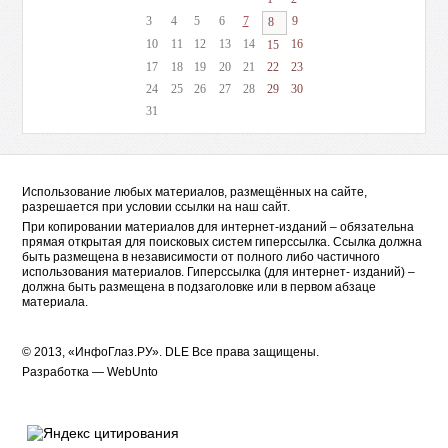
3
4
5
6
7
9
8
10
11
12
13
14
16
15
17
18
19
20
21
22
23
24
25
26
27
28
29
30
31
Использование любых материалов, размещённых на сайте,
разрешается при условии ссылки на наш сайт.
При копировании материалов для интернет-изданий – обязательна
прямая открытая для поисковых систем гиперссылка. Ссылка должна
быть размещена в независимости от полного либо частичного
использования материалов. Гиперссылка (для интернет- изданий) –
должна быть размещена в подзаголовке или в первом абзаце
материала.
© 2013, «ИнфоГлаз.РУ».
DLE
Все права защищены.
Разработка —
WebUnto