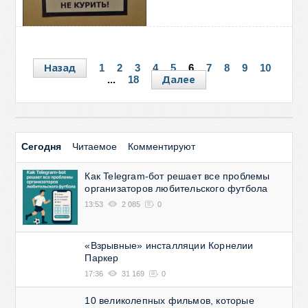
Назад
1
2
3
4
5
6
7
8
9
10
Далее
...
18
Сегодня
Читаемое
Комментируют
Как Telegram-бот решает все проблемы
организаторов любительского футбола
13:53
2 085
0
«Взрывные» инсталляции Корнелии
Паркер
17:36
31 169
0
10 великолепных фильмов, которые