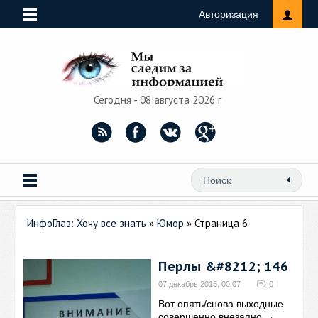
Авторизация
Сегодня - 08 августа 2026 г
ИнфоГлаз: Хочу все знать
»
Юмор
» Страница 6
Перлы &#8212; 146
07 декабрь 2015, 00:07
0
Вот опять/снова выходные
совершенно внезапно
→