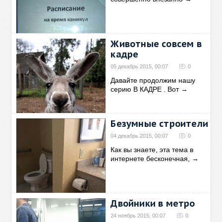
Животные совсем в
кадре
05 декабрь 2015, 00:07
0
Давайте продолжим нашу
серию В КАДРЕ . Вот
→
Безумные строители
04 декабрь 2015, 00:07
0
Как вы знаете, эта тема в
интернете бесконечная,
→
Двойники в метро
24 ноябрь 2015, 00:07
0