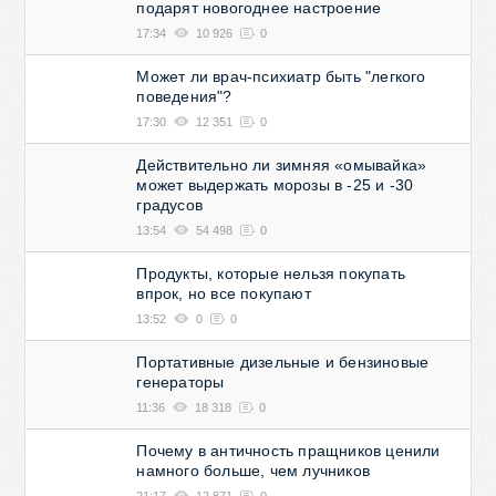
подарят новогоднее настроение
17:34
10 926
0
Может ли врач-психиатр быть "легкого
поведения"?
17:30
12 351
0
Действительно ли зимняя «омывайка»
может выдержать морозы в -25 и -30
градусов
13:54
54 498
0
Продукты, которые нельзя покупать
впрок, но все покупают
13:52
0
0
Портативные дизельные и бензиновые
генераторы
11:36
18 318
0
Почему в античность пращников ценили
намного больше, чем лучников